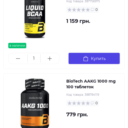
Код товара:
387756975
0
1 159 грн.
в наличии
Купить
BioTech AAKG 1000 mg
100 таблеток
Код товара:
388784119
0
779 грн.