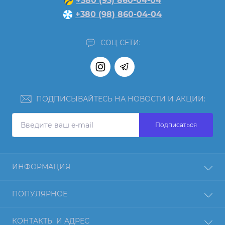
+380 (93) 860-04-04
+380 (98) 860-04-04
СОЦ СЕТИ:
ПОДПИСЫВАЙТЕСЬ НА НОВОСТИ И АКЦИИ:
Подписаться
ИНФОРМАЦИЯ
Отзывы
ПОПУЛЯРНОЕ
О нас
Возврат товара
Протеин
КОНТАКТЫ И АДРЕС
Оплата и доставка