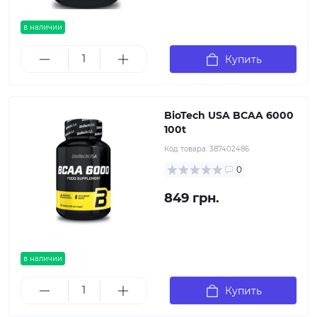
в наличии
Купить
BioTech USA BCAA 6000
100t
Код товара:
387402486
0
849 грн.
в наличии
Купить