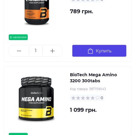
789 грн.
в наличии
Купить
BioTech Mega Amino
3200 300tabs
Код товара:
387759043
0
1 099 грн.