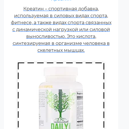
витамины группы В, карнитин –
витамин Т, витамины С, D, E, F.
Креатин – спортивная добавка,
используемая в силовых видах спорта,
Постоянные тренировки,
фитнесе, а также видах спорта связанных
физические и психологические
с динамической нагрузкой или силовой
нагрузки, соревнования
увеличивают суточную норму
выносливостью. Это кислота,
синтезируемая в организме человека в
витаминов и минералов в 1,5-2
раза.
скелетных мышцах.