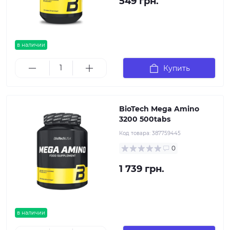
549 грн.
в наличии
Купить
BioTech Mega Amino
3200 500tabs
Код товара:
387759445
0
1 739 грн.
в наличии