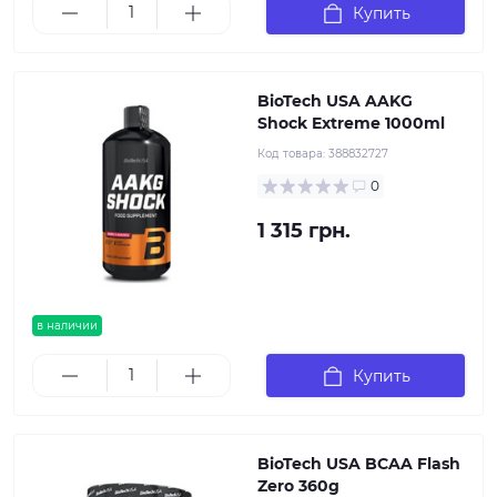
Купить
BioTech USA AAKG
Shock Extreme 1000ml
Код товара:
388832727
0
1 315 грн.
в наличии
Купить
BioTech USA BCAA Flash
Zero 360g