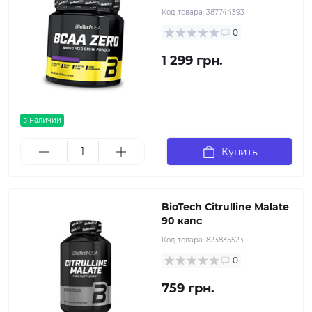
Код товара:
387744393
0
1 299 грн.
в наличии
Купить
BioTech Citrulline Malate
90 капс
Код товара:
823835523
0
759 грн.