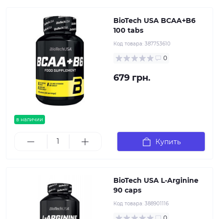
BioTech USA BCAA+B6
100 tabs
Код товара:
387753610
0
679 грн.
в наличии
Купить
BioTech USA L-Arginine
90 caps
Код товара:
388901116
0