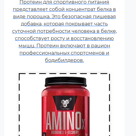
Протеин для спортивного питания
соединения, которые обычно
представляет собой концентрат белка в
поступают в организм с
виде порошка. Это безопасная пищевая
белковой пищей.
добавка, которая покрывает часть
Несбалансированное питание,
суточной потребности человека в белке,
повышенные спортивные
способствует росту и восстановлению
нагрузки и стресс приводят к
мышц. Протеин включают в рацион
дефициту аминокислот. Чтобы
профессиональных спортсменов и
восполнить его, можно
принимать специальные
бодибилдеров.
добавки.