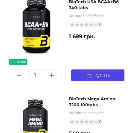
BioTech USA BCAA+B6
340 tabs
Код товара:
387753809
0
1 699 грн.
в наличии
Купить
BioTech Mega Amino
3200 100tabs
Код товара:
387759377
0