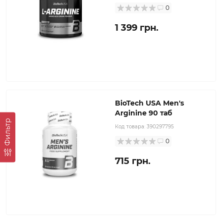
0
1 399 грн.
BioTech USA Men's
Arginine 90 таб
Фильтр
Код товара:
390297795
0
715 грн.