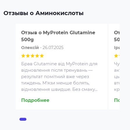
Отзывы о Аминокислоты
Отзыв о
MyProtein Glutamine
Отзыв
500g
500g
Олексій
-
26.07.2025
Ірина
Брав Glutamine від MyProtein для
Чудова
відновлення після тренувань —
активн
результат помітний вже через
цього 
Протеин для спортивного
тиждень. М’язи менше болять,
втоми, 
питания представляет собой
відновлення швидше. Без смаку...
кращим
концентрат белка в виде
порошка. Это безопасная
Подробнее
Подро
пищевая добавка, которая
покрывает часть суточной
потребности человека в белке,
способствует росту и