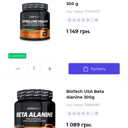
300 g
Код товара:
979456337
0
1 149 грн.
в наличии
Купить
BioTech USA Beta
Alanine 300g
Код товара:
388869997
0
1 089 грн.