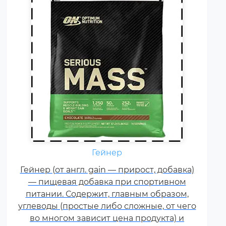
Гейнер
Креатин – спортивная добавка,
Гейнер (от англ. gain — прирост, добавка)
используемая в силовых видах
— пищевая добавка при спортивном
спорта, фитнесе, а также видах
питании. Содержит, главным образом,
спорта связанных с
углеводы (простые либо сложные, от чего
динамической нагрузкой или
во многом зависит цена продукта) и
силовой выносливостью. Это