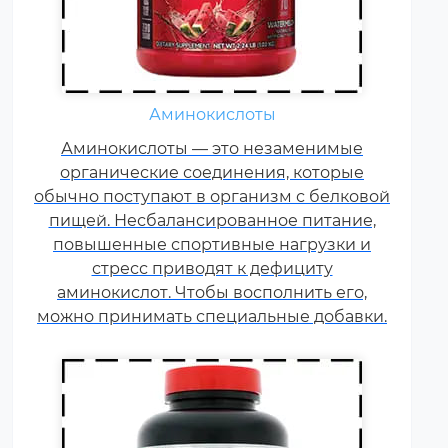
Жиросжигатели относятся к
Аминокислоты
числу спортивных пищевых
Аминокислоты — это незаменимые
добавок, которые способствуют
органические соединения, которые
улучшению результатов
обычно поступают в организм с белковой
тренировок и помогают
пищей. Несбалансированное питание,
избавляться от лишнего жира,
повышенные спортивные нагрузки и
используя его в качестве
стресс приводят к дефициту
дополнительного источника
аминокислот. Чтобы восполнить его,
энергии.
можно принимать специальные добавки.