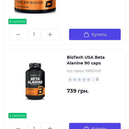
в наличии
Купить
BioTech USA Beta
Alanine 90 caps
Код товара:
388850668
0
739 грн.
в наличии
Купить