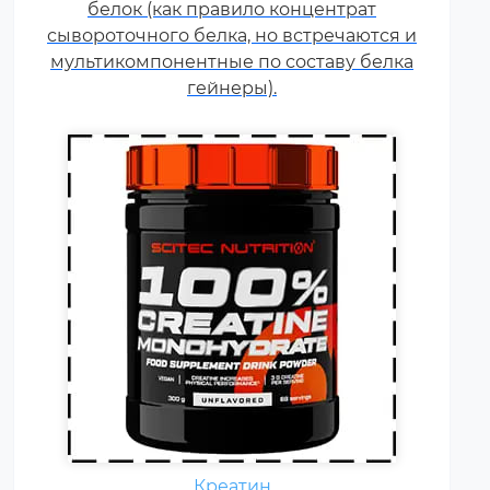
белок (как правило концентрат
кислота, синтезируемая в
сывороточного белка, но встречаются и
организме человека в
мультикомпонентные по составу белка
скелетных мышцах.
гейнеры).
Ежедневно каждому
спортсмену необходимы
Креатин