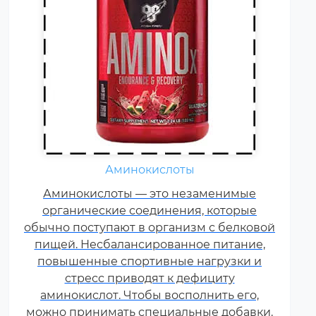
Жиросжигатели относятся к
Аминокислоты
числу спортивных пищевых
Аминокислоты — это незаменимые
добавок, которые способствуют
органические соединения, которые
улучшению результатов
обычно поступают в организм с белковой
тренировок и помогают
пищей. Несбалансированное питание,
избавляться от лишнего жира,
повышенные спортивные нагрузки и
используя его в качестве
стресс приводят к дефициту
дополнительного источника
аминокислот. Чтобы восполнить его,
энергии.
можно принимать специальные добавки.