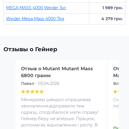
MEGA MASS 4000 Weider 3кг
1 989 грн.
Weider Mega Mass 4000 7kg
4 279 грн.
Отзывы о Гейнер
Отзыв о
Mutant Mutant Mass
Отзыв
6800 грамм
Mass 
Павел
-
03.04.2026
Влад
-
Менеджер швидко опрацював
Смачни
замовлення,відправили теж
порці
одразу, сподобалося мати справу!
Протеин для спортивного
Гейнер беру не вперше. Працює,
питания представляет собой
допомагає відновленню і росту. В
концентрат белка в виде
Подро