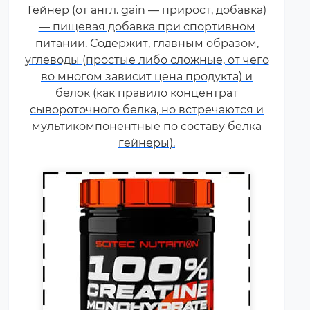
Креатин – спортивная добавка,
Гейнер (от англ. gain — прирост, добавка)
используемая в силовых видах
— пищевая добавка при спортивном
спорта, фитнесе, а также видах
питании. Содержит, главным образом,
спорта связанных с
углеводы (простые либо сложные, от чего
динамической нагрузкой или
во многом зависит цена продукта) и
силовой выносливостью. Это
белок (как правило концентрат
кислота, синтезируемая в
сывороточного белка, но встречаются и
организме человека в
мультикомпонентные по составу белка
скелетных мышцах.
гейнеры).