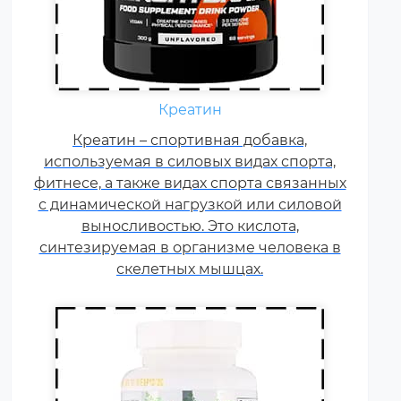
Ежедневно каждому
спортсмену необходимы
Креатин
витамины группы В, карнитин –
витамин Т, витамины С, D, E, F.
Креатин – спортивная добавка,
используемая в силовых видах спорта,
Постоянные тренировки,
фитнесе, а также видах спорта связанных
физические и психологические
с динамической нагрузкой или силовой
нагрузки, соревнования
увеличивают суточную норму
выносливостью. Это кислота,
синтезируемая в организме человека в
витаминов и минералов в 1,5-2
раза.
скелетных мышцах.