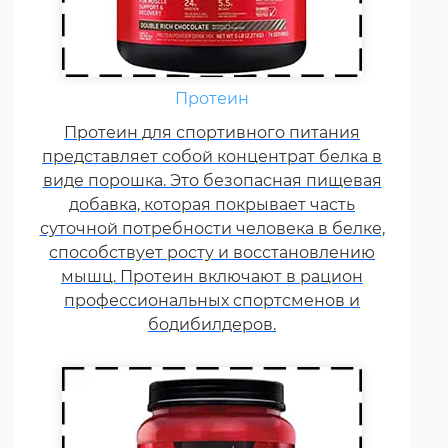
Аминокислоты — это
Протеин
незаменимые органические
Протеин для спортивного питания
соединения, которые обычно
представляет собой концентрат белка в
поступают в организм с
виде порошка. Это безопасная пищевая
белковой пищей.
добавка, которая покрывает часть
Несбалансированное питание,
суточной потребности человека в белке,
повышенные спортивные
способствует росту и восстановлению
нагрузки и стресс приводят к
мышц. Протеин включают в рацион
дефициту аминокислот. Чтобы
профессиональных спортсменов и
восполнить его, можно
принимать специальные
бодибилдеров.
добавки.