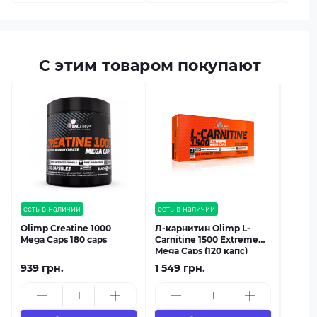
С этим товаром покупают
есть в
Olimp
500g
есть в наличии
есть в наличии
Olimp Creatine 1000
Л-карнитин Olimp L-
Mega Caps 180 caps
Carnitine 1500 Extreme
Mega Caps (120 капс)
939 грн.
1 549 грн.
1 349