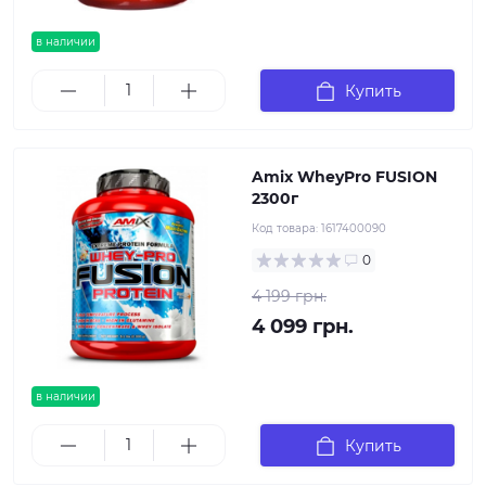
в наличии
Купить
Amix WheyPro FUSION
2300г
Код товара:
1617400090
0
4 199 грн.
4 099 грн.
в наличии
Купить