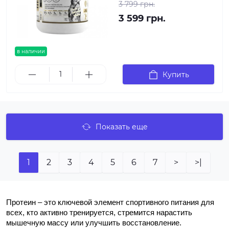
3 799 грн.
3 599 грн.
в наличии
Купить
Показать еще
1
2
3
4
5
6
7
>
>|
Протеин – это ключевой элемент спортивного питания для
всех, кто активно тренируется, стремится нарастить
мышечную массу или улучшить восстановление.