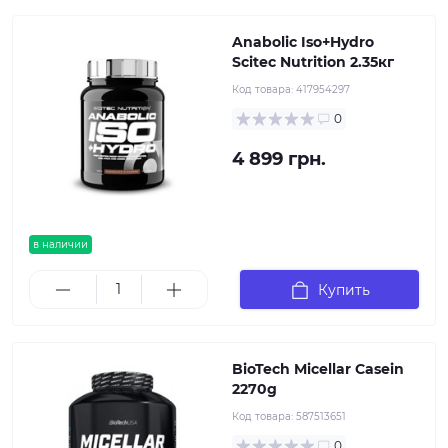
Anabolic Iso+Hydro
Scitec Nutrition 2.35кг
Код товара:
417954297
0
4 899 грн.
в наличии
Купить
BioTech Micellar Casein
2270g
Код товара:
587513651
0