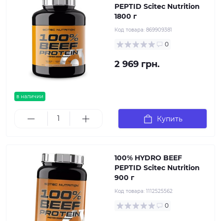
PEPTID Scitec Nutrition
1800 г
Код товара:
869909381
0
2 969 грн.
в наличии
Купить
100% HYDRO BEEF
PEPTID Scitec Nutrition
900 г
Код товара:
1112525562
0