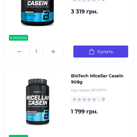
3 319 грн.
в наличии
Купить
BioTech Micellar Casein
908g
Код товара:
587518770
0
1 799 грн.