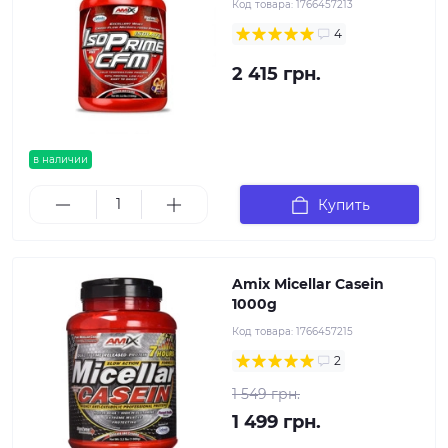
Код товара:
1766457213
4
2 415 грн.
в наличии
Купить
Amix Micellar Casein
1000g
Код товара:
1766457215
2
1 549 грн.
1 499 грн.