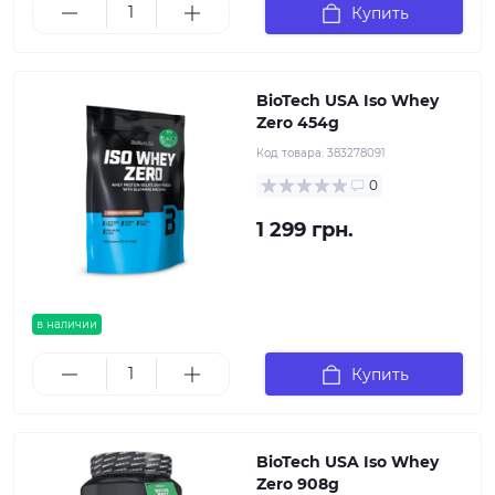
Купить
BioTech USA Iso Whey
Zero 454g
Код товара:
383278091
0
1 299 грн.
в наличии
Купить
BioTech USA Iso Whey
Zero 908g