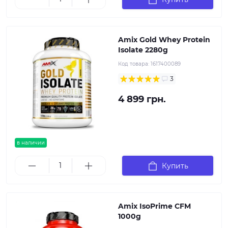
Amix Gold Whey Protein
Isolate 2280g
Код товара:
1617400089
3
4 899 грн.
в наличии
Купить
Amix IsoPrime CFM
1000g