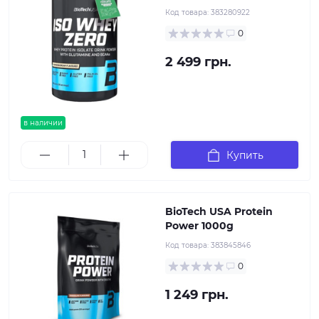
Код товара:
383280922
0
2 499 грн.
в наличии
Купить
BioTech USA Protein
Power 1000g
Код товара:
383845846
0
1 249 грн.