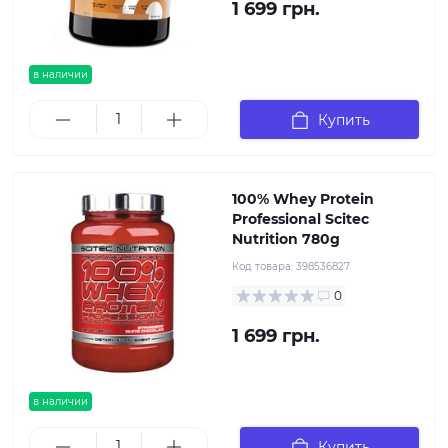
1 699 грн.
в наличии
Купить
100% Whey Protein
Professional Scitec
Nutrition 780g
Код товара:
398536827
0
1 699 грн.
в наличии
Купить