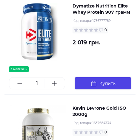
Dymatize Nutrition Elite
Whey Protein 907 грамм
Код товара:
1736777789
0
2 019 грн.
в наличии
Купить
Kevin Levrone Gold ISO
2000g
Код товара:
1637684334
0