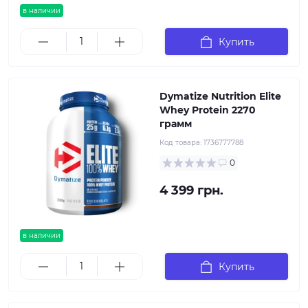
в наличии
Купить
Dymatize Nutrition Elite
Whey Protein 2270
грамм
Код товара:
1736777788
0
4 399 грн.
в наличии
Купить