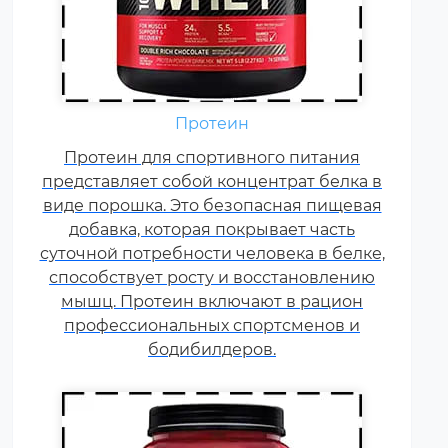
Аминокислоты — это
Протеин
незаменимые органические
Протеин для спортивного питания
соединения, которые обычно
представляет собой концентрат белка в
поступают в организм с
виде порошка. Это безопасная пищевая
белковой пищей.
добавка, которая покрывает часть
Несбалансированное питание,
суточной потребности человека в белке,
повышенные спортивные
способствует росту и восстановлению
нагрузки и стресс приводят к
мышц. Протеин включают в рацион
дефициту аминокислот. Чтобы
профессиональных спортсменов и
восполнить его, можно
принимать специальные
бодибилдеров.
добавки.