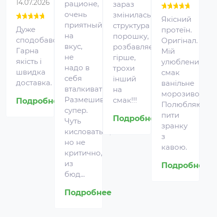
14.07.2026
рационе,
зараз
ц
очень
змінилась
м
Якісний
приятный
структура
д
Дуже
протеїн.
на
порошку,
н
сподобався.
Оригінал.
вкус,
розбавляється
з
Гарна
Мій
не
гірше,
ва
якість і
улюблений
надо в
трохи
швидка
смак
П
себя
інший
доставка.
ванільне
вталкивать.
на
морозиво.
Размешивается
смак!!!
Подробнее
Полюбляю
супер.
пити
Подробнее
Чуть
зранку
кисловатый,
з
но не
кавою.
критично,
из
Подробнее
бюд...
Подробнее
Протеин для спортивного
питания представляет собой