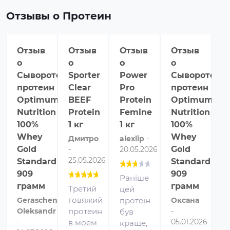
Отзывы о Протеин
Отзыв
Отзыв
Отзыв
Отзыв
О
о
о
о
о
о
Сывороточный
Sporter
Power
Сывороточн
P
протеин
Clear
Pro
протеин
P
Optimum
BEEF
Protein
Optimum
1
Nutrition
Protein
Femine
Nutrition
W
100%
1 кг
1 кг
100%
P
Whey
Whey
1
Дмитро
alexlip
-
Gold
Gold
-
20.05.2026
І
25.05.2026
Standard
Standard
13
909
909
Раніше
грамм
грамм
Третий
цей
С
говяжий
Geraschenko
протеін
Оксана
п
Oleksandr
протеин
-
був
з
-
05.01.2026
в моём
краще,
д