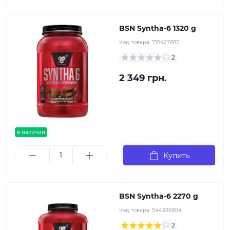
BSN Syntha-6 1320 g
Код товара:
791427882
2
2 349 грн.
в наличии
Купить
BSN Syntha-6 2270 g
Код товара:
544336804
2