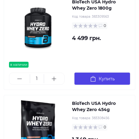
BioTech USA Hydro
Whey Zero 1800g
Код товара:
383309563
0
4 499 грн.
в наличии
Купить
BioTech USA Hydro
Whey Zero 454g
Код товара:
383308456
0