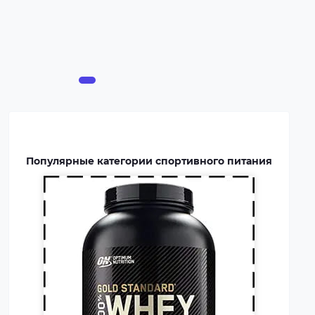
концентрат белка в виде
порошка. Это безопасная
пищевая добавка, которая
покрывает часть суточной
потребности человека в белке,
способствует росту и
восстановлению мышц.
Протеин включают в рацион
профессиональных
Популярные категории спортивного питания
спортсменов и бодибилдеров.