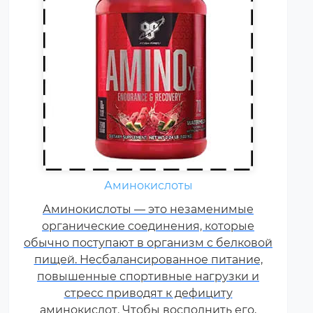
Жиросжигатели относятся к
Аминокислоты
числу спортивных пищевых
Аминокислоты — это незаменимые
добавок, которые способствуют
органические соединения, которые
улучшению результатов
обычно поступают в организм с белковой
тренировок и помогают
пищей. Несбалансированное питание,
избавляться от лишнего жира,
повышенные спортивные нагрузки и
используя его в качестве
стресс приводят к дефициту
дополнительного источника
аминокислот. Чтобы восполнить его,