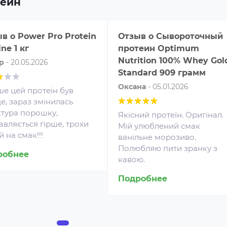
теин
ыв о
Power Pro Protein
Отзыв о
Сывороточный
ne 1 кг
протеин Optimum
Nutrition 100% Whey Gol
ip
-
20.05.2026
Standard 909 грамм
Оксана
-
05.01.2026
ше цей протеін був
е, зараз змінилась
ктура порошку,
Якісний протеїн. Оригінал.
авляється гірше, трохи
Мій улюблений смак
 на смак!!!
ванільне морозиво.
Полюбляю пити зранку з
Аминокислоты — это
робнее
кавою.
незаменимые органические
Жи
соединения, которые обычно
Подробнее
чи
поступают в организм с
доб
белковой пищей.
ул
Несбалансированное питание,
тр
повышенные спортивные