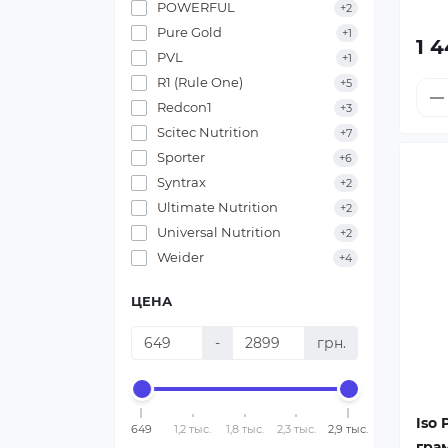
POWERFUL
+2
Pure Gold
+1
1 4
PVL
+1
R1 (Rule One)
+5
Redcon1
+3
Scitec Nutrition
+7
Sporter
+6
Syntrax
+2
Ultimate Nutrition
+2
Universal Nutrition
+2
Weider
+4
ЦЕНА
-
грн.
Iso 
649
1,2 тыс.
1,8 тыс.
2,3 тыс.
2,9 тыс.
гра