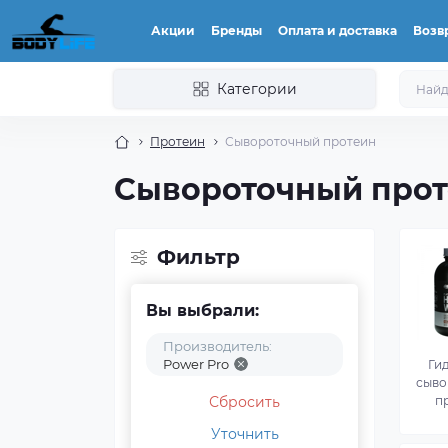
Акции
Бренды
Оплата и доставка
Возвр
Категории
Протеин
Сывороточный протеин
Сывороточный прот
Фильтр
Вы выбрали:
Производитель:
Power Pro
Ги
сыво
Сбросить
п
Уточнить