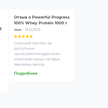
Отзыв о
Powerful Progress
Отзыв о
Kevi
100% Whey Protein 1000 г
Gold Whey 20
d
Іван
-
13.12.2025
Ярослав
-
09.12
Смачний протеїн за
Купляв
доступною
Wilma’s,AMIX,1
ціною.рекомендую.смак
сподобався бі
морозиво дещо нагадує
всіх.Вкус
звичайну ваніль.
Подробнее
Подробнее
росжигатели относятся к
слу спортивных пищевых
авок, которые способствуют
учшению результатов
енировок и помогают