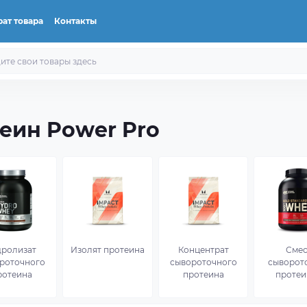
ат товара
Контакты
еин Power Pro
дролизат
Изолят протеина
Концентрат
Сме
роточного
сывороточного
сыворот
ротеина
протеина
протеи