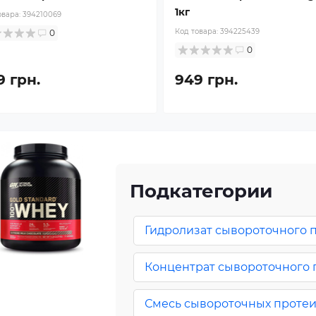
1кг
овара:
394210069
Код товара:
394225439
0
0
9 грн.
949 грн.
Подкатегории
Гидролизат сывороточного 
Концентрат сывороточного 
Смесь сывороточных проте