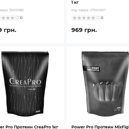
1 кг
овара:
394191885
Код товара:
479325827
0
0
9 грн.
969 грн.
er Pro Протеин CreaPro 1кг
Power Pro Протеин MixFig