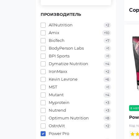
Сор
ПРОИЗВОДИТЕЛЬ
AllNutrition
+2
Amix
+10
BioTech
+7
BodyPerson Labs
+1
BPI Sports
+1
Dymatize Nutrition
+4
IronMaxx
+2
Kevin Levrone
+6
MST
+1
Mutant
+4
Myprotein
+3
в на
Nutrend
+3
Powe
Optimum Nutrition
+8
OstroVit
+2
Код т
Power Pro