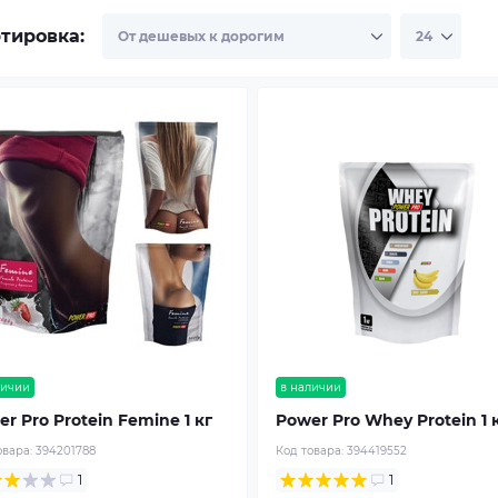
тировка:
личии
в наличии
r Pro Protein Femine 1 кг
Power Pro Whey Protein 1 
овара:
394201788
Код товара:
394419552
1
1