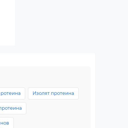
протеина
Изолят протеина
протеина
инов