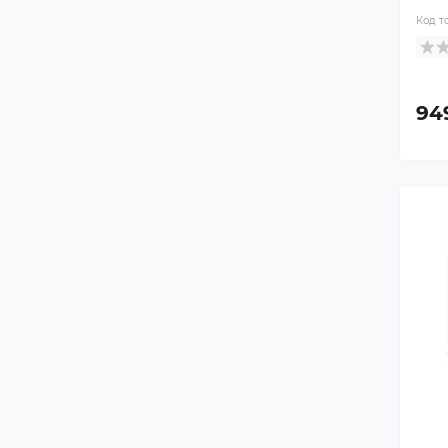
Код т
94