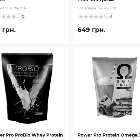
овара:
1678477828
Код товара:
1678478678
0
0
 грн.
649 грн.
er Pro ProBio Whey Protein
Power Pro Protein Omega 