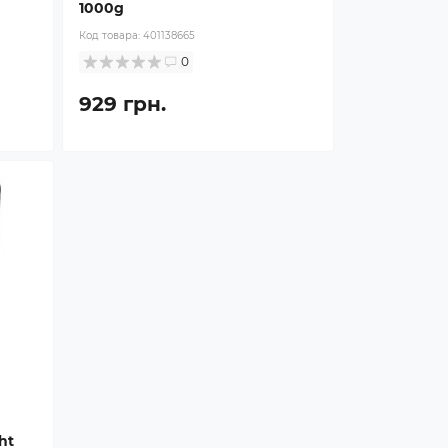
1000g
Код товара:
401138665
0
929 грн.
ht