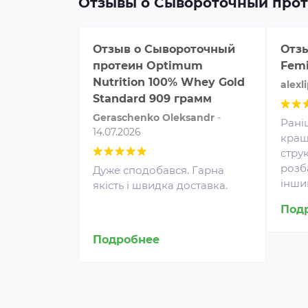
Отзывы о Сывороточный про
Отзыв о
Сывороточный
Отз
протеин Optimum
Femi
Nutrition 100% Whey Gold
alexl
Standard 909 грамм
Geraschenko Oleksandr
-
Рані
14.07.2026
кращ
стру
розб
Дуже сподобався. Гарна
інший
якість і швидка доставка.
Протеин для спортивного
Под
питания представляет собой
концентрат белка в виде
Подробнее
порошка. Это безопасная
пищевая добавка, которая
покрывает часть суточной
потребности человека в белке,