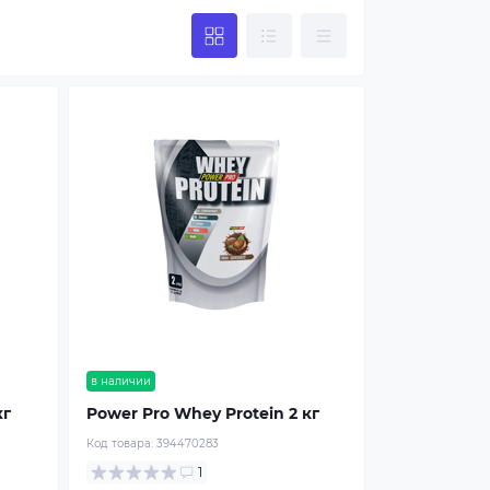
в наличии
кг
Power Pro Whey Protein 2 кг
Код товара:
394470283
1