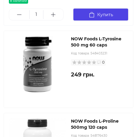
в наличии
Купить
NOW Foods L-Tyrosine
500 mg 60 caps
Код товара:
548403231
0
249 грн.
NOW Foods L-Proline
500mg 120 caps
Код товара:
548176430