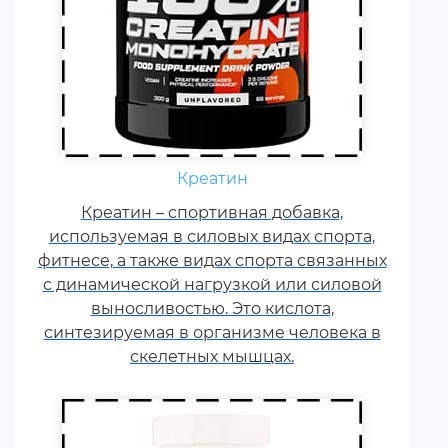
Ежедневно каждому
спортсмену необходимы
Креатин
витамины группы В, карнитин –
витамин Т, витамины С, D, E, F.
Креатин – спортивная добавка,
используемая в силовых видах спорта,
Постоянные тренировки,
фитнесе, а также видах спорта связанных
физические и психологические
с динамической нагрузкой или силовой
нагрузки, соревнования
увеличивают суточную норму
выносливостью. Это кислота,
синтезируемая в организме человека в
витаминов и минералов в 1,5-2
раза.
скелетных мышцах.