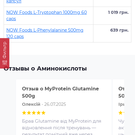
капсул
NOW Foods L-Tryptophan 1000mg 60
1 019 грн.
caps
NOW Foods L-Phenylalanine 500mg
639 грн.
120 caps
Фильтр
Отзывы о Аминокислоты
Отзыв о
MyProtein Glutamine
Отзыв
500g
500g
Олексій
-
26.07.2025
Ірина
Брав Glutamine від MyProtein для
Чудова
відновлення після тренувань —
активн
результат помітний вже через
цього 
Протеин для спортивного