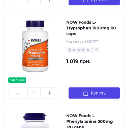
NOW Foods L-
Tryptophan 1000mg 60
caps
Код товара:
548379741
0
1 019 грн.
в наличии
Купить
NOW Foods L-
Phenylalanine 500mg
120 caps