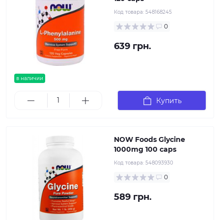
Код товара:
548168245
0
639 грн.
в наличии
Купить
NOW Foods Glycine
1000mg 100 caps
Код товара:
548093930
0
589 грн.