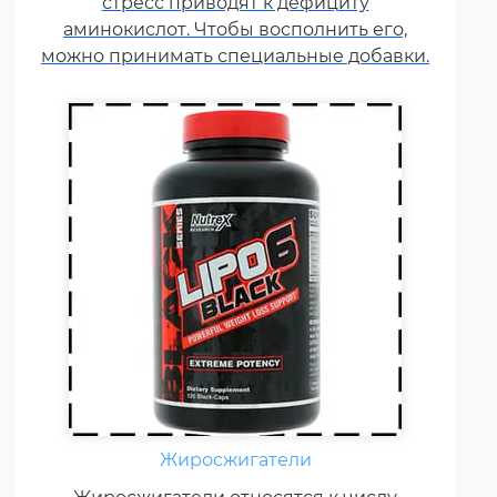
стресс приводят к дефициту
дополнительного источника
аминокислот. Чтобы восполнить его,
энергии.
можно принимать специальные добавки.
Гейнер (от англ. gain — прирост,
добавка) — пищевая добавка
при спортивном питании.
Содержит, главным образом,
Жиросжигатели
углеводы (простые либо