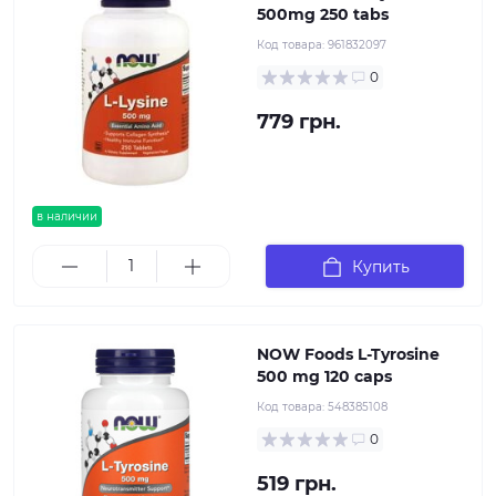
500mg 250 tabs
Код товара:
961832097
0
779 грн.
в наличии
Купить
NOW Foods L-Tyrosine
500 mg 120 caps
Код товара:
548385108
0
519 грн.