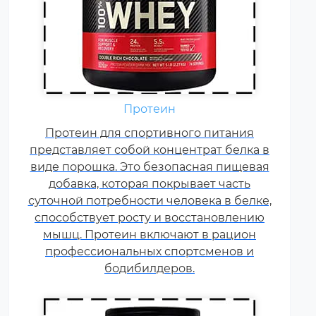
Аминокислоты — это
Протеин
незаменимые органические
Протеин для спортивного питания
соединения, которые обычно
представляет собой концентрат белка в
поступают в организм с
виде порошка. Это безопасная пищевая
белковой пищей.
добавка, которая покрывает часть
Несбалансированное питание,
суточной потребности человека в белке,
повышенные спортивные
способствует росту и восстановлению
нагрузки и стресс приводят к
мышц. Протеин включают в рацион
дефициту аминокислот. Чтобы
профессиональных спортсменов и
восполнить его, можно
принимать специальные
бодибилдеров.
добавки.