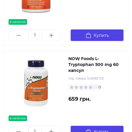
в наличии
Купить
NOW Foods L-
Tryptophan 500 mg 60
капсул
Код товара:
548383706
0
659 грн.
в наличии
Купить