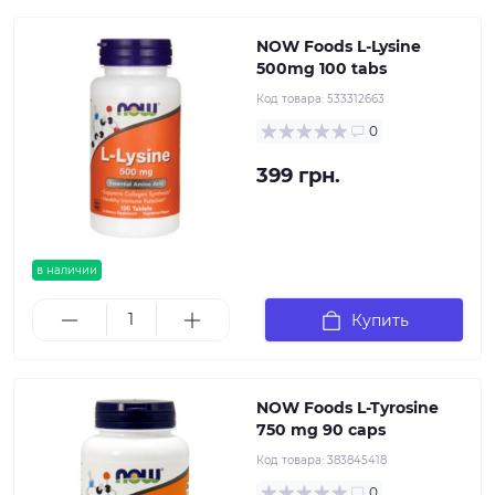
NOW Foods L-Lysine
500mg 100 tabs
Код товара:
533312663
0
399 грн.
в наличии
Купить
NOW Foods L-Tyrosine
750 mg 90 caps
Код товара:
383845418
0