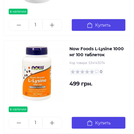
в наличии
Купить
Now Foods L-Lysine 1000
мг 100 таблеток
Код товара:
534143074
0
499 грн.
в наличии
Купить