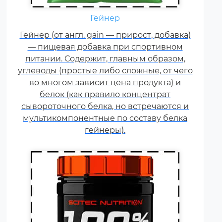
Гейнер
Креатин – спортивная добавка,
Гейнер (от англ. gain — прирост, добавка)
используемая в силовых видах
— пищевая добавка при спортивном
спорта, фитнесе, а также видах
питании. Содержит, главным образом,
спорта связанных с
углеводы (простые либо сложные, от чего
динамической нагрузкой или
во многом зависит цена продукта) и
силовой выносливостью. Это
белок (как правило концентрат
кислота, синтезируемая в
сывороточного белка, но встречаются и
организме человека в
мультикомпонентные по составу белка
скелетных мышцах.
гейнеры).