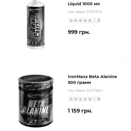
Liquid 1000 мл
Код товара:
533933104
2
999 грн.
IronMaxx Beta Alanine
500 грамм
Код товара:
533279624
0
1 159 грн.