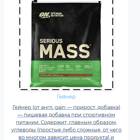
Гейнер
Креатин – спортивная добавка,
Гейнер (от англ. gain — прирост, добавка)
используемая в силовых видах
— пищевая добавка при спортивном
спорта, фитнесе, а также видах
питании. Содержит, главным образом,
спорта связанных с
углеводы (простые либо сложные, от чего
динамической нагрузкой или
во многом зависит цена продукта) и