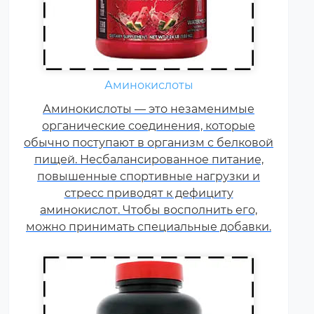
Жиросжигатели относятся к
Аминокислоты
числу спортивных пищевых
Аминокислоты — это незаменимые
добавок, которые способствуют
органические соединения, которые
улучшению результатов
обычно поступают в организм с белковой
тренировок и помогают
пищей. Несбалансированное питание,
избавляться от лишнего жира,
повышенные спортивные нагрузки и
используя его в качестве
стресс приводят к дефициту
дополнительного источника
аминокислот. Чтобы восполнить его,
энергии.
можно принимать специальные добавки.