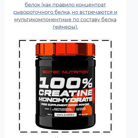
силовой выносливостью. Это
белок (как правило концентрат
кислота, синтезируемая в
сывороточного белка, но встречаются и
организме человека в
мультикомпонентные по составу белка
скелетных мышцах.
гейнеры).
Ежедневно каждому
спортсмену необходимы