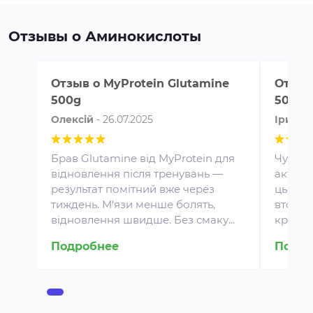
Отзывы о Аминокислоты
Отзыв о
MyProtein Glutamine
Отзыв
500g
500g
Олексій
-
26.07.2025
Ірина
Брав Glutamine від MyProtein для
Чудова
відновлення після тренувань —
активн
результат помітний вже через
цього 
Протеин для спортивного
тиждень. М’язи менше болять,
втоми, 
питания представляет собой
відновлення швидше. Без смаку...
кращим
концентрат белка в виде
порошка. Это безопасная
Подробнее
Подро
пищевая добавка, которая
покрывает часть суточной
потребности человека в белке,
способствует росту и