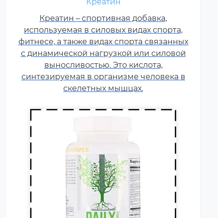
Креатин
витамины группы В, карнитин –
витамин Т, витамины С, D, E, F.
Креатин – спортивная добавка,
используемая в силовых видах спорта,
Постоянные тренировки,
фитнесе, а также видах спорта связанных
физические и психологические
с динамической нагрузкой или силовой
нагрузки, соревнования
увеличивают суточную норму
выносливостью. Это кислота,
синтезируемая в организме человека в
витаминов и минералов в 1,5-2
раза.
скелетных мышцах.