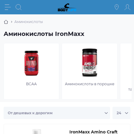
Аминокислоты
Аминокислоты IronMaxx
BCAA
Аминокислоты в порошке
та
IronMaxx Amino Craft