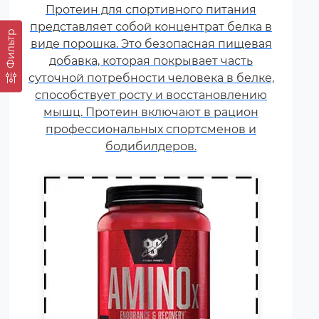
Протеин для спортивного питания
соединения, которые обычно
представляет собой концентрат белка в
поступают в организм с
Фильтр
виде порошка. Это безопасная пищевая
белковой пищей.
добавка, которая покрывает часть
Несбалансированное питание,
суточной потребности человека в белке,
повышенные спортивные
способствует росту и восстановлению
нагрузки и стресс приводят к
мышц. Протеин включают в рацион
дефициту аминокислот. Чтобы
профессиональных спортсменов и
восполнить его, можно
принимать специальные
бодибилдеров.
добавки.