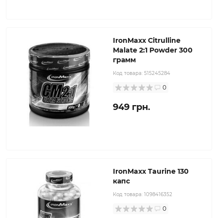
IronMaxx Citrulline
Malate 2:1 Powder 300
грамм
Код товара:
515245284
0
949 грн.
IronMaxx Taurine 130
капс
Код товара:
1098416352
0