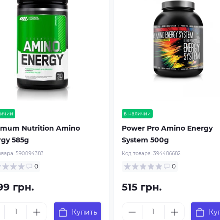
личии
в наличии
imum Nutrition Amino
Power Pro Amino Energy
rgy 585g
System 500g
овара:
590094383
Код товара:
394486682
0
0
99 грн.
515 грн.
Купить
Ку