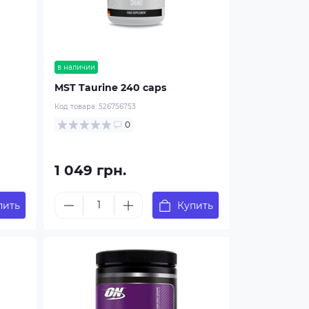
в наличии
MST Taurine 240 caps
Код товара:
526756753
0
1 049 грн.
пить
Купить