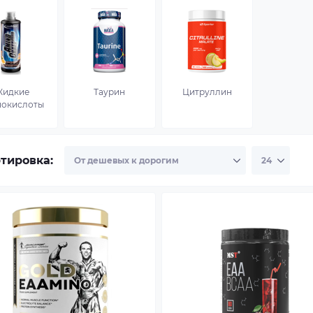
Жидкие
Таурин
Цитруллин
нокислоты
тировка: