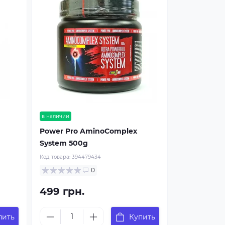
в наличии
Power Pro AminoComplex
System 500g
Код товара:
394479434
0
499 грн.
пить
Купить