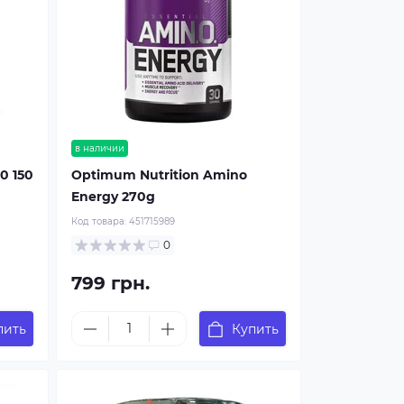
в наличии
0 150
Optimum Nutrition Amino
Energy 270g
Код товара:
451715989
0
799 грн.
пить
Купить