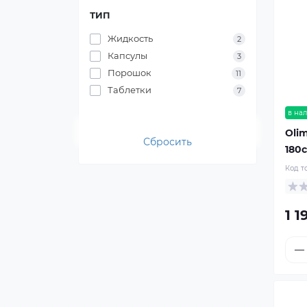
ТИП
Жидкость
2
Капсулы
3
Порошок
11
Таблетки
7
в на
Oli
Сбросить
180
Код т
1 1