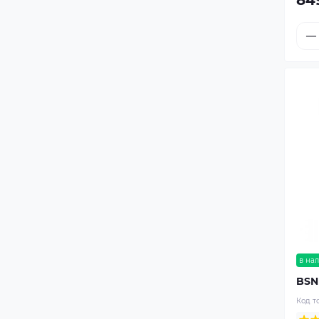
84
в на
BSN
Код т