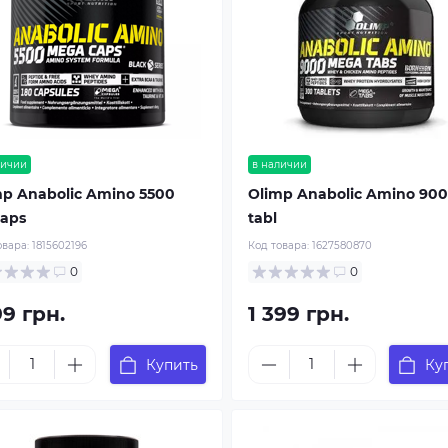
личии
в наличии
mp Anabolic Amino 5500
Olimp Anabolic Amino 900
caps
tabl
овара:
1815602196
Код товара:
1627580870
0
0
99 грн.
1 399 грн.
Купить
Ку