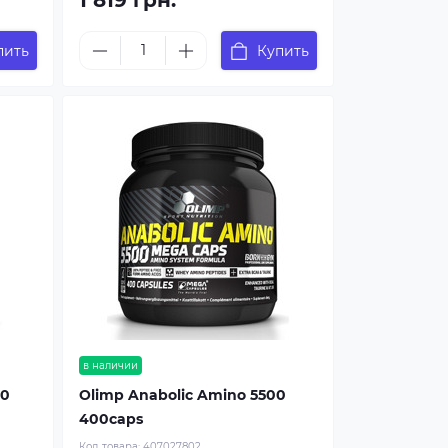
1 819 грн.
пить
Купить
в наличии
00
Olimp Anabolic Amino 5500
400caps
Код товара:
407027802