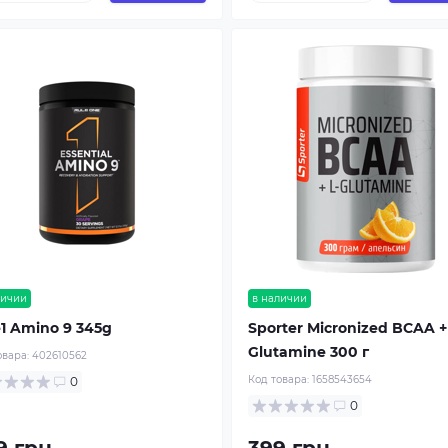
личии
в наличии
1 Amino 9 345g
Sporter Micronized BCAA +
Glutamine 300 г
овара:
402610562
Код товара:
1658543654
0
0