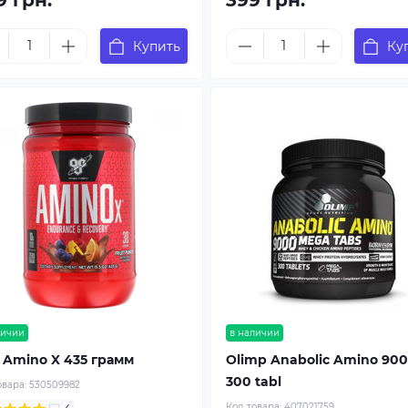
9 грн.
399 грн.
Купить
Ку
личии
в наличии
 Amino X 435 грамм
Olimp Anabolic Amino 90
300 tabl
овара:
530509982
Код товара:
407021759