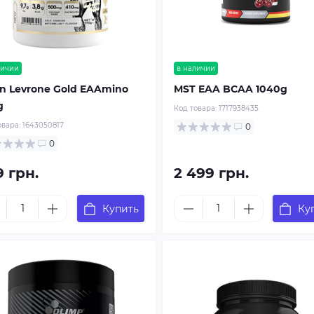
личии
в наличии
in Levrone Gold EAAmino
MST EAA BCAA 1040g
g
Код товара:
1717938435
овара:
1643050817
0
0
9 грн.
2 499 грн.
Купить
Ку