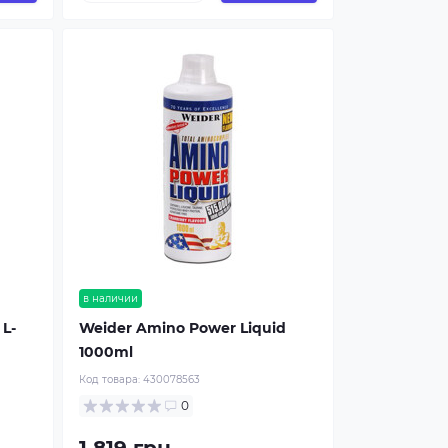
в наличии
 L-
Weider Amino Power Liquid
1000ml
Код товара:
430078563
0