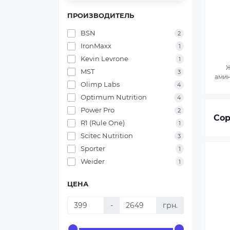
ПРОИЗВОДИТЕЛЬ
BSN
2
IronMaxx
1
Kevin Levrone
1
MST
3
ами
Olimp Labs
4
Optimum Nutrition
4
Power Pro
2
Сор
R1 (Rule One)
1
Scitec Nutrition
3
Sporter
1
Weider
1
ЦЕНА
-
грн.