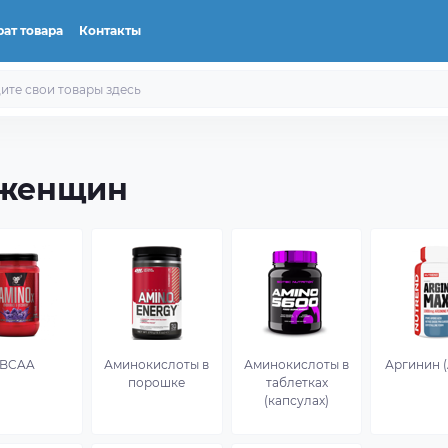
ат товара
Контакты
 женщин
BCAA
Аминокислоты в
Аминокислоты в
Аргинин 
порошке
таблетках
(капсулах)