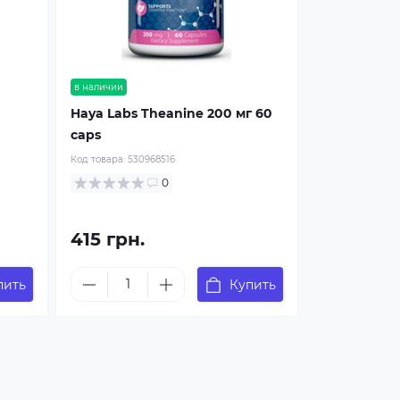
в наличии
Haya Labs Theanine 200 мг 60
caps
Код товара:
530968516
0
415 грн.
пить
Купить