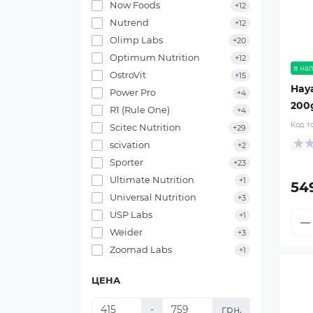
Now Foods
+12
Nutrend
+12
Olimp Labs
+20
Optimum Nutrition
+12
в на
OstroVit
+15
Haya
Power Pro
+4
200
R1 (Rule One)
+4
Код т
Scitec Nutrition
+29
scivation
+2
Sporter
+23
Ultimate Nutrition
+1
54
Universal Nutrition
+3
USP Labs
+1
Weider
+3
Zoomad Labs
+1
ЦЕНА
-
грн.