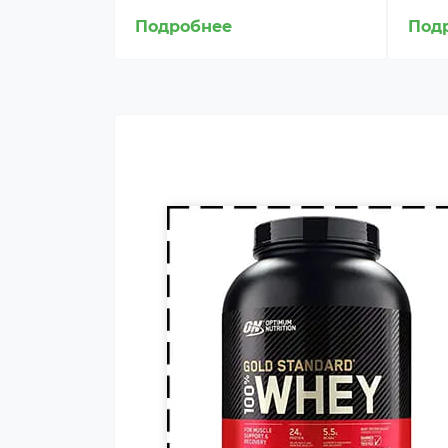
пищевая добавка, которая
Подробнее
Под
покрывает часть суточной
потребности человека в белке,
способствует росту и
восстановлению мышц.
Протеин включают в рацион
профессиональных
спортсменов и бодибилдеров.
Гейнер (от англ. gain — прирост
добавка) — пищевая добавка
при спортивном питании.
Содержит, главным образом,
углеводы (простые либо
сложные, от чего во многом
зависит цена продукта) и бело
(как правило концентрат