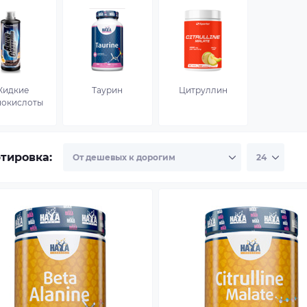
Жидкие
Таурин
Цитруллин
нокислоты
тировка: