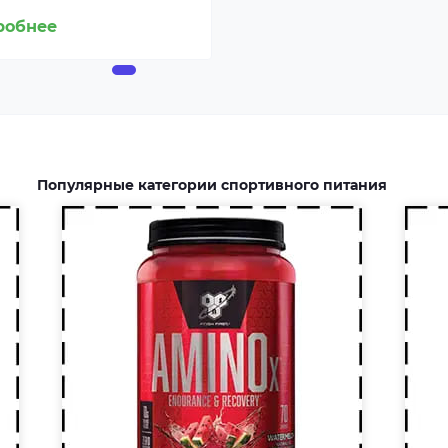
доб
белковой пищей.
робнее
ул
Несбалансированное питание,
тр
повышенные спортивные
изб
нагрузки и стресс приводят к
исп
дефициту аминокислот. Чтобы
до
восполнить его, можно
эне
принимать специальные
Популярные категории спортивного питания
добавки.
,
Еж
Креатин – спортивная добавка,
сп
используемая в силовых видах
вит
спорта, фитнесе, а также видах
вит
спорта связанных с
По
динамической нагрузкой или
к
фи
силовой выносливостью. Это
наг