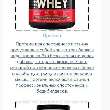
Аминокислоты — это
Протеин
незаменимые органические
Протеин для спортивного питания
соединения, которые обычно
представляет собой концентрат белка в
поступают в организм с
виде порошка. Это безопасная пищевая
белковой пищей.
добавка, которая покрывает часть
Несбалансированное питание,
суточной потребности человека в белке,
повышенные спортивные
способствует росту и восстановлению
нагрузки и стресс приводят к
мышц. Протеин включают в рацион
дефициту аминокислот. Чтобы
профессиональных спортсменов и
восполнить его, можно
принимать специальные
бодибилдеров.
добавки.