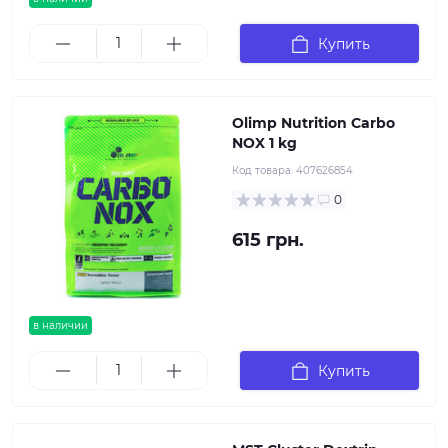
Купить
Olimp Nutrition Carbo
NOX 1 kg
Код товара:
407626854
0
615 грн.
в наличии
Купить