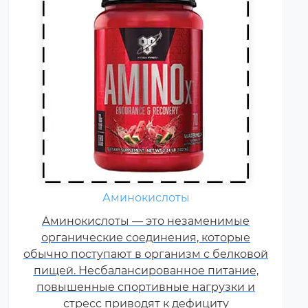
Жиросжигатели относятся к
Аминокислоты
числу спортивных пищевых
Аминокислоты — это незаменимые
добавок, которые способствуют
органические соединения, которые
улучшению результатов
обычно поступают в организм с белковой
тренировок и помогают
пищей. Несбалансированное питание,
избавляться от лишнего жира,
повышенные спортивные нагрузки и
используя его в качестве
стресс приводят к дефициту