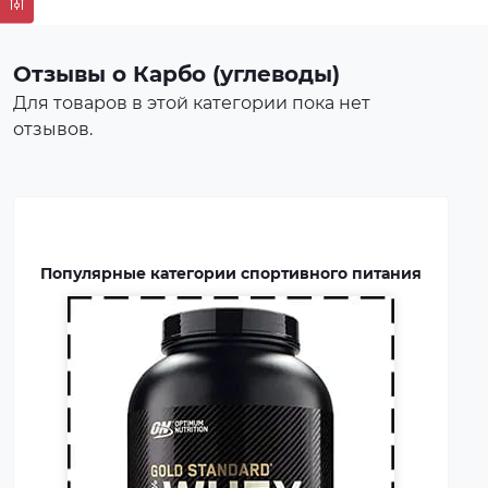
питания представляет собой
концентрат белка в виде
порошка. Это безопасная
Отзывы о Карбо (углеводы)
пищевая добавка, которая
Для товаров в этой категории пока нет
покрывает часть суточной
отзывов.
потребности человека в белке,
способствует росту и
восстановлению мышц.
Протеин включают в рацион
профессиональных
Популярные категории спортивного питания
спортсменов и бодибилдеров.