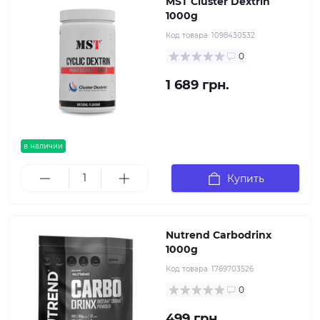
MST Cluster Dextrin
1000g
Код товара:
1098430532
0
1 689 грн.
в наличии
Купить
Nutrend Carbodrinx
1000g
Код товара:
1769703526
0
499 грн.