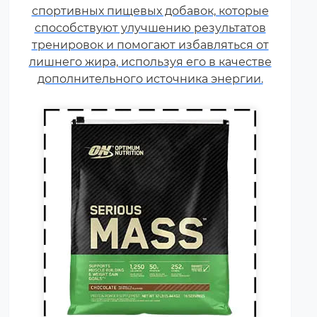
спортивных пищевых добавок, которые
зависит цена продукта) и белок
способствуют улучшению результатов
(как правило концентрат
тренировок и помогают избавляться от
сывороточного белка, но
лишнего жира, используя его в качестве
встречаются и
дополнительного источника энергии.
мультикомпонентные по
составу белка гейнеры).