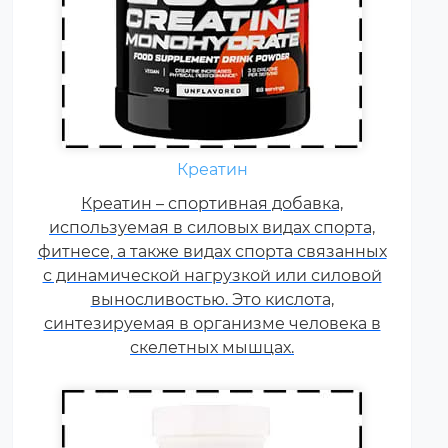
Ежедневно каждому
спортсмену необходимы
Креатин
витамины группы В, карнитин –
витамин Т, витамины С, D, E, F.
Креатин – спортивная добавка,
используемая в силовых видах спорта,
Постоянные тренировки,
фитнесе, а также видах спорта связанных
физические и психологические
с динамической нагрузкой или силовой
нагрузки, соревнования
увеличивают суточную норму
выносливостью. Это кислота,
синтезируемая в организме человека в
витаминов и минералов в 1,5-2
раза.
скелетных мышцах.