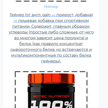
Гейнер
Креатин – спортивная добавка,
Гейнер (от англ. gain — прирост, добавка)
используемая в силовых видах
— пищевая добавка при спортивном
спорта, фитнесе, а также видах
питании. Содержит, главным образом,
спорта связанных с
углеводы (простые либо сложные, от чего
динамической нагрузкой или
во многом зависит цена продукта) и
силовой выносливостью. Это
белок (как правило концентрат
кислота, синтезируемая в
сывороточного белка, но встречаются и
организме человека в
мультикомпонентные по составу белка
скелетных мышцах.
гейнеры).