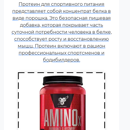
Протеин для спортивного питания
соединения, которые обычно
представляет собой концентрат белка в
поступают в организм с
виде порошка. Это безопасная пищевая
белковой пищей.
добавка, которая покрывает часть
Несбалансированное питание,
суточной потребности человека в белке,
повышенные спортивные
способствует росту и восстановлению
нагрузки и стресс приводят к
мышц. Протеин включают в рацион
дефициту аминокислот. Чтобы
профессиональных спортсменов и
восполнить его, можно
принимать специальные
бодибилдеров.
добавки.