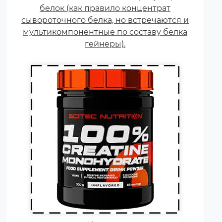
силовой выносливостью. Это
белок (как правило концентрат
кислота, синтезируемая в
сывороточного белка, но встречаются и
организме человека в
мультикомпонентные по составу белка
скелетных мышцах.
гейнеры).
Ежедневно каждому
спортсмену необходимы