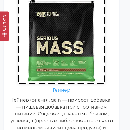
Фильтр
Гейнер
Креатин – спортивная добавка,
Гейнер (от англ. gain — прирост, добавка)
используемая в силовых видах
— пищевая добавка при спортивном
спорта, фитнесе, а также видах
питании. Содержит, главным образом,
спорта связанных с
углеводы (простые либо сложные, от чего
динамической нагрузкой или
во многом зависит цена продукта) и