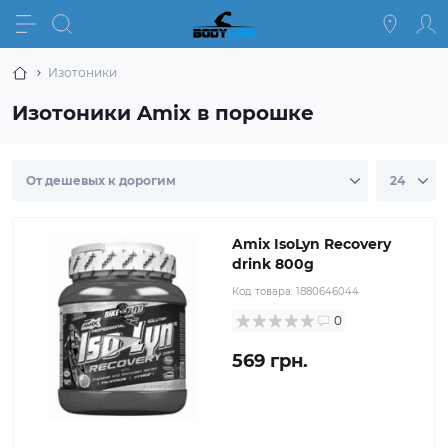
Изотоники
Изотоники Amix в порошке
Amix IsoLyn Recovery
drink 800g
Код товара:
1880646044
0
569 грн.