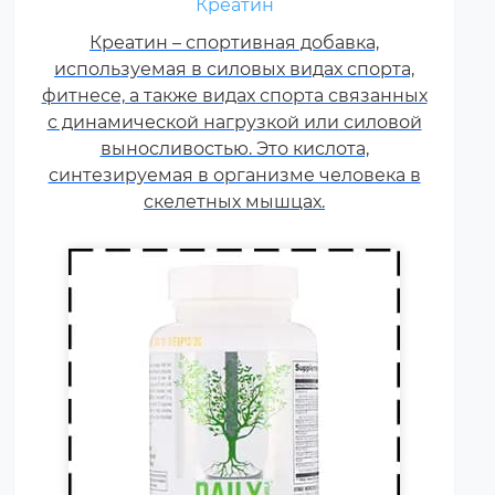
Креатин
витамины группы В, карнитин –
витамин Т, витамины С, D, E, F.
Креатин – спортивная добавка,
используемая в силовых видах спорта,
Постоянные тренировки,
фитнесе, а также видах спорта связанных
физические и психологические
с динамической нагрузкой или силовой
нагрузки, соревнования
увеличивают суточную норму
выносливостью. Это кислота,
синтезируемая в организме человека в
витаминов и минералов в 1,5-2
раза.
скелетных мышцах.