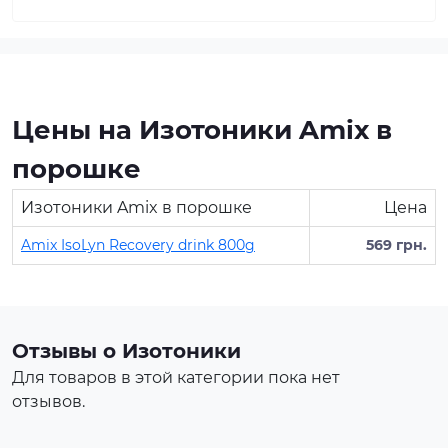
Цены на Изотоники Amix в
порошке
Изотоники Amix в порошке
Цена
Amix IsoLyn Recovery drink 800g
569 грн.
Протеин для спортивного
питания представляет собой
концентрат белка в виде
порошка. Это безопасная
Отзывы о Изотоники
пищевая добавка, которая
Для товаров в этой категории пока нет
покрывает часть суточной
отзывов.
потребности человека в белке,
способствует росту и