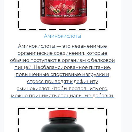
Жиросжигатели относятся к
Аминокислоты
числу спортивных пищевых
Аминокислоты — это незаменимые
добавок, которые способствуют
органические соединения, которые
улучшению результатов
обычно поступают в организм с белковой
тренировок и помогают
пищей. Несбалансированное питание,
избавляться от лишнего жира,
повышенные спортивные нагрузки и
используя его в качестве
стресс приводят к дефициту
дополнительного источника
аминокислот. Чтобы восполнить его,
энергии.
можно принимать специальные добавки.