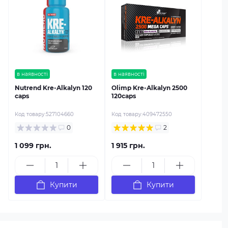
в наявності
в наявності
Nutrend Kre-Alkalyn 120
Olimp Kre-Alkalyn 2500
caps
120caps
Код товару:
527104660
Код товару:
409472550
0
2
1 099 грн.
1 915 грн.
Купити
Купити