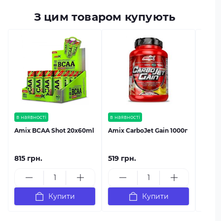
З цим товаром купують
в наяв
Amix 
в наявності
в наявності
Amix BCAA Shot 20x60ml
Amix CarboJet Gain 1000г
815 грн.
519 грн.
899 г
Купити
Купити