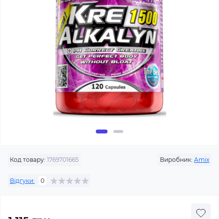
Код товару:
1769701665
Виробник:
Amix
Відгуки:
0