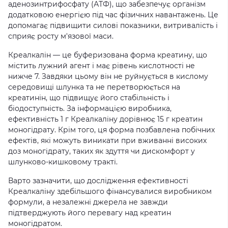
аденозинтрифосфату (АТФ), що забезпечує організм
додатковою енергією під час фізичних навантажень. Це
допомагає підвищити силові показники, витривалість і
сприяє росту м'язової маси.
Креалкалін — це буферизована форма креатину, що
містить лужний агент і має рівень кислотності не
нижче 7. Завдяки цьому він не руйнується в кислому
середовищі шлунка та не перетворюється на
креатинін, що підвищує його стабільність і
біодоступність. За інформацією виробника,
ефективність 1 г Креалкаліну дорівнює 15 г креатин
моногідрату. Крім того, ця форма позбавлена побічних
ефектів, які можуть виникати при вживанні високих
доз моногідрату, таких як здуття чи дискомфорт у
шлунково-кишковому тракті.
Варто зазначити, що дослідження ефективності
Креалкаліну здебільшого фінансувалися виробником
формули, а незалежні джерела не завжди
підтверджують його перевагу над креатин
моногідратом.