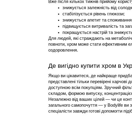
Вже після кількох тижнів прийому корист
знижується залежність від солодк
стабілізується рівень глюкози;
знижується апетит та споживання 
підвищується витривалість та заг
покращується настрій та знижуєть
Для людей, які страждають на метаболічн
повноти, хром може стати ефективним е
оздоровлення.
Де вигідно купити хром в Укр
Якщо ви цікавитеся, де найкраще придбат
представлені тільки перевірені харчові д
доступною всім покупціям. Зручний фільтр
складом, формою випуску, концентраціє
Незалежно від ваших цілей — чи це конт
загального самопочуття — у Bodylife ви 
спеціалісти завжди готові допомогти під