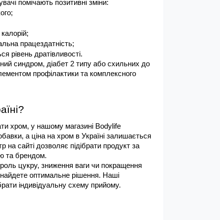
увачі помічають позитивні зміни:
ого;
калорій;
альна працездатність;
ся рівень дратівливості.
ий синдром, діабет 2 типу або схильних до 
лементом профілактики та комплексного 
аїні?
и хром, у нашому магазині Bodylife 
обавки, а ціна на хром в Україні залишається 
 на сайті дозволяє підібрати продукт за 
ю та брендом.
роль цукру, зниження ваги чи покращення 
знайдете оптимальне рішення. Наші 
ібрати індивідуальну схему прийому.