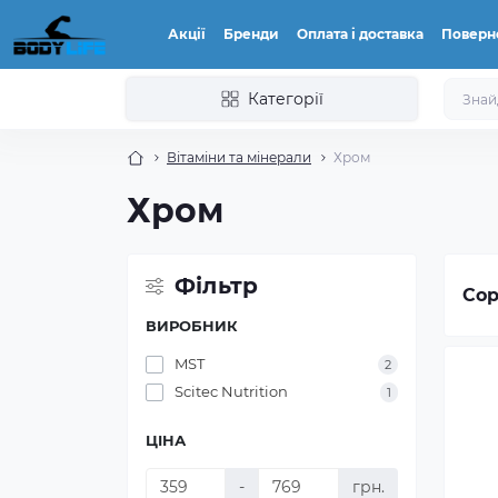
Акції
Бренди
Оплата і доставка
Поверн
Категорії
Вітаміни та мінерали
Хром
Хром
Фільтр
Сор
ВИРОБНИК
MST
2
Scitec Nutrition
1
ЦІНА
-
грн.