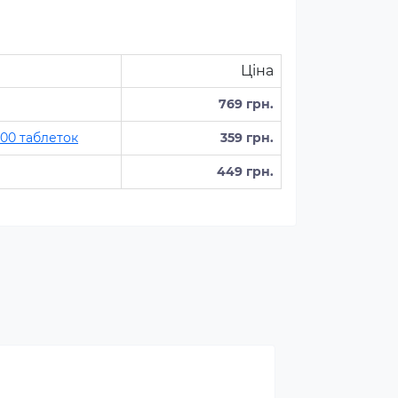
Ціна
769 грн.
100 таблеток
359 грн.
449 грн.
роспалювачі належать до
ртивних харчових добавок,
і сприяють поліпшенню
ультатів тренувань і
омагають позбавлятися від
вого жиру, використовуючи
о в якості додаткового
рела енергії.