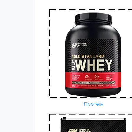
бодібілдерів.
Гейнер (від англ. Gain - приріст,
добавка) - харчова добавка при
спортивному харчуванні.
Містить, головним чином,
вуглеводи (прості або складні,
від чого залежить ціна товару) і
білок (як правило концентрат
сироваткового білка, але
зустрічаються і
мультикомпонентні за складом
Протеїн
білка гейнери).