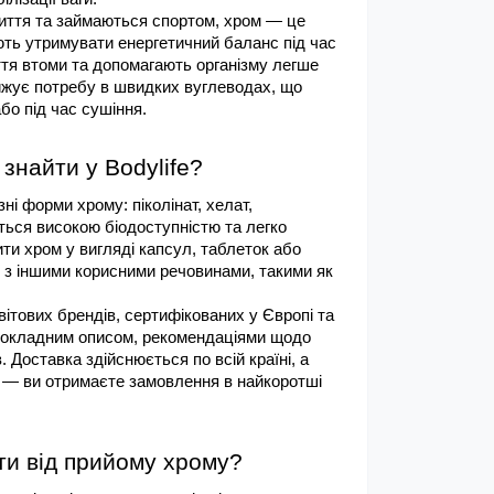
життя та займаються спортом, хром — це 
ть утримувати енергетичний баланс під час 
я втоми та допомагають організму легше 
ижує потребу в швидких вуглеводах, що 
бо під час сушіння.
знайти у Bodylife?
ні форми хрому: піколінат, хелат, 
ються високою біодоступністю та легко 
и хром у вигляді капсул, таблеток або 
 з іншими корисними речовинами, такими як 
ітових брендів, сертифікованих у Європі та 
окладним описом, рекомендаціями щодо 
 Доставка здійснюється по всій країні, а 
і — ви отримаєте замовлення в найкоротші 
ти від прийому хрому?