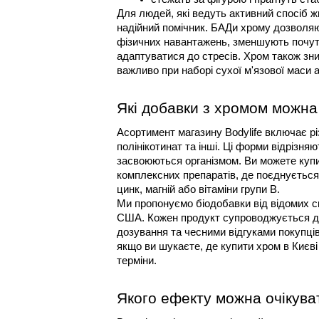
Для людей, які ведуть активний спосіб 
надійний помічник. БАДи хрому дозволяю
фізичних навантажень, зменшують почутт
адаптуватися до стресів. Хром також зн
важливо при наборі сухої м'язової маси а
Які добавки з хромом можна 
Асортимент магазину Bodylife включає різ
полінікотинат та інші. Ці форми відрізня
засвоюються організмом. Ви можете купит
комплексних препаратів, де поєднується
цинк, магній або вітаміни групи B.
Ми пропонуємо біодобавки від відомих св
США. Кожен продукт супроводжується д
дозування та чесними відгуками покупців.
якщо ви шукаєте, де купити хром в Києв
терміни.
Якого ефекту можна очікува