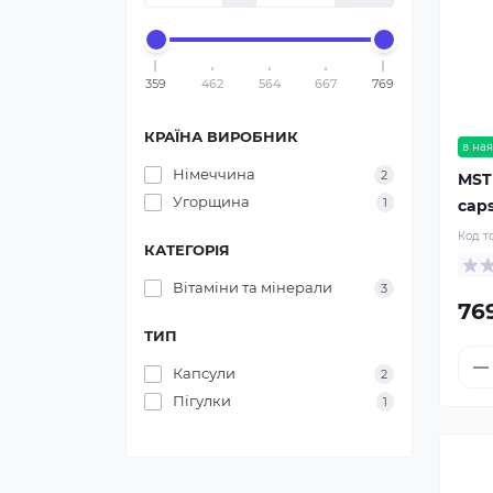
359
462
564
667
769
КРАЇНА ВИРОБНИК
в ная
Німеччина
2
MST
Угорщина
1
cap
Код т
КАТЕГОРІЯ
Вітаміни та мінерали
3
76
ТИП
Капсули
2
Пігулки
1