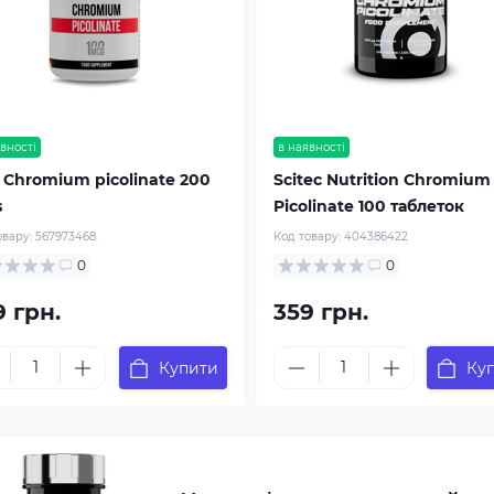
вності
в наявності
 Chromium picolinate 200
Scitec Nutrition Chromium
s
Picolinate 100 таблеток
овару:
567973468
Код товару:
404386422
0
0
9 грн.
359 грн.
Купити
Ку