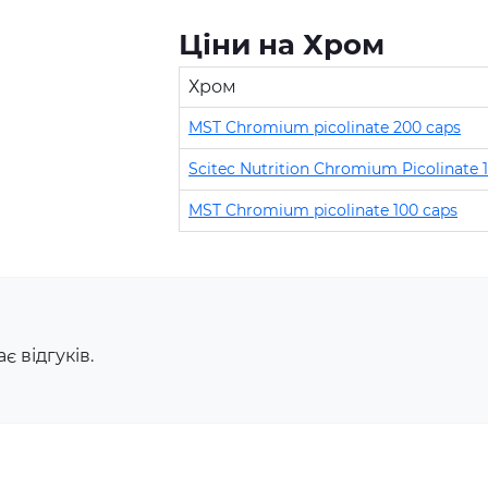
Ціни на Хром
Хром
MST Chromium picolinate 200 caps
Scitec Nutrition Chromium Picolinate 
MST Chromium picolinate 100 caps
Амінокислоти - це незамінні
органічні сполуки, які зазвичай
Жи
надходять в організм із
спо
білковою їжею.
як
Незбалансоване харчування,
рез
є відгуків.
підвищені спортивні
доп
навантаження та стрес
зай
призводять до дефіциту
йог
амінокислот. Щоб заповнити
дже
його можна приймати