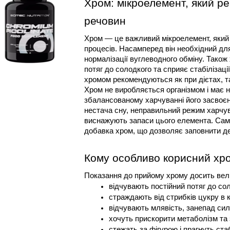
Хром: мікроелемент, який рег
речовин
Хром — це важливий мікроелемент, який 
процесів. Насамперед він необхідний для
нормалізації вуглеводного обміну. Також
потяг до солодкого та сприяє стабілізаці
хромом рекомендуються як при дієтах, та
Хром не виробляється організмом і має н
збалансованому харчуванні його засвоєн
нестача сну, неправильний режим харчу
виснажують запаси цього елемента. Саме
добавка хром, що дозволяє заповнити де
Кому особливо корисний хр
Показання до прийому хрому досить вели
відчувають постійний потяг до со
страждають від стрибків цукру в к
відчувають млявість, занепад сил 
хочуть прискорити метаболізм та
стежать за фігурою і прагнуть стаб