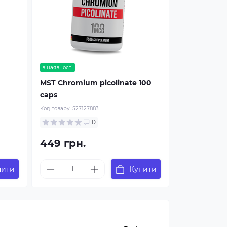
в наявності
MST Chromium picolinate 100
caps
Код товару:
527127883
0
449 грн.
пити
Купити