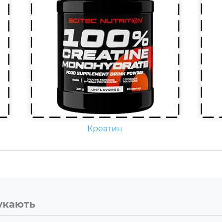
Креатин
укають