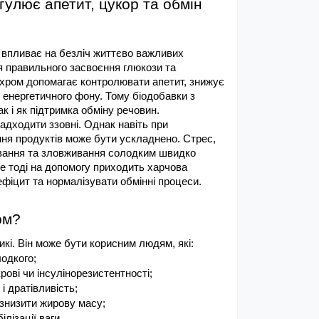
улює апетит, цукор та обмін 
впливає на безліч життєво важливих 
 правильного засвоєння глюкози та 
 хром допомагає контролювати апетит, знижує 
ї енергетичного фону. Тому біодобавки з 
к і як підтримка обміну речовин.
адходити ззовні. Однак навіть при 
ня продуктів може бути ускладнено. Стрес, 
вання та зловживання солодким швидко 
 тоді на допомогу приходить харчова 
фіцит та нормалізувати обмінні процеси.
ом?
кі. Він може бути корисним людям, які:
лодкого;
рові чи інсулінорезистентності;
і дратівливість;
 знизити жирову масу;
ілізації ваги.