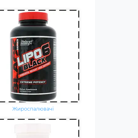
дня кожному спортсмену
бхідні вітаміни групи В,
нітин. вітамін Т, вітаміни С, D,
F. Постійні тренування,
ичні та психологічні
вантаження, змагання
ільшують добову норму
амінів та мінералів у 1,5-2
и.
Жироспалювачі