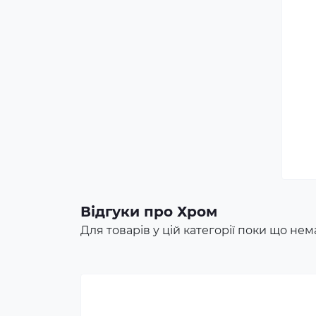
Протеїн для спортивного
харчування є концентратом
білка у вигляді порошку. Це
безпечна харчова добавка, яка
Відгуки про Хром
покриває частину добової
Для товарів у цій категорії поки що нема
потреби людини в білку,
сприяє зростанню та
відновленню м'язів. Протеїн
включають до раціону
професійних спортсменів та