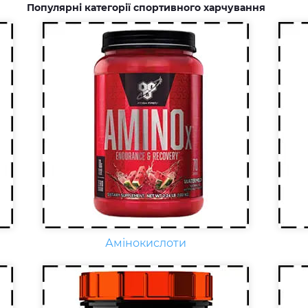
спеціальні добавки.
Популярні категорії спортивного харчування
Креатин – спортивна добавка,
Що
яка використовується у
нео
силових видах спорту, фітнесі, а
кар
також видах спорту, пов'язаних
E, 
з динамічним навантаженням
фіз
або силовою витривалістю. Це
на
кислота, що синтезується в
зб
організмі людини в скелетних
віт
м'язах.
раз
Амінокислоти