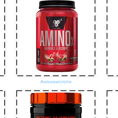
Креатин – спортивна добавка,
Що
яка використовується у
нео
силових видах спорту, фітнесі, а
кар
також видах спорту, пов'язаних
E, 
з динамічним навантаженням
фіз
або силовою витривалістю. Це
на
кислота, що синтезується в
зб
організмі людини в скелетних
віт
м'язах.
раз
Амінокислоти