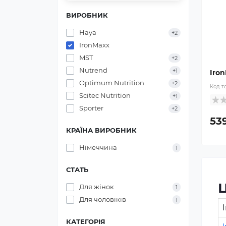
ВИРОБНИК
Haya
+2
IronMaxx
MST
+2
Nutrend
+1
Iro
Optimum Nutrition
+2
Код т
Scitec Nutrition
+1
Sporter
+2
53
КРАЇНА ВИРОБНИК
Німеччина
1
СТАТЬ
Ц
Для жінок
1
Для чоловіків
1
КАТЕГОРІЯ