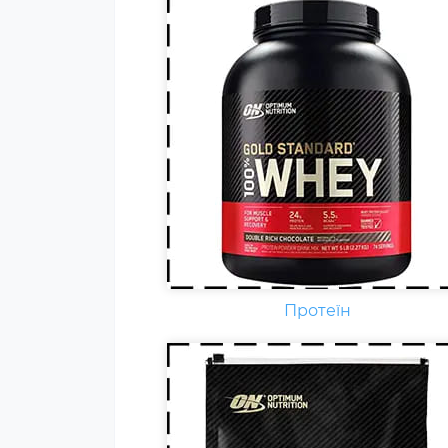
Гейнер (від англ. Gain - приріст,
добавка) - харчова добавка при
спортивному харчуванні.
Містить, головним чином,
вуглеводи (прості або складні,
від чого залежить ціна товару) і
білок (як правило концентрат
сироваткового білка, але
зустрічаються і
мультикомпонентні за складом
Протеїн
білка гейнери).