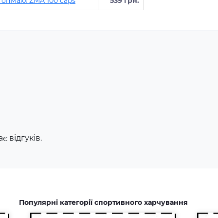
IronMaxx ZMA 100 caps
539 грн.
Амінокислоти - це незамінні
органічні сполуки, які зазвичай
Жи
надходять в організм із
спо
білковою їжею.
як
Незбалансоване харчування,
рез
є відгуків.
підвищені спортивні
доп
навантаження та стрес
зай
призводять до дефіциту
йог
амінокислот. Щоб заповнити
дже
його можна приймати
спеціальні добавки.
Популярні категорії спортивного харчування