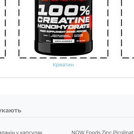
Креатин
укають
аланін у капсулах
NOW Foods Zinc Picolinat