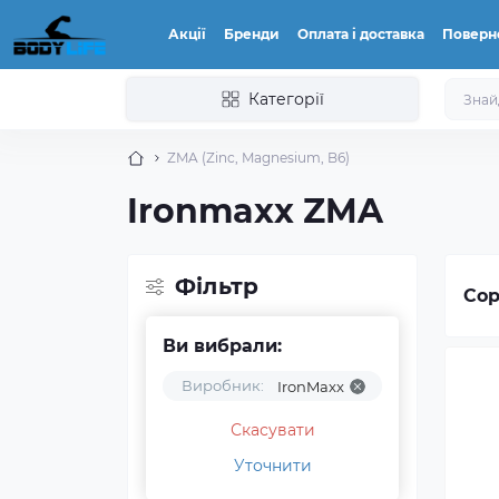
Акції
Бренди
Оплата і доставка
Поверн
Категорії
ZMA (Zinc, Magnesium, B6)
Ironmaxx ZMA
Фільтр
Сор
Ви вибрали:
Виробник:
IronMaxx
Скасувати
Уточнити