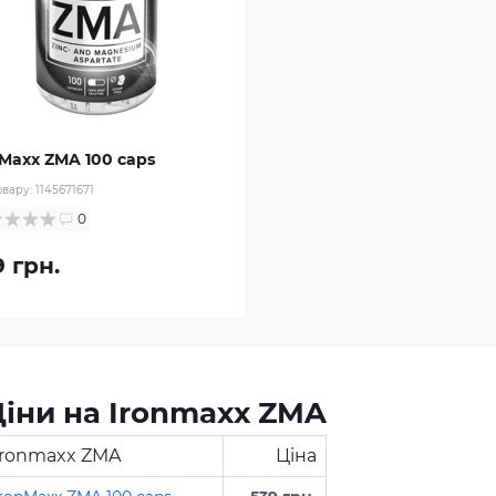
nMaxx ZMA 100 caps
овару:
1145671671
0
9 грн.
іни на Ironmaxx ZMA
Ironmaxx ZMA
Ціна