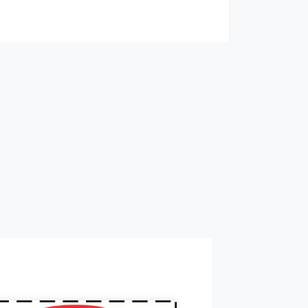
роспалювачі належать до
ртивних харчових добавок,
і сприяють поліпшенню
ультатів тренувань і
омагають позбавлятися від
вого жиру, використовуючи
о в якості додаткового
рела енергії.