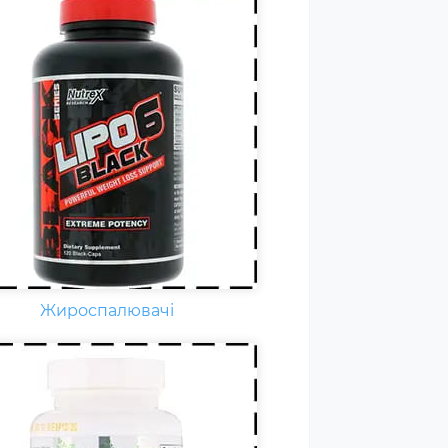
дня кожному спортсмену
бхідні вітаміни групи В,
нітин. вітамін Т, вітаміни С, D,
F. Постійні тренування,
ичні та психологічні
вантаження, змагання
ільшують добову норму
амінів та мінералів у 1,5-2
и.
Жироспалювачі