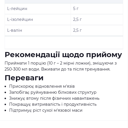
L-лейцин
5 г
L-ізолейцин
2,5 г
L-валін
2,5 г
Рекомендації щодо прийому
Приймати 1 порцію (10 г – 2 мірні ложки), змішуючи з
250-300 мл води. Вживати до та після тренування.
Переваги
Прискорює відновлення м'язів
Запобігає руйнуванню білкових структур
Знижує втому після фізичних навантажень
Покращує витривалість і продуктивність
Підтримує ріст сухої м'язової маси