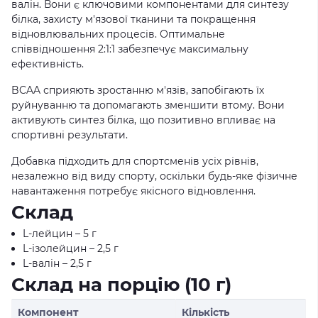
валін. Вони є ключовими компонентами для синтезу
білка, захисту м'язової тканини та покращення
відновлювальних процесів. Оптимальне
співвідношення 2:1:1 забезпечує максимальну
ефективність.
BCAA сприяють зростанню м'язів, запобігають їх
руйнуванню та допомагають зменшити втому. Вони
активують синтез білка, що позитивно впливає на
спортивні результати.
Добавка підходить для спортсменів усіх рівнів,
незалежно від виду спорту, оскільки будь-яке фізичне
навантаження потребує якісного відновлення.
Склад
L-лейцин – 5 г
L-ізолейцин – 2,5 г
L-валін – 2,5 г
Склад на порцію (10 г)
Компонент
Кількість