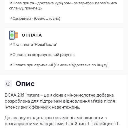
📌Нова пошта – доставка кур'єром – за тарифом перевізника
сплачує покупець
📌Самовивіз - (безкоштовно)
ОПЛАТА
📌Післяплата "НоваПошта"
📌Оплата на розрахунковий рахунок
📌Оплата при отриманні (Самовивіз/доставка по Києву)
Опис
BCAA 2:1:1 Instant – це якісна амінокислотна добавка,
розроблена для підтримки відновлення м'язів після
інтенсивних фізичних навантажень.
До складу входять три незамінні амінокислоти з
розгалуженими ланцюгами: L-лейцин, L-ізолейцин і L-