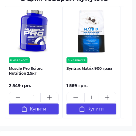
в наяв
Syntr
в наявності
в наявності
Muscle Pro Scitec
Syntrax Matrix 900 грам
Nutrition 2.5кг
2 549 грн.
1 569 грн.
2 899
Купити
Купити