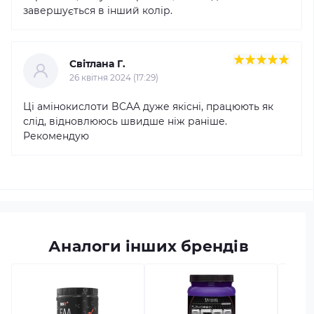
завершується в інший колір.
Світлана Г.
26 квітня 2024 (17:29)
Ці амінокислоти BCAA дуже якісні, працюють як
слід, відновлююсь швидше ніж раніше.
Рекомендую
Аналоги інших брендів
в наяв
MST B