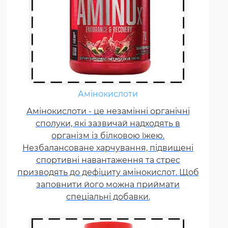
Амінокислоти
Жироспалювачі належать до
Амінокислоти - це незамінні органічні
спортивних харчових добавок,
сполуки, які зазвичай надходять в
які сприяють поліпшенню
результатів тренувань і
організм із білковою їжею.
Незбалансоване харчування, підвищені
допомагають позбавлятися від
спортивні навантаження та стрес
зайвого жиру, використовуючи
призводять до дефіциту амінокислот. Щоб
його в якості додаткового
заповнити його можна приймати
джерела енергії.
спеціальні добавки.