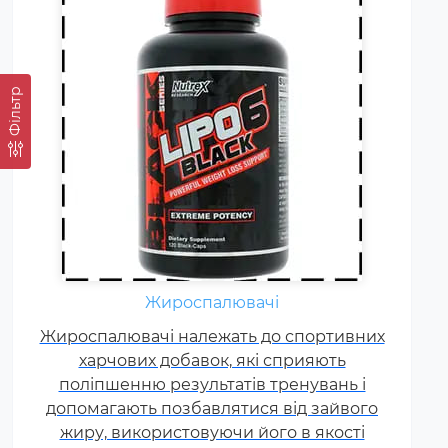
Фільтр
Гейнер (від англ. Gain - приріст,
добавка) - харчова добавка при
спортивному харчуванні.
Містить, головним чином,
Жироспалювачі
вуглеводи (прості або складні,
Жироспалювачі належать до спортивних
від чого залежить ціна товару) і
харчових добавок, які сприяють
білок (як правило концентрат
поліпшенню результатів тренувань і
сироваткового білка, але
допомагають позбавлятися від зайвого
зустрічаються і
жиру, використовуючи його в якості
мультикомпонентні за складом