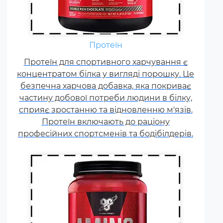
Амінокислоти - це незамінні
органічні сполуки, які зазвичай
надходять в організм із
Протеїн
білковою їжею.
Протеїн для спортивного харчування є
Незбалансоване харчування,
концентратом білка у вигляді порошку. Це
підвищені спортивні
безпечна харчова добавка, яка покриває
навантаження та стрес
частину добової потреби людини в білку,
призводять до дефіциту
сприяє зростанню та відновленню м'язів.
амінокислот. Щоб заповнити
Протеїн включають до раціону
його можна приймати
професійних спортсменів та бодібілдерів.
спеціальні добавки.