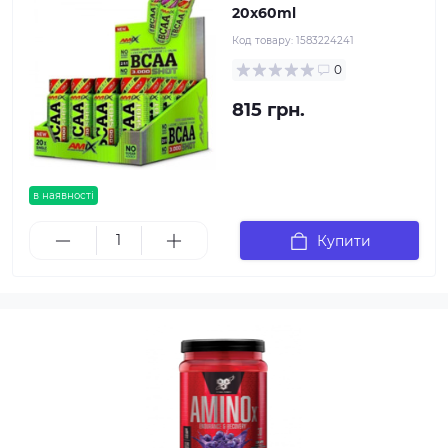
20x60ml
Код товару:
1583224241
0
815 грн.
в наявності
Купити