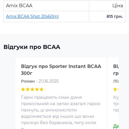
Amix BCAA
Ціна
Amix BCAA Shot 20x60ml
815 грн.
Відгуки про BCAA
Відгук про
Sporter Instant BCAA
Відгу
300г
грам
Роман
-
21.06.2025
Ліза
-
3
Гарні працюють смак диня
Купила
прикольний на запах взагалі гарно
тренера
пахнуть, ці амінокислоти
працюю
Протеїн для спортивного
відрізняється від інших що вони
харчування є концентратом
прозорі без барвників, типу коли
Детал
білка у вигляді порошку. Це
р...