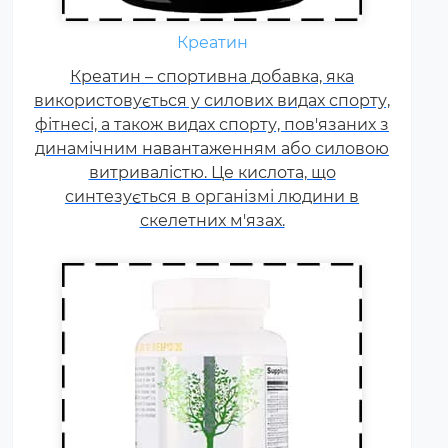
Щодня кожному спортсмену
необхідні вітаміни групи В,
Креатин
карнітин. вітамін Т, вітаміни С, D,
Креатин – спортивна добавка, яка
E, F. Постійні тренування,
використовується у силових видах спорту,
фізичні та психологічні
фітнесі, а також видах спорту, пов'язаних з
навантаження, змагання
динамічним навантаженням або силовою
збільшують добову норму
витривалістю. Це кислота, що
вітамінів та мінералів у 1,5-2
синтезується в організмі людини в
рази.
скелетних м'язах.