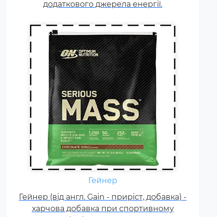
додаткового джерела енергії.
білка гейнери).
Креатин – спортивна добавка,
Гейнер
яка використовується у
Гейнер (від англ. Gain - приріст, добавка) -
силових видах спорту, фітнесі, а
харчова добавка при спортивному
також видах спорту, пов'язаних