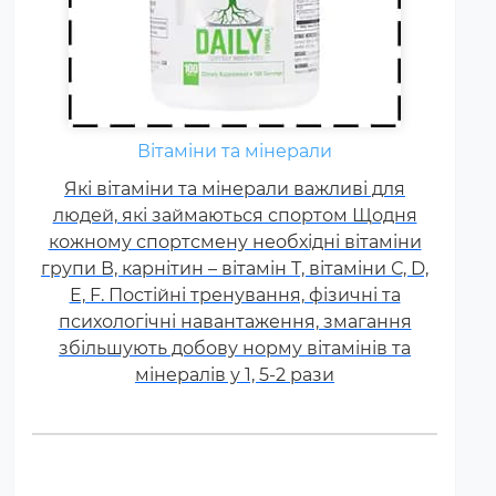
Вітаміни та мінерали
Які вітаміни та мінерали важливі для
людей, які займаються спортом Щодня
кожному спортсмену необхідні вітаміни
групи В, карнітин – вітамін Т, вітаміни С, D,
E, F. Постійні тренування, фізичні та
психологічні навантаження, змагання
збільшують добову норму вітамінів та
мінералів у 1, 5-2 рази