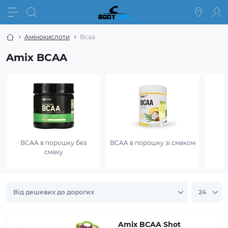
Амінокислоти
Bcaa
Amix BCAA
BCAA в порошку без
BCAA в порошку зі смаком
смаку
Amix BCAA Shot