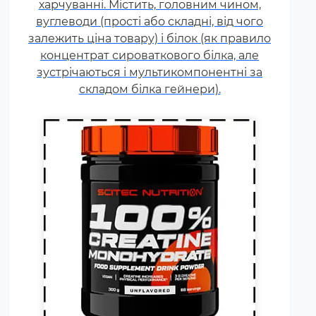
харчуванні. Містить, головним чином,
з динамічним навантаженням
вуглеводи (прості або складні, від чого
або силовою витривалістю. Це
залежить ціна товару) і білок (як правило
кислота, що синтезується в
концентрат сироваткового білка, але
організмі людини в скелетних
зустрічаються і мультикомпонентні за
м'язах.
складом білка гейнери).