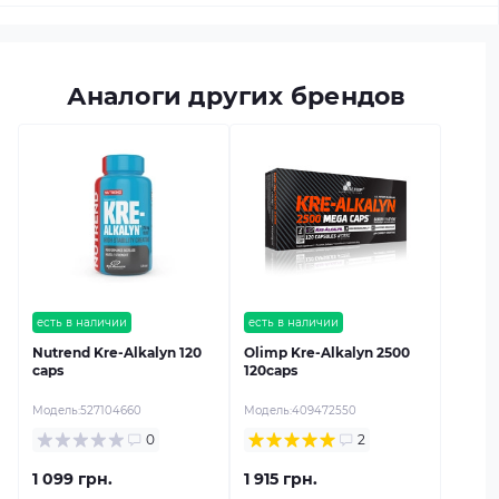
Аналоги других брендов
есть в наличии
есть в наличии
Nutrend Kre-Alkalyn 120
Olimp Kre-Alkalyn 2500
caps
120caps
Модель:
527104660
Модель:
409472550
0
2
1 099 грн.
1 915 грн.