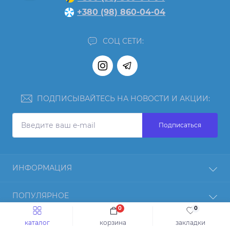
+380 (98) 860-04-04
СОЦ СЕТИ:
ПОДПИСЫВАЙТЕСЬ НА НОВОСТИ И АКЦИИ:
Подписаться
ИНФОРМАЦИЯ
Отзывы
ПОПУЛЯРНОЕ
О нас
0
0
Возврат товара
Протеин
КОНТАКТЫ И АДРЕС
каталог
корзина
закладки
Оплата и доставка
Гейнер