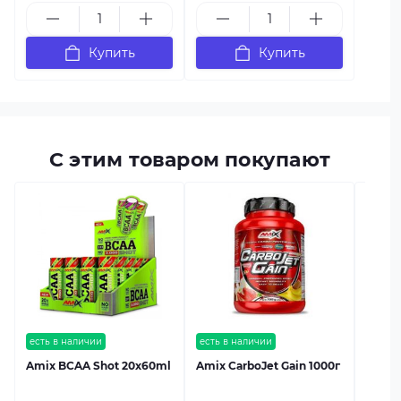
Купить
Купить
С этим товаром покупают
есть в
Amix 
есть в наличии
есть в наличии
Amix BCAA Shot 20x60ml
Amix CarboJet Gain 1000г