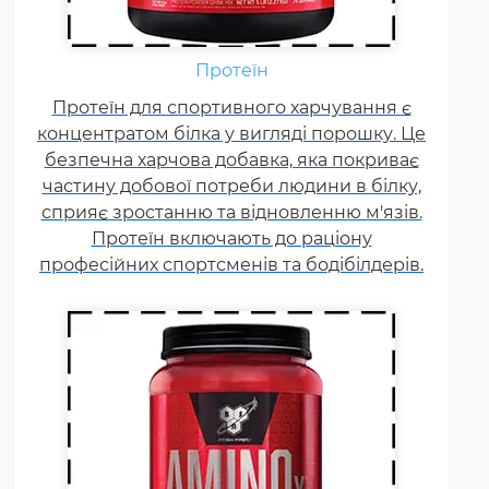
Амінокислоти - це незамінні
органічні сполуки, які зазвичай
надходять в організм із
Протеїн
білковою їжею.
Протеїн для спортивного харчування є
Незбалансоване харчування,
концентратом білка у вигляді порошку. Це
підвищені спортивні
безпечна харчова добавка, яка покриває
навантаження та стрес
частину добової потреби людини в білку,
призводять до дефіциту
сприяє зростанню та відновленню м'язів.
амінокислот. Щоб заповнити
Протеїн включають до раціону
його можна приймати
професійних спортсменів та бодібілдерів.
спеціальні добавки.