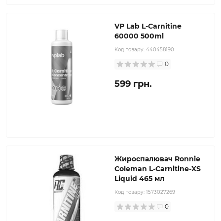
VP Lab L-Carnitine
60000 500ml
Код товару:
440458190
0
599 грн.
Жироспалювач Ronnie
Coleman L-Carnitine-XS
Liquid 465 мл
Код товару:
1573027269
0