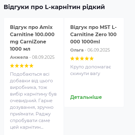
Відгуки про L-карнітин рідкий
Відгук про
Amix
Відгук про
MST L-
В
Carnitine 100.000
Carnitine Zero 100
C
mg CarniZone
000 1000ml
m
1000 мл
1
Ольга
-
06.09.2025
Анжела
-
08.09.2025
А
Круто допомагає
скинути вагу
Подобаються всі
С
добавки від цього
ле
виробника, тож
г
вибір карнітину був
в
Детальніше
очевидний. Гарне
п
дозування, зручно
п
Протеїн для спортивного
приймати. Раджу
харчування є концентратом
Д
спробувати саме
білка у вигляді порошку. Це
цей карнітин...
безпечна харчова добавка, яка