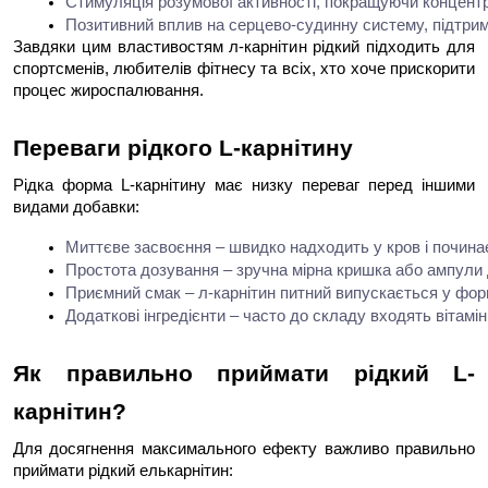
Стимуляція розумової активності, покращуючи концентр
Позитивний вплив на серцево-судинну систему, підтри
Завдяки цим властивостям л-карнітин рідкий підходить для
спортсменів, любителів фітнесу та всіх, хто хоче прискорити
процес жироспалювання.
Переваги рідкого L-карнітину
Рідка форма L-карнітину має низку переваг перед іншими
видами добавки:
Миттєве засвоєння – швидко надходить у кров і почина
Простота дозування – зручна мірна кришка або ампули 
Приємний смак – л-карнітин питний випускається у фор
Додаткові інгредієнти – часто до складу входять вітамін
Як правильно приймати рідкий L-
карнітин?
Для досягнення максимального ефекту важливо правильно
приймати рідкий елькарнітин: