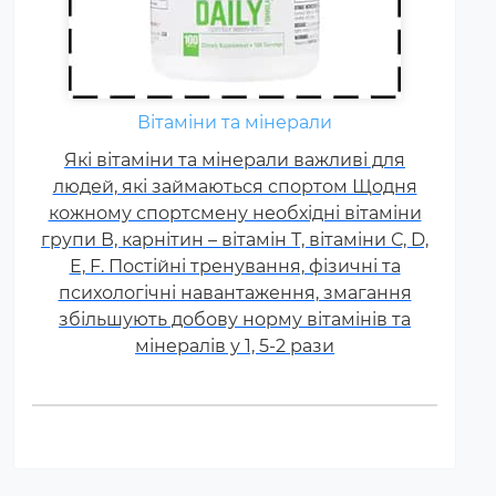
Вітаміни та мінерали
Які вітаміни та мінерали важливі для
людей, які займаються спортом Щодня
кожному спортсмену необхідні вітаміни
групи В, карнітин – вітамін Т, вітаміни С, D,
E, F. Постійні тренування, фізичні та
психологічні навантаження, змагання
збільшують добову норму вітамінів та
мінералів у 1, 5-2 рази