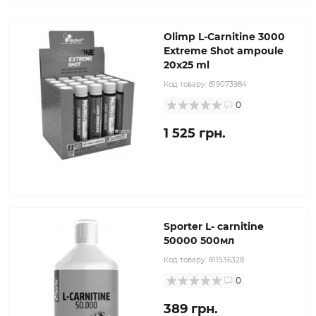
Olimp L-Carnitine 3000
Extreme Shot ampoule
20x25 ml
Код товару:
819073984
0
1 525 грн.
Sporter L- carnitine
50000 500мл
Код товару:
811536328
0
389 грн.