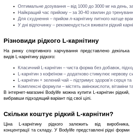
Оптимальне дозування – від 1000 до 3000 мг на день, зал
Найкращий час прийому – за 30-40 хвилин до тренуванн
Для схуднення – прийом л-карнітину питного натще вра
У дні відпочинку – рекомендується вживати рідкий карн
Різновиди рідкого L-карнітину
На ринку спортивного харчування представлено декілька
видів L-карнітину рідкого:
Класичний L-карнітин – чиста форма без добавок, підхо
L-карнітин з кофеїном – додатково стимулює нервову 
L-карнітин + зелений чай – підтримує здоров'я серця т
Комплексні формули – містять амінокислоти, вітаміни т
В інтернет-магазині Bodylife можна купити L-карнітин рідкий,
вибравши підходящий варіант під свої цілі.
Скільки коштує рідкий L-карнітин?
Ціна L-карнітину рідкого залежить від виробника,
концентрації та складу. У Bodylife представлені рідкі форми