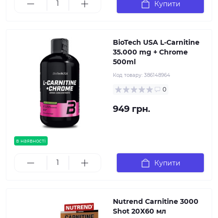
Купити
BioTech USA L-Carnitine
35.000 mg + Chrome
500ml
Код товару:
386148964
0
949 грн.
в наявності
Купити
Nutrend Carnitine 3000
Shot 20Х60 мл