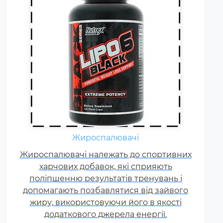
Гейнер (від англ. Gain - приріст,
добавка) - харчова добавка при
спортивному харчуванні.
Містить, головним чином,
Жироспалювачі
вуглеводи (прості або складні,
Жироспалювачі належать до спортивних
від чого залежить ціна товару) і
харчових добавок, які сприяють
білок (як правило концентрат
поліпшенню результатів тренувань і
сироваткового білка, але
допомагають позбавлятися від зайвого
зустрічаються і
жиру, використовуючи його в якості
мультикомпонентні за складом
додаткового джерела енергії.
білка гейнери).