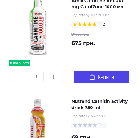
Amix Carnitine 100.000
mg CarniZone 1000 мл
Код товару:
1609769012
2
775 грн.
675 грн.
в наявності
Купити
Nutrend Carnitin activity
drink 750 ml
Код товару:
532449925
0
69 грн.