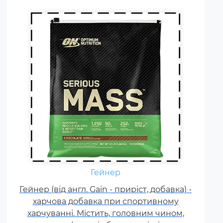
Креатин – спортивна добавка,
Гейнер
яка використовується у
Гейнер (від англ. Gain - приріст, добавка) -
силових видах спорту, фітнесі, а
харчова добавка при спортивному
також видах спорту, пов'язаних
харчуванні. Містить, головним чином,
з динамічним навантаженням