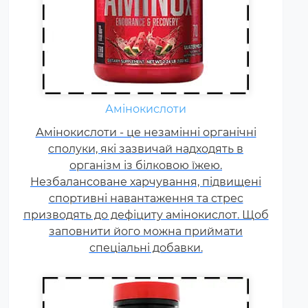
Амінокислоти
Жироспалювачі належать до
Амінокислоти - це незамінні органічні
спортивних харчових добавок,
сполуки, які зазвичай надходять в
які сприяють поліпшенню
результатів тренувань і
організм із білковою їжею.
Незбалансоване харчування, підвищені
допомагають позбавлятися від
спортивні навантаження та стрес
зайвого жиру, використовуючи
призводять до дефіциту амінокислот. Щоб
його в якості додаткового
заповнити його можна приймати
джерела енергії.
спеціальні добавки.