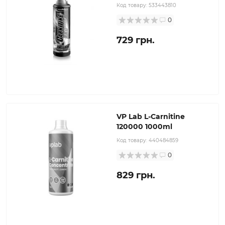
Код товару:
533443810
0
729 грн.
VP Lab L-Carnitine
120000 1000ml
Код товару:
440484859
0
829 грн.