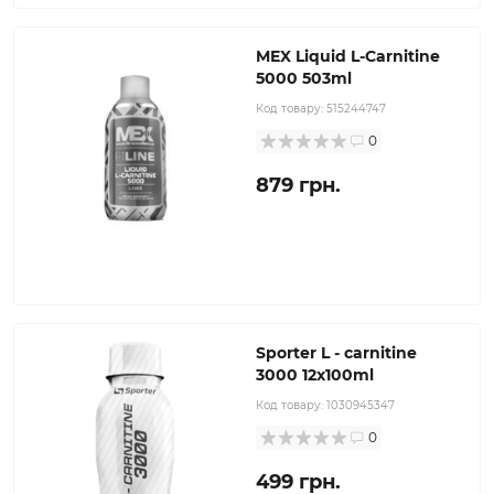
MEX Liquid L-Carnitine
5000 503ml
Код товару:
515244747
0
879 грн.
Sporter L - carnitine
3000 12x100ml
Код товару:
1030945347
0
499 грн.