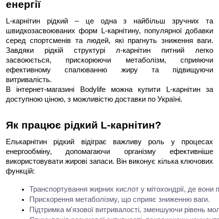
енергії
L-карнітин рідкий – це одна з найбільш зручних та
швидкозасвоюваних форм L-карнітину, популярної добавки
серед спортсменів та людей, які прагнуть зниження ваги.
Завдяки рідкій структурі л-карнітин питний легко
засвоюється, прискорюючи метаболізм, сприяючи
ефективному спалюванню жиру та підвищуючи
витривалість.
В інтернет-магазині Bodylife можна купити L-карнітин за
доступною ціною, з можливістю доставки по Україні.
Як працює рідкий L-карнітин?
Елькарнітин рідкий відіграє важливу роль у процесах
енергообміну, допомагаючи організму ефективніше
використовувати жирові запаси. Він виконує кілька ключових
функцій:
Транспортування жирних кислот у мітохондрії, де вони 
Прискорення метаболізму, що сприяє зниженню ваги.
Підтримка м'язової витривалості, зменшуючи рівень мол