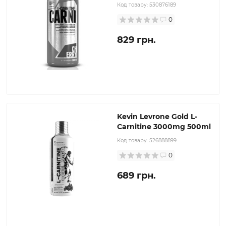
Код товару:
530876189
0
829 грн.
Kevin Levrone Gold L-
Carnitine 3000mg 500ml
Код товару:
526888899
0
689 грн.