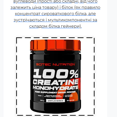
вуглеводи (прості або складні, від чого
або силовою витривалістю. Це
залежить ціна товару) і білок (як правило
кислота, що синтезується в
концентрат сироваткового білка, але
організмі людини в скелетних
зустрічаються і мультикомпонентні за
м'язах.
складом білка гейнери).
Щодня кожному спортсмену