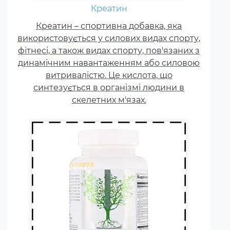
необхідні вітаміни групи В,
Креатин
карнітин. вітамін Т, вітаміни С, D,
Креатин – спортивна добавка, яка
E, F. Постійні тренування,
використовується у силових видах спорту,
фізичні та психологічні
фітнесі, а також видах спорту, пов'язаних з
навантаження, змагання
динамічним навантаженням або силовою
збільшують добову норму
витривалістю. Це кислота, що
вітамінів та мінералів у 1,5-2
синтезується в організмі людини в
рази.
скелетних м'язах.