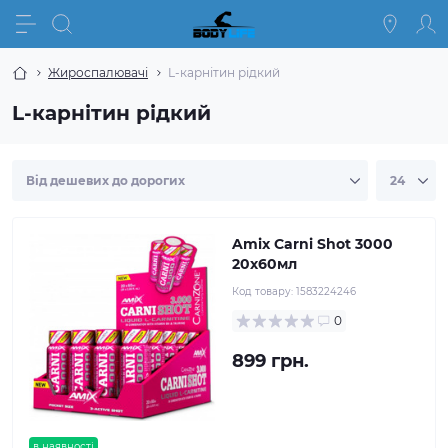
Жироспалювачі
L-карнітин рідкий
L-карнітин рідкий
Amix Carni Shot 3000
20х60мл
Код товару:
1583224246
0
899 грн.
в наявності