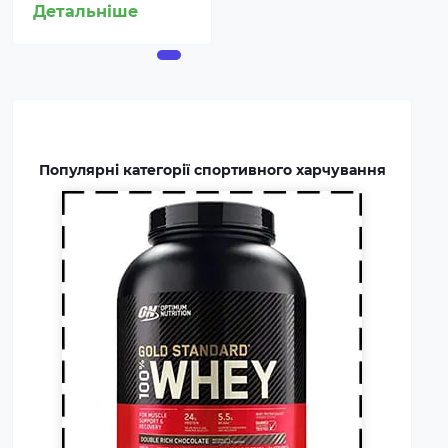
Детальніше
покриває частину добової
потреби людини в білку,
сприяє зростанню та
відновленню м'язів. Протеїн
включають до раціону
професійних спортсменів та
бодібілдерів.
Популярні категорії спортивного харчування