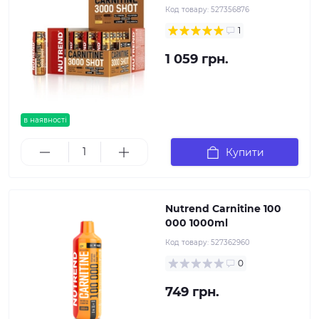
Код товару:
527356876
1
1 059 грн.
в наявності
Купити
Nutrend Carnitine 100
000 1000ml
Код товару:
527362960
0
749 грн.