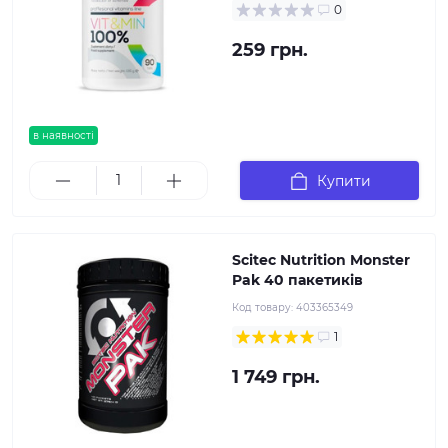
0
259 грн.
в наявності
Купити
Scitec Nutrition Monster
Pak 40 пакетиків
Код товару:
403365349
1
1 749 грн.