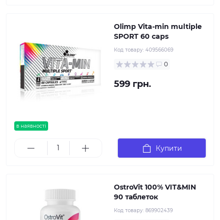
Olimp Vita-min multiple
SPORT 60 caps
Код товару:
409566069
0
599 грн.
в наявності
Купити
OstroVit 100% VIT&MIN
90 таблеток
Код товару:
869902439