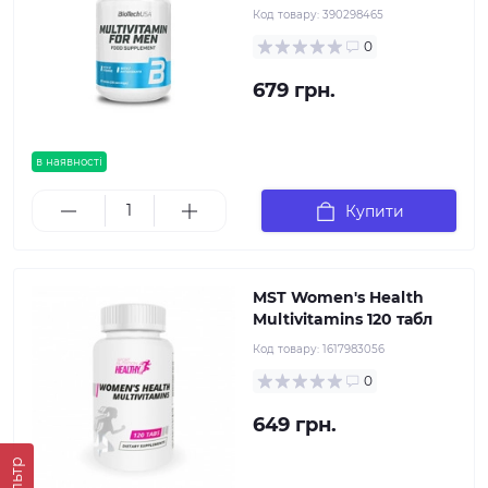
Код товару:
390298465
0
679 грн.
в наявності
Купити
MST Women's Health
Multivitamins 120 табл
Код товару:
1617983056
0
649 грн.
Фільтр