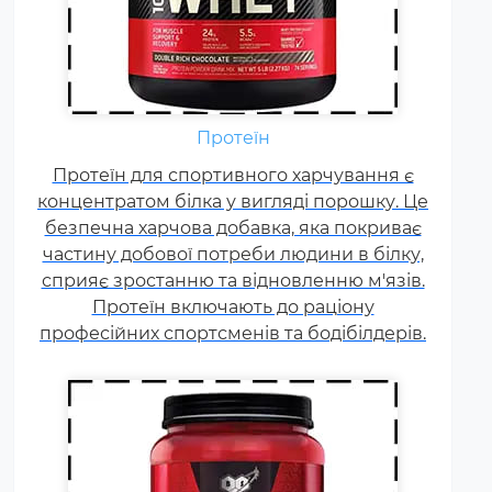
Амінокислоти - це незамінні
органічні сполуки, які зазвичай
надходять в організм із
Протеїн
білковою їжею.
Протеїн для спортивного харчування є
Незбалансоване харчування,
концентратом білка у вигляді порошку. Це
підвищені спортивні
безпечна харчова добавка, яка покриває
навантаження та стрес
частину добової потреби людини в білку,
призводять до дефіциту
сприяє зростанню та відновленню м'язів.
амінокислот. Щоб заповнити
Протеїн включають до раціону
його можна приймати
професійних спортсменів та бодібілдерів.
спеціальні добавки.