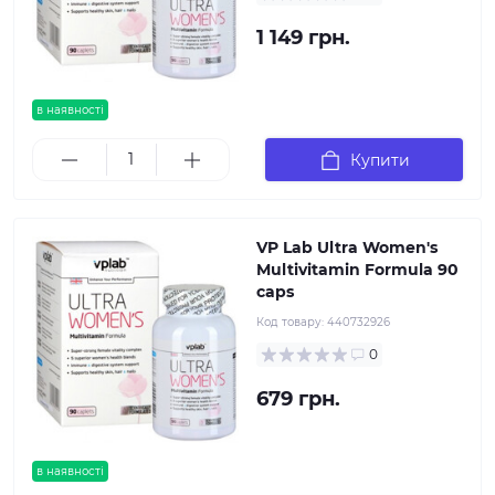
1 149 грн.
в наявності
Купити
VP Lab Ultra Women's
Multivitamin Formula 90
caps
Код товару:
440732926
0
679 грн.
в наявності