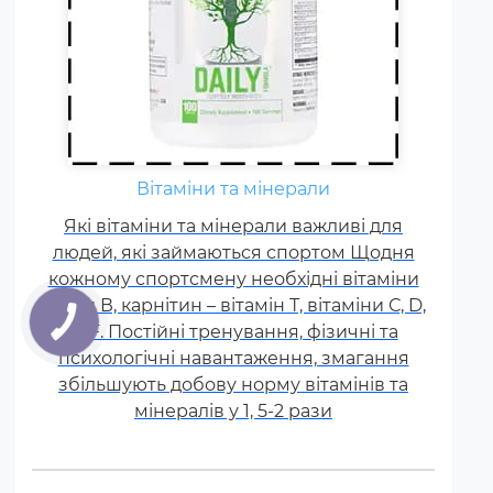
Вітаміни та мінерали
Які вітаміни та мінерали важливі для
людей, які займаються спортом Щодня
кожному спортсмену необхідні вітаміни
групи В, карнітин – вітамін Т, вітаміни С, D,
E, F. Постійні тренування, фізичні та
психологічні навантаження, змагання
збільшують добову норму вітамінів та
мінералів у 1, 5-2 рази