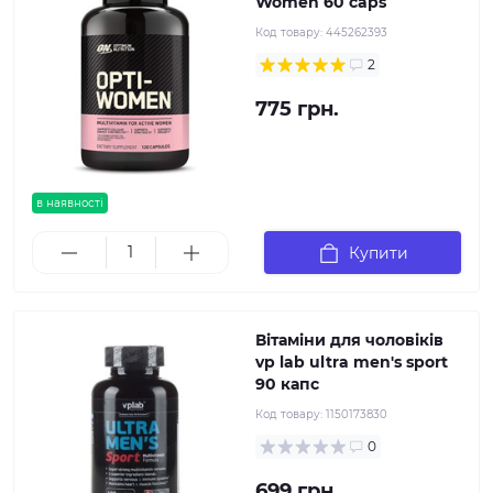
Women 60 caps
Код товару:
445262393
2
775 грн.
в наявності
Купити
Вітаміни для чоловіків
vp lab ultra men's sport
90 капс
Код товару:
1150173830
0
699 грн.