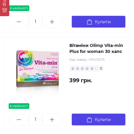
в наявності
Купити
Вітаміни Olimp Vita-min
Plus for woman 30 капс
Код товару:
410410275
0
399 грн.
в наявності
Купити