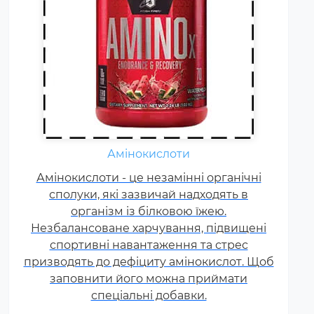
Амінокислоти
Жироспалювачі належать до
Амінокислоти - це незамінні органічні
спортивних харчових добавок,
сполуки, які зазвичай надходять в
які сприяють поліпшенню
результатів тренувань і
організм із білковою їжею.
Незбалансоване харчування, підвищені
допомагають позбавлятися від
спортивні навантаження та стрес
зайвого жиру, використовуючи
призводять до дефіциту амінокислот. Щоб
його в якості додаткового
заповнити його можна приймати
джерела енергії.
спеціальні добавки.