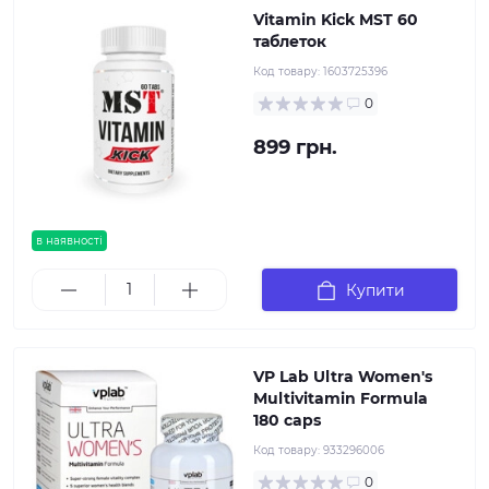
Vitamin Kick MST 60
таблеток
Код товару:
1603725396
0
899 грн.
в наявності
Купити
VP Lab Ultra Women's
Multivitamin Formula
180 caps
Код товару:
933296006
0