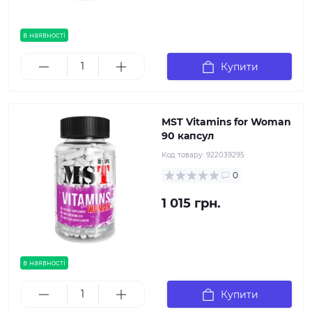
в наявності
Купити
MST Vitamins for Woman
90 капсул
Код товару:
922039295
0
1 015 грн.
в наявності
Купити