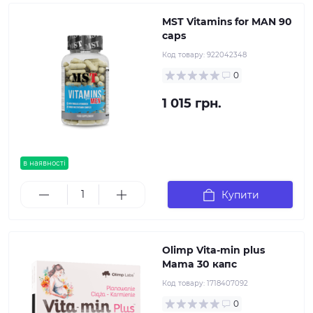
MST Vitamins for MAN 90
caps
Код товару:
922042348
0
1 015 грн.
в наявності
Купити
Olimp Vita-min plus
Mama 30 капс
Код товару:
1718407092
0