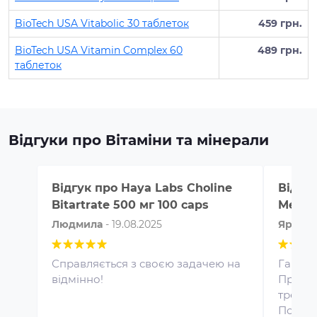
BioTech USA Vitabolic 30 таблеток
459 грн.
BioTech USA Vitamin Complex 60
489 грн.
таблеток
Відгуки про Вітаміни та мінерали
Відгук про
Haya Labs Choline
Відгу
Bitartrate 500 мг 100 caps
Men 12
Людмила
-
19.08.2025
Яросла
Справляється з своєю задачею на
Гарні 
відмінно!
Прийма
тренува
Протеїн для спортивного
Покращ