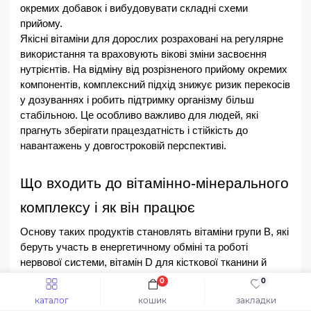
окремих добавок і вибудовувати складні схеми 
прийому.
Якісні вітаміни для дорослих розраховані на регулярне 
використання та враховують вікові зміни засвоєння 
нутрієнтів. На відміну від розрізненого прийому окремих 
компонентів, комплексний підхід знижує ризик перекосів 
у дозуваннях і робить підтримку організму більш 
стабільною. Це особливо важливо для людей, які 
прагнуть зберігати працездатність і стійкість до 
навантажень у довгостроковій перспективі.
Що входить до вітамінно-мінерального 
комплексу і як він працює
Основу таких продуктів становлять вітаміни групи B, які 
беруть участь в енергетичному обміні та роботі 
нервової системи, вітамін D для кісткової тканини й 
імунітету, а також антиоксиданти C і E, що захищають 
0
0
клітини від окиснювального стресу. Доповнення 
каталог
кошик
закладки
мінералами й мікроелементами — магнієм, цинком, 