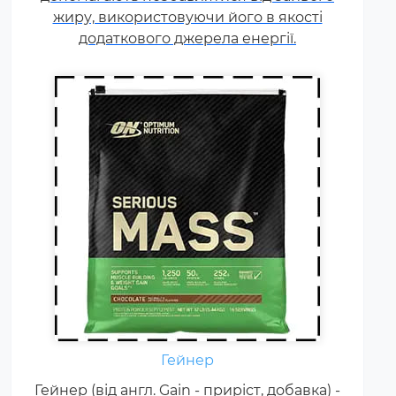
зустрічаються і
жиру, використовуючи його в якості
мультикомпонентні за складом
додаткового джерела енергії.
білка гейнери).
Креатин – спортивна добавка,
Гейнер
яка використовується у
Гейнер (від англ. Gain - приріст, добавка) -