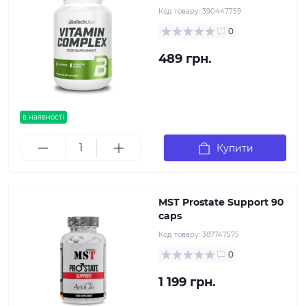
Код товару:
390447759
0
489 грн.
в наявності
Купити
MST Prostate Support 90
caps
Код товару:
387747575
0
1 199 грн.