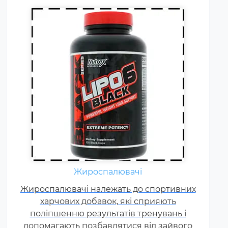
Гейнер (від англ. Gain - приріст,
добавка) - харчова добавка при
спортивному харчуванні.
Містить, головним чином,
Жироспалювачі
вуглеводи (прості або складні,
Жироспалювачі належать до спортивних
від чого залежить ціна товару) і
харчових добавок, які сприяють
білок (як правило концентрат
поліпшенню результатів тренувань і
сироваткового білка, але
допомагають позбавлятися від зайвого