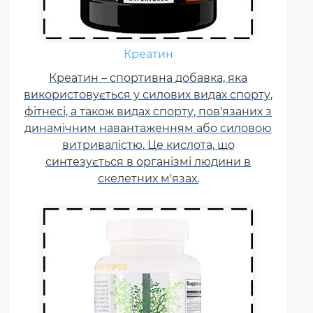
Щодня кожному спортсмену
необхідні вітаміни групи В,
Креатин
карнітин. вітамін Т, вітаміни С, D,
Креатин – спортивна добавка, яка
E, F. Постійні тренування,
використовується у силових видах спорту,
фізичні та психологічні
фітнесі, а також видах спорту, пов'язаних з
навантаження, змагання
динамічним навантаженням або силовою
збільшують добову норму
витривалістю. Це кислота, що
вітамінів та мінералів у 1,5-2
синтезується в організмі людини в
рази.
скелетних м'язах.