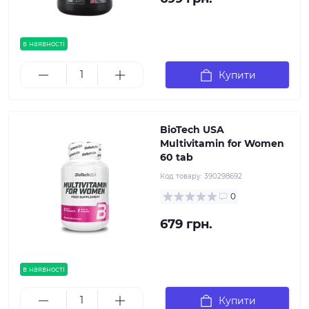
в наявності
Купити
BioTech USA
Multivitamin for Women
60 tab
Код товару:
390298692
0
679 грн.
в наявності
Купити