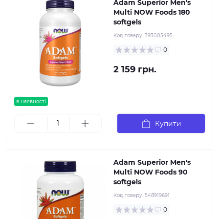
Adam Superior Men's
Multi NOW Foods 180
softgels
Код товару:
393005495
0
2 159 грн.
в наявності
Купити
Adam Superior Men's
Multi NOW Foods 90
softgels
Код товару:
548919691
0