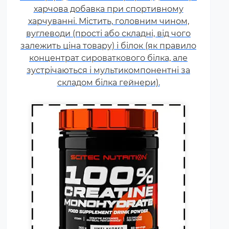
силових видах спорту, фітнесі, а
харчова добавка при спортивному
також видах спорту, пов'язаних
харчуванні. Містить, головним чином,
з динамічним навантаженням
вуглеводи (прості або складні, від чого
або силовою витривалістю. Це
залежить ціна товару) і білок (як правило
кислота, що синтезується в
концентрат сироваткового білка, але
організмі людини в скелетних
зустрічаються і мультикомпонентні за
м'язах.
складом білка гейнери).