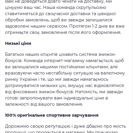
Вам не доведеться довго чекати на доставку, ми
цінуємо ваш час. Наша команда скрупульозно
ставитиметься до своєчасної доставки та швидкої
обробки замовлень, щоб ви завжди залишалися
задоволені нашим сервісом. Протягом 1-2 днів ви вже
отримаєте своє замовлення після його оформлення.
Низькі ціни
Багатьох наших клієнтів цікавить система знижок-
бонусів. Команда інтернет-магазину намагається, щоб
ви залишалися нашими постійними клієнтами, але
враховуючи часто нестабільну ситуацію на валютному
ринку України і те, що ми завжди намагаємось
дотримуватися низьких цін, змушує нас відмовлятися
від фіксованих знижок-бонусів. Натомість, ми завжди
готові запропонувати вам індивідуальні ціни в
залежності від вашого замовлення.
100% оригінальне спортивне харчування
Дорожимо своєю репутацією і дуже дбаємо про якість
продукції, що продається в магазині. Ми працюємо