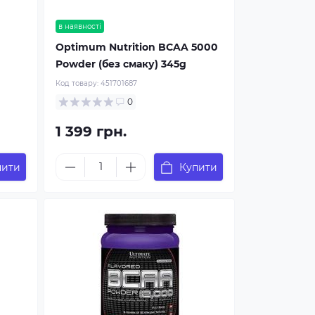
в наявності
Optimum Nutrition BCAA 5000
Powder (без смаку) 345g
Код товару:
451701687
0
1 399 грн.
пити
Купити