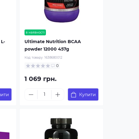
в наявності
 L-
Ultimate Nutrition BCAA
powder 12000 457g
Код товару:
1638680012
0
1 069 грн.
пити
Купити