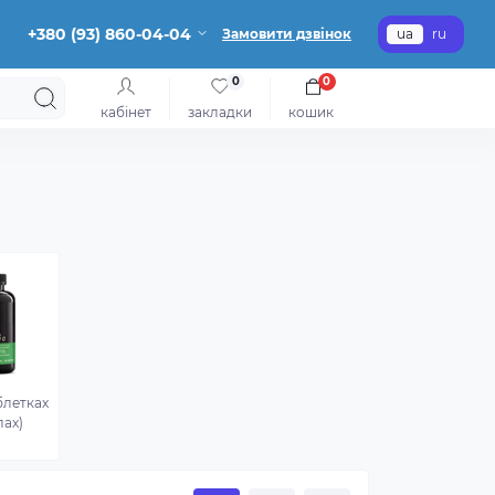
+380 (93) 860-04-04
Замовити дзвінок
ua
ru
0
0
кабінет
закладки
кошик
блетках
лах)