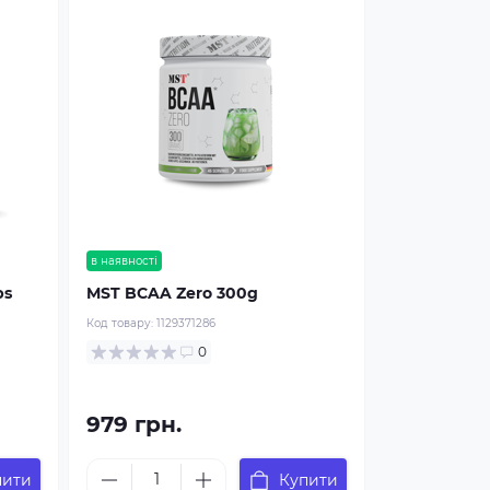
в наявності
ps
MST BCAA Zero 300g
Код товару:
1129371286
0
979 грн.
пити
Купити