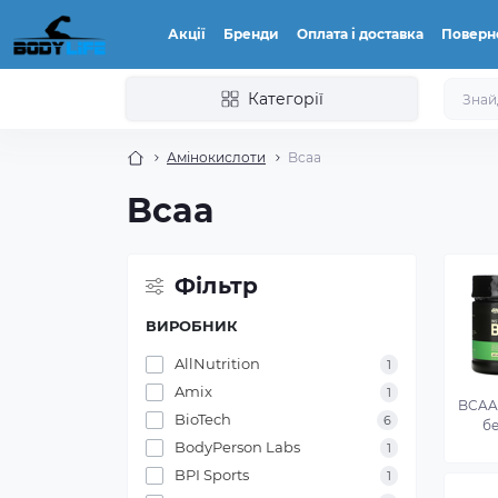
Акції
Бренди
Оплата і доставка
Поверн
Категорії
Амінокислоти
Bcaa
Bcaa
Фільтр
ВИРОБНИК
AllNutrition
1
Amix
1
BCAA
BioTech
6
бе
BodyPerson Labs
1
BPI Sports
1