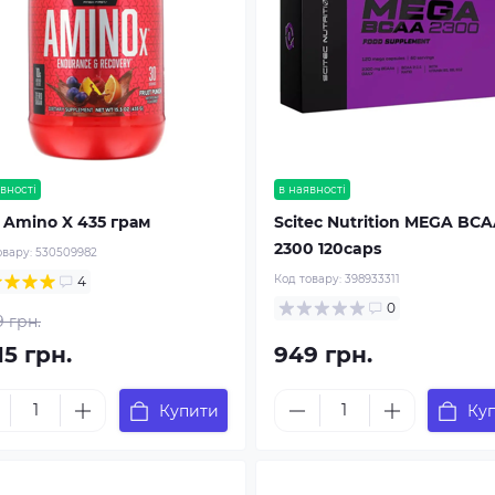
вності
в наявності
 Amino X 435 грам
Scitec Nutrition MEGA BC
2300 120caps
овару:
530509982
Код товару:
398933311
4
0
9 грн.
15 грн.
949 грн.
Купити
Ку