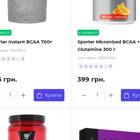
вності
в наявності
ter Instant BCAA 700г
Sporter Micronized BCAA +
Glutamine 300 г
овару:
534198122
Код товару:
1658543654
2
0
5 грн.
399 грн.
Купити
Ку