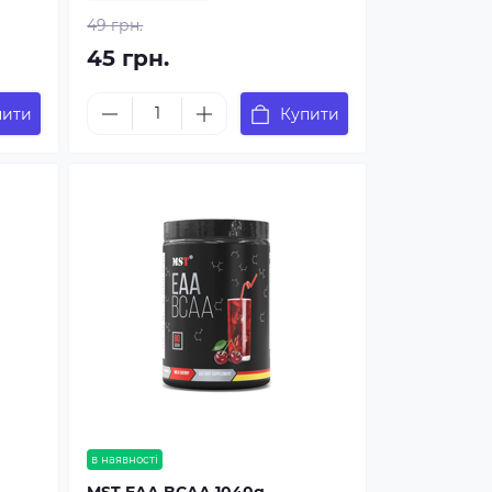
49 грн.
45 грн.
пити
Купити
в наявності