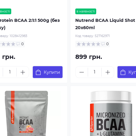
вності
в наявності
otein BCAA 2:1:1 500g (без
Nutrend BCAA Liquid Shot
ку)
20x60ml
овару:
1028412983
Код товару:
527162971
0
0
 грн.
899 грн.
Купити
Ку