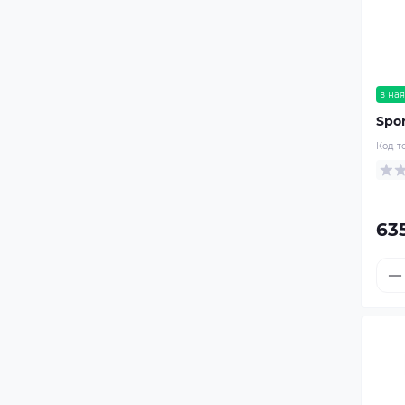
в ная
Spor
Код т
63