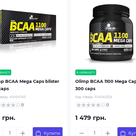
вності
в наявності
mp BCAA Mega Caps blister
Olimp BCAA 1100 Mega Ca
caps
300 caps
овару:
414041145
Код товару:
414040324
0
0
 грн.
1 479 грн.
Купити
Ку