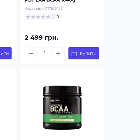
MST EAA BCAA 1040g
Код товару:
1717938435
0
2 499 грн.
пити
Купити