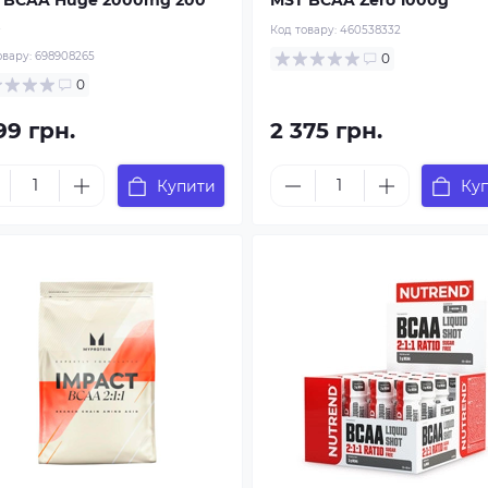
 BCAA Huge 2000mg 200
MST BCAA Zero 1000g
Код товару:
460538332
овару:
698908265
0
0
99 грн.
2 375 грн.
Купити
Ку