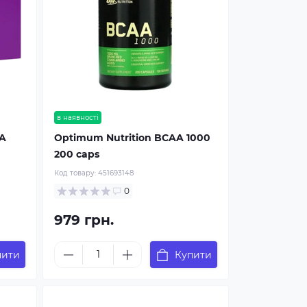
в наявності
AA
Optimum Nutrition BCAA 1000
200 caps
Код товару:
451693148
0
979 грн.
пити
Купити