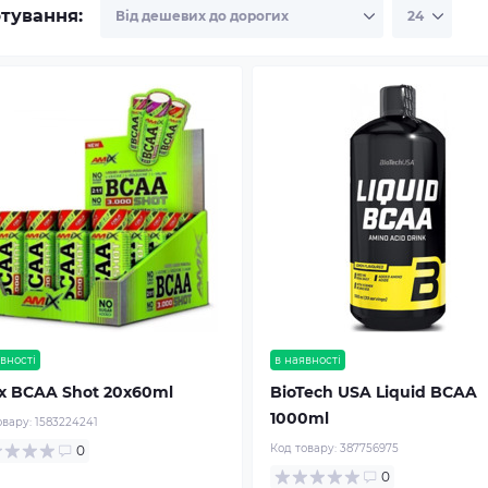
тування:
вності
в наявності
x BCAA Shot 20x60ml
BioTech USA Liquid BCAA
1000ml
овару:
1583224241
Код товару:
387756975
0
0