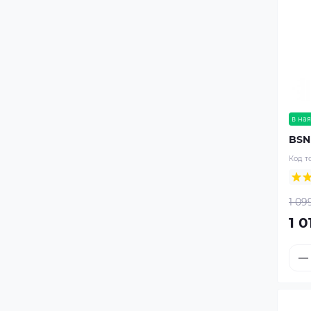
в ная
BSN
Код т
1 09
1 0