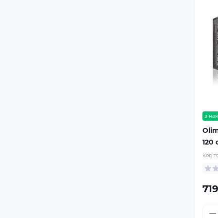
в ная
Oli
120 
Код т
719