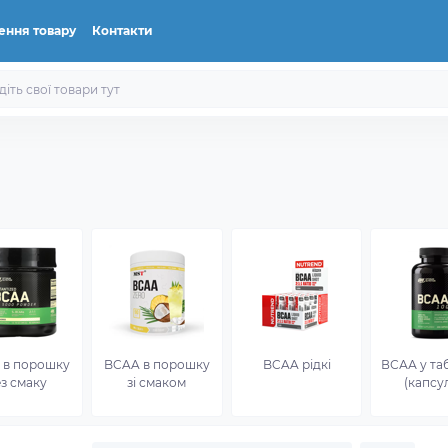
ення товару
Контакти
 в порошку
BCAA в порошку
BCAA рідкі
ВСАА у та
з смаку
зі смаком
(капсу