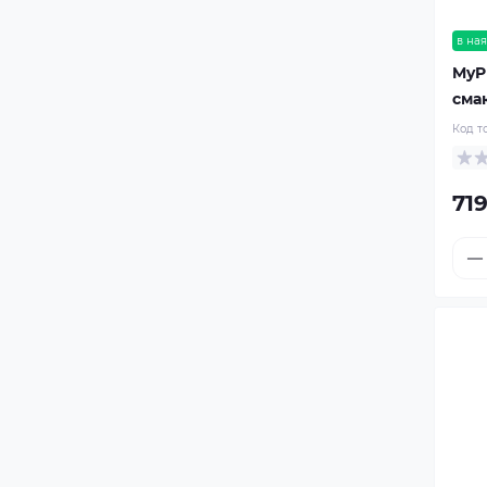
в ная
MyPr
сма
Код т
719