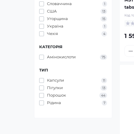
MST
Словаччина
1
tabs
США
13
Код т
Угорщина
15
Україна
1
Чехія
4
1 5
КАТЕГОРІЯ
Амінокислоти
75
ТИП
Капсули
11
Пігулки
13
Порошок
44
Рідина
7