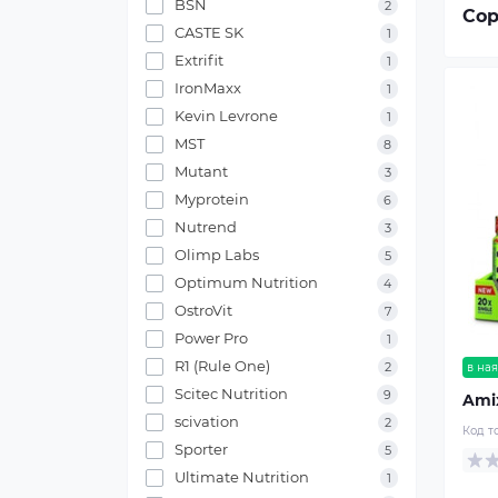
BSN
2
Сор
CASTE SK
1
Extrifit
1
IronMaxx
1
Kevin Levrone
1
MST
8
Mutant
3
Myprotein
6
Nutrend
3
Olimp Labs
5
Optimum Nutrition
4
OstroVit
7
Power Pro
1
R1 (Rule One)
2
в ная
Scitec Nutrition
9
Ami
scivation
2
Код т
Sporter
5
Ultimate Nutrition
1