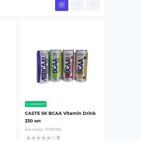
в наявності
CASTE SK BCAA Vitamin Drink
330 мл
Код товару:
971874936
0