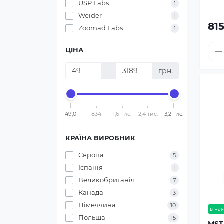
USP Labs
1
Weider
1
815
Zoomad Labs
1
ЦІНА
-
грн.
49,0
834
1,6 тис.
2,4 тис.
3,2 тис.
КРАЇНА ВИРОБНИК
Європа
5
Іспанія
1
Великобританія
7
Канада
3
Німеччина
10
в ная
Польща
15