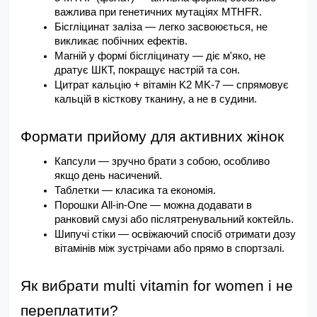
важлива при генетичних мутаціях MTHFR.
Бісгліцинат заліза — легко засвоюється, не 
викликає побічних ефектів.
Магній у формі бісгліцинату — діє м'яко, не 
дратує ШКТ, покращує настрій та сон.
Цитрат кальцію + вітамін K2 MK-7 — спрямовує 
кальцій в кісткову тканину, а не в судини.
Формати прийому для активних жінок
Капсули — зручно брати з собою, особливо 
якщо день насичений.
Таблетки — класика та економія.
Порошки All-in-One — можна додавати в 
ранковий смузі або післятренувальний коктейль.
Шипучі стіки — освіжаючий спосіб отримати дозу 
вітамінів між зустрічами або прямо в спортзалі.
Як вибрати multi vitamin for women і не 
переплатити?