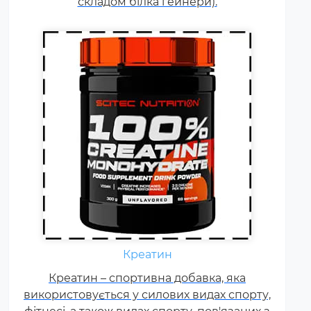
складом білка гейнери).
Щодня кожному спортсмену
необхідні вітаміни групи В,
Креатин
карнітин. вітамін Т, вітаміни С, D,
Креатин – спортивна добавка, яка
E, F. Постійні тренування,
використовується у силових видах спорту,
фізичні та психологічні