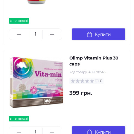
в наявності
Купити
Olimp Vitamin Plus 30
caps
Код товару:
409570565
0
399 грн.
в наявності
Купити