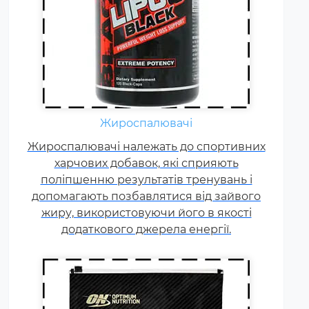
Гейнер (від англ. Gain - приріст,
добавка) - харчова добавка при
спортивному харчуванні.
Містить, головним чином,
Жироспалювачі
вуглеводи (прості або складні,
Жироспалювачі належать до спортивних
від чого залежить ціна товару) і
харчових добавок, які сприяють
білок (як правило концентрат
поліпшенню результатів тренувань і
сироваткового білка, але
допомагають позбавлятися від зайвого
зустрічаються і
жиру, використовуючи його в якості
мультикомпонентні за складом
додаткового джерела енергії.
білка гейнери).