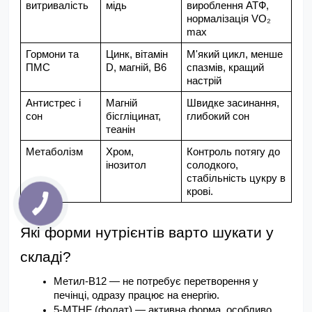
витривалість
мідь
вироблення АТФ, 
нормалізація VO₂ 
max
Гормони та 
Цинк, вітамін 
М'який цикл, менше 
ПМС
D, магній, B6
спазмів, кращий 
настрій
Антистрес і 
Магній 
Швидке засинання, 
сон
бісгліцинат, 
глибокий сон
теанін
Метаболізм
Хром, 
Контроль потягу до 
інозитол
солодкого, 
стабільність цукру в 
крові.
Які форми нутрієнтів варто шукати у 
складі?
Метил-B12 — не потребує перетворення у 
печінці, одразу працює на енергію.
5-MTHF (фолат) — активна форма, особливо 