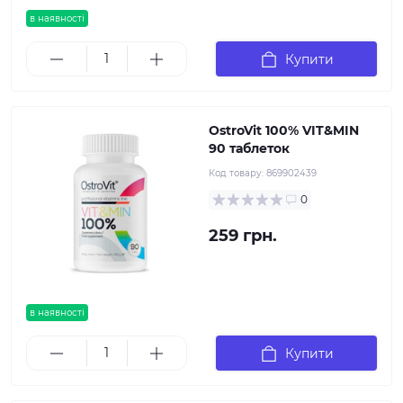
в наявності
Купити
OstroVit 100% VIT&MIN
90 таблеток
Код товару:
869902439
0
259 грн.
в наявності
Купити