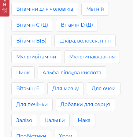
Вітаміни для чоловіків
Магній
Вітамін C (Ц)
Вітамін D (Д)
Вітамін B(Б)
Шкіра, волосся, нігті
Мультивітаміни
Мультипакування
Цинк
Альфа-ліпоєва кислота
Вітамін Е
Для мозку
Для очей
Для печінки
Добавки для серця
Залізо
Кальцій
Макa
Пробіотики
Хром