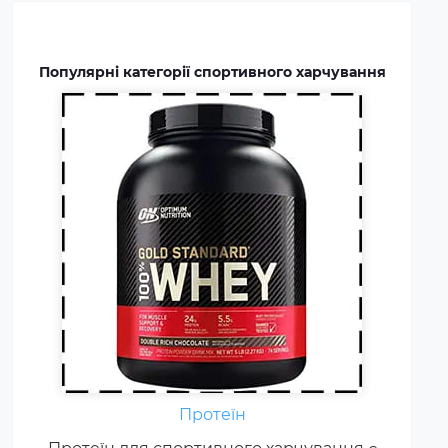
включають до раціону
професійних спортсменів та
бодібілдерів.
Популярні категорії спортивного харчування
Амінокислоти - це незамінні
органічні сполуки, які зазвичай
надходять в організм із
Протеїн
білковою їжею.