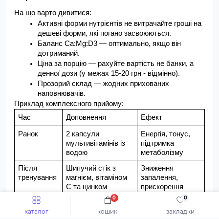
На що варто дивитися:
Активні форми нутрієнтів не витрачайте гроші на 
дешеві форми, які погано засвоюються.
Баланс Ca:Mg:D3 — оптимально, якщо він 
дотриманий.
Ціна за порцію — рахуйте вартість не банки, а 
денної дози (у межах 15-20 грн - відмінно).
Прозорий склад — жодних прихованих 
наповнювачів.
Приклад комплексного прийому:
Час
Доповнення
Ефект
Ранок
2 капсули 
Енергія, тонус, 
мультивітамінів із 
підтримка 
водою
метаболізму
Після 
Шипучий стік з 
Зниження 
тренування
магнієм, вітаміном 
запалення, 
C та цинком
прискорення 
відновлення
0
0
Вечір
каталог
Таблетка з 
кошик
Міцні кістки, 
закладки