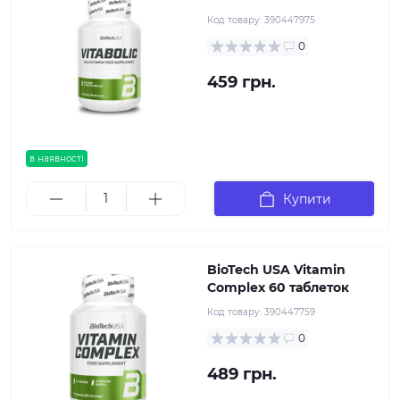
Код товару:
390447975
0
459 грн.
в наявності
Купити
BioTech USA Vitamin
Complex 60 таблеток
Код товару:
390447759
0
489 грн.