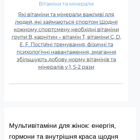
Вітаміни та мінерали
Які вітаміни та мінерали важливі для
людей, які займаються спортом Щодня
кожному спортсмену необхідні вітаміни
групи В, карнітин – вітамін Т, вітаміни С, D,
E, F. Постійні тренування, фізичні та
психологічні навантаження, змагання
збільшують добову норму вітамінів та
мінералів у 1, 5-2 рази
Мультивітаміни для жінок: енергія, 
гормони та внутрішня краса щодня