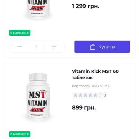
1 299 грн.
в наявності
Купити
Vitamin Kick MST 60
таблеток
Код товару:
1603725396
0
899 грн.
в наявності