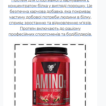
Протеїн для спортивного харчування є
Незбалансоване харчування,
концентратом білка у вигляді порошку. Це
підвищені спортивні
безпечна харчова добавка, яка покриває
навантаження та стрес
частину добової потреби людини в білку,
призводять до дефіциту
сприяє зростанню та відновленню м'язів.
амінокислот. Щоб заповнити
Протеїн включають до раціону
його можна приймати
професійних спортсменів та бодібілдерів.
спеціальні добавки.