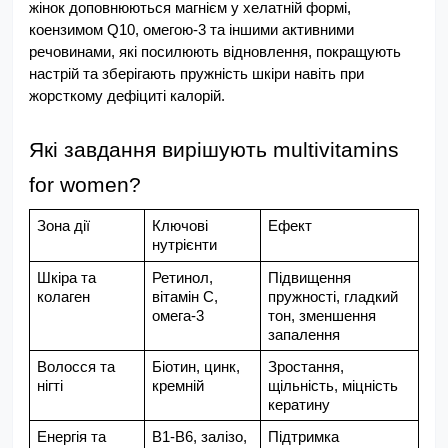
жінок доповнюються магнієм у хелатній формі, 
коензимом Q10, омегою-3 та іншими активними 
речовинами, які посилюють відновлення, покращують 
настрій та зберігають пружність шкіри навіть при 
жорсткому дефіциті калорій.
Які завдання вирішують multivitamins 
for women?
Зона дії
Ключові 
Ефект
нутрієнти
Шкіра та 
Ретинол, 
Підвищення 
колаген
вітамін C, 
пружності, гладкий 
омега-3
тон, зменшення 
запалення
Волосся та 
Біотин, цинк, 
Зростання, 
нігті
кремній
щільність, міцність 
кератину
Енергія та 
В1-В6, залізо, 
Підтримка 