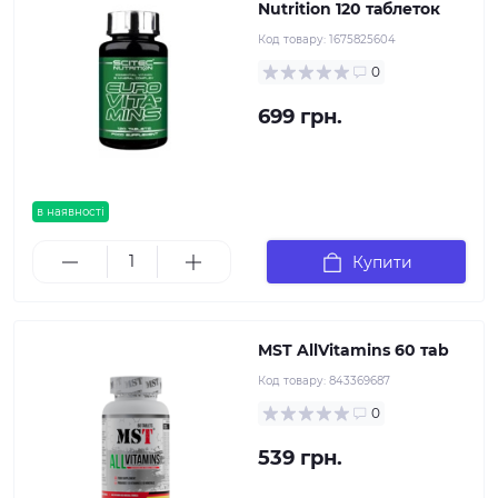
Nutrition 120 таблеток
Код товару:
1675825604
0
699 грн.
в наявності
Купити
MST AllVitamins 60 тab
Код товару:
843369687
0
539 грн.