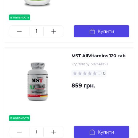
в наявності
Купити
MST AllVitamins 120 тab
Код товару:
592341958
0
859 грн.
в наявності
Купити