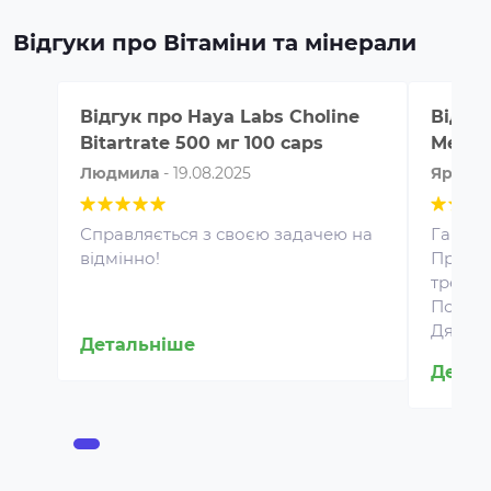
Відгуки про Вітаміни та мінерали
Відгук про
Haya Labs Choline
Відгу
Bitartrate 500 мг 100 caps
Men 12
Людмила
-
19.08.2025
Яросла
Справляється з своєю задачею на
Гарні 
відмінно!
Прийма
тренува
Протеїн для спортивного
Покращ
харчування є концентратом
Дякую 
Детальніше
білка у вигляді порошку. Це
Детал
безпечна харчова добавка, яка
покриває частину добової
потреби людини в білку,
сприяє зростанню та
відновленню м'язів. Протеїн