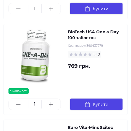
Купити
BioTech USA One a Day
100 таблеток
Код товару:
390437279
0
769 грн.
в наявності
Купити
Euro Vita-Mins Scitec