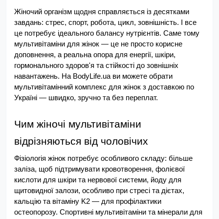
Жіночий організм щодня справляється із десятками 
завдань: стрес, спорт, робота, цикл, зовнішність. І все 
це потребує ідеального балансу нутрієнтів. Саме тому 
мультивітаміни для жінок — це не просто корисне 
доповнення, а реальна опора для енергії, шкіри, 
гормонального здоров'я та стійкості до зовнішніх 
навантажень. На BodyLife.ua ви можете обрати 
мультивітамінний комплекс для жінок з доставкою по 
Україні — швидко, зручно та без переплат.
Чим жіночі мультивітаміни 
відрізняються від чоловічих
Фізіологія жінок потребує особливого складу: більше 
заліза, щоб підтримувати кровотворення, фолієвої 
кислоти для шкіри та нервової системи, йоду для 
щитовидної залози, особливо при стресі та дієтах, 
кальцію та вітаміну K2 — для профілактики 
остеопорозу. Спортивні мультивітаміни та мінерали для 