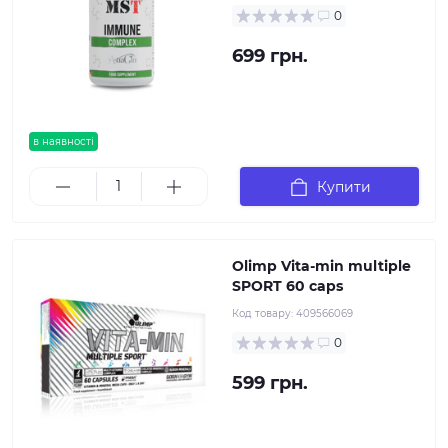
0
699 грн.
в наявності
Купити
Olimp Vita-min multiple
SPORT 60 caps
Код товару:
409566069
0
599 грн.