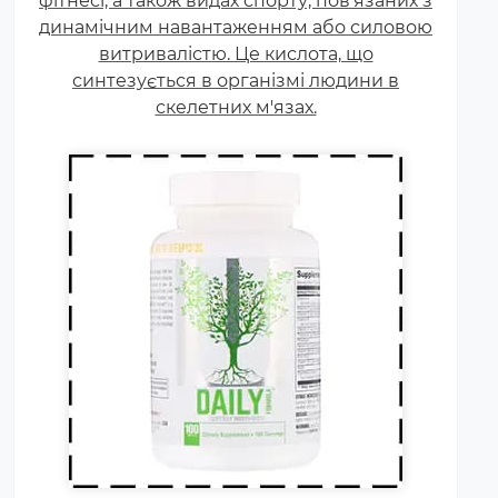
фітнесі, а також видах спорту, пов'язаних з
навантаження, змагання
динамічним навантаженням або силовою
збільшують добову норму
витривалістю. Це кислота, що
вітамінів та мінералів у 1,5-2
синтезується в організмі людини в
рази.
скелетних м'язах.