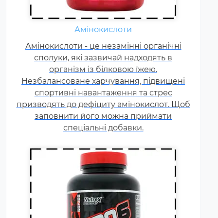
Амінокислоти
Жироспалювачі належать до
Амінокислоти - це незамінні органічні
спортивних харчових добавок,
сполуки, які зазвичай надходять в
які сприяють поліпшенню
результатів тренувань і
організм із білковою їжею.
Незбалансоване харчування, підвищені
допомагають позбавлятися від
спортивні навантаження та стрес
зайвого жиру, використовуючи
призводять до дефіциту амінокислот. Щоб
його в якості додаткового
заповнити його можна приймати
джерела енергії.
спеціальні добавки.