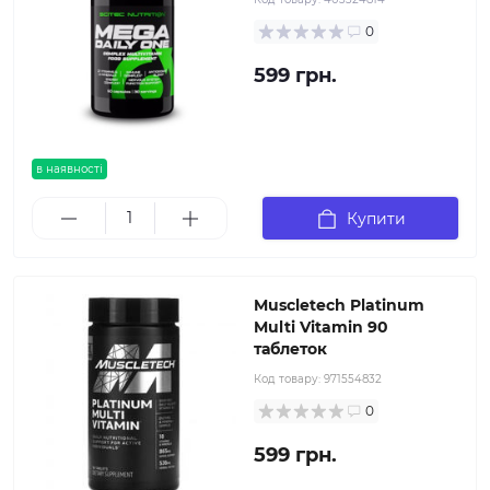
0
599 грн.
в наявності
Купити
Muscletech Platinum
Multi Vitamin 90
таблеток
Код товару:
971554832
0
599 грн.