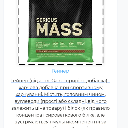
Креатин – спортивна добавка,
Гейнер
яка використовується у
Гейнер (від англ. Gain - приріст, добавка) -
силових видах спорту, фітнесі, а
харчова добавка при спортивному
також видах спорту, пов'язаних
харчуванні. Містить, головним чином,
з динамічним навантаженням
вуглеводи (прості або складні, від чого
або силовою витривалістю. Це
залежить ціна товару) і білок (як правило
кислота, що синтезується в
концентрат сироваткового білка, але
організмі людини в скелетних
зустрічаються і мультикомпонентні за
м'язах.