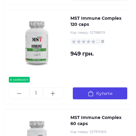
MST Immune Complex
120 caps
Код товару:
527886119
0
949 грн.
в наявності
Купити
MST Immune Complex
60 caps
Код товару:
527974905