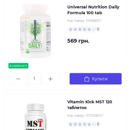
Universal Nutrition Daily
Formula 100 tab
Код товару:
576368317
0
569 грн.
в наявності
Купити
Vitamin Kick MST 120
таблеток
Код товару:
1017208047
0