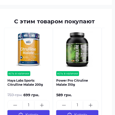
С этим товаром покупают
есть в
MST L-
есть в наличии
есть в наличии
Haya Labs Sports
Power Pro Citruline
Citrulline Malate 200g
Malate 310g
759 грн.
699 грн.
589 грн.
1 069
Купить
Купить