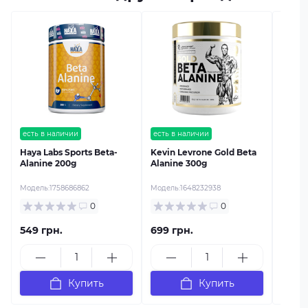
есть в
Olimp
250g
Модель
есть в наличии
есть в наличии
Haya Labs Sports Beta-
Kevin Levrone Gold Beta
Alanine 200g
Alanine 300g
Модель:
1758686862
Модель:
1648232938
0
0
549 грн.
699 грн.
815 г
Купить
Купить