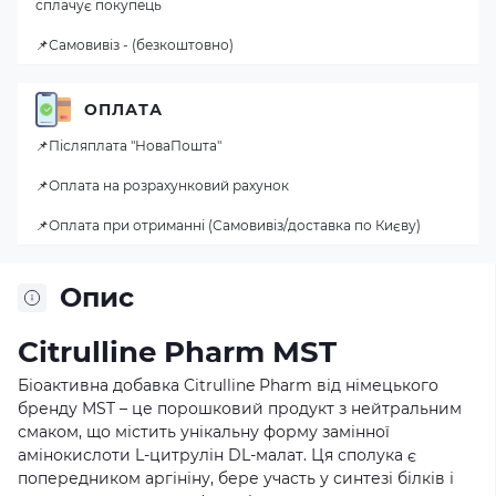
сплачує покупець
📌Самовивіз - (безкоштовно)
ОПЛАТА
📌Післяплата "НоваПошта"
📌Оплата на розрахунковий рахунок
📌Оплата при отриманні (Самовивіз/доставка по Києву)
Опис
Citrulline Pharm MST
Біоактивна добавка Citrulline Pharm від німецького
бренду MST – це порошковий продукт з нейтральним
смаком, що містить унікальну форму замінної
амінокислоти L-цитрулін DL-малат. Ця сполука є
попередником аргініну, бере участь у синтезі білків і