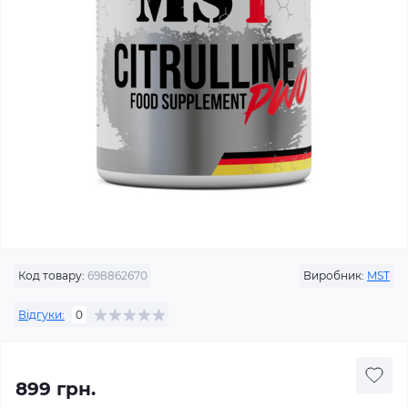
Код товару:
698862670
Виробник:
MST
Відгуки:
0
899 грн.