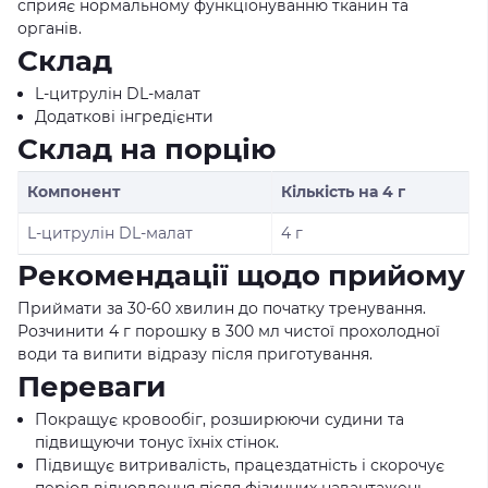
сприяє нормальному функціонуванню тканин та
органів.
Склад
L-цитрулін DL-малат
Додаткові інгредієнти
Склад на порцію
Компонент
Кількість на 4 г
L-цитрулін DL-малат
4 г
Рекомендації щодо прийому
Приймати за 30-60 хвилин до початку тренування.
Розчинити 4 г порошку в 300 мл чистої прохолодної
води та випити відразу після приготування.
Переваги
Покращує кровообіг, розширюючи судини та
підвищуючи тонус їхніх стінок.
Підвищує витривалість, працездатність і скорочує