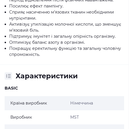
період відновлення після фізичних навантажень.
Посилює ефект пампінгу.
Сприяє насиченню м’язових тканин необхідними
нутрієнтами.
Активізує утилізацію молочної кислоти, що зменшує
м’язовий біль.
Підтримує імунітет і загальну опірність організму.
Оптимізує баланс азоту в організмі.
Покращує еректильну функцію та загальну чоловічу
спроможність.
Характеристики
BASIC
Країна виробник
Німеччина
Виробник
MST