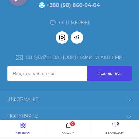
+380 (98) 860-04-04
СОЦ МЕРЕЖІ:
СЛІДКУЙТЕ ЗА НОВИНКАМИ ТА АКЦІЯМИ:
Підпишіться
ІНФОРМАЦІЯ
Відгуки
ПОПУЛЯРНЕ
Про нас
0
0
Повернення товару
Протеїн
КОНТАКТИ ТА АДРЕСА
каталог
кошик
закладки
Оплата і доставка
Гейнер