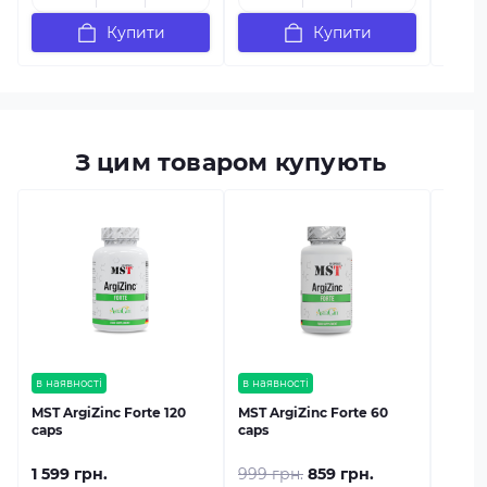
Купити
Купити
З цим товаром купують
в наяв
MST A
грам
в наявності
в наявності
MST ArgiZinc Forte 120
MST ArgiZinc Forte 60
caps
caps
1 599 грн.
999 грн.
859 грн.
849 