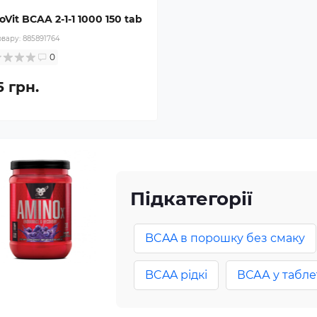
oVit BCAA 2-1-1 1000 150 tab
овару:
885891764
0
5 грн.
Підкатегорії
BCAA в порошку без смаку
BCAA рідкі
ВСАА у таблет