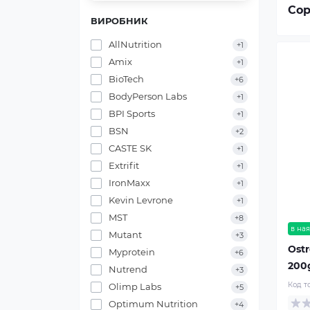
Сор
ВИРОБНИК
AllNutrition
+1
Amix
+1
BioTech
+6
BodyPerson Labs
+1
BPI Sports
+1
BSN
+2
CASTE SK
+1
Extrifit
+1
IronMaxx
+1
Kevin Levrone
+1
MST
+8
в ная
Mutant
+3
Ostr
Myprotein
+6
200
Nutrend
+3
Код т
Olimp Labs
+5
Optimum Nutrition
+4