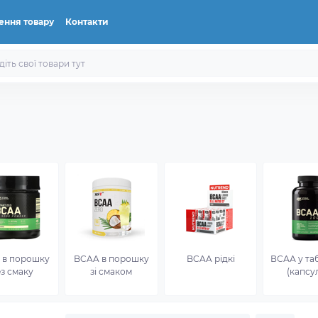
ення товару
Контакти
 в порошку
BCAA в порошку
BCAA рідкі
ВСАА у та
з смаку
зі смаком
(капсу