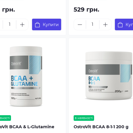
 грн.
529 грн.
Купити
Ку
вності
в наявності
oVit BCAA & L-Glutamine
OstroVit BCAA 8-1-1 200 g