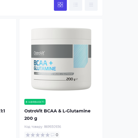
в наявності
1:1
OstroVit BCAA & L-Glutamine
200 g
Код товару:
869930936
0