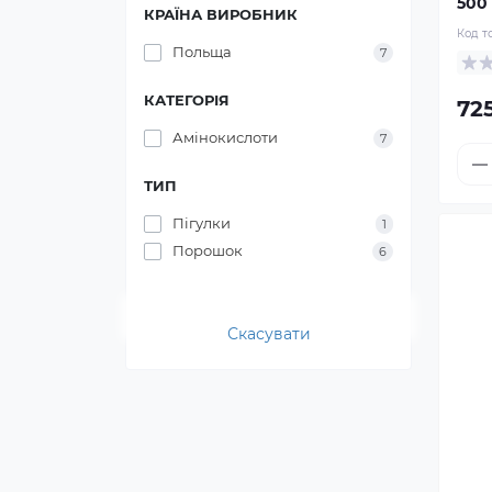
500
КРАЇНА ВИРОБНИК
Код т
Польща
7
КАТЕГОРІЯ
725
Амінокислоти
7
ТИП
Пігулки
1
Порошок
6
Скасувати