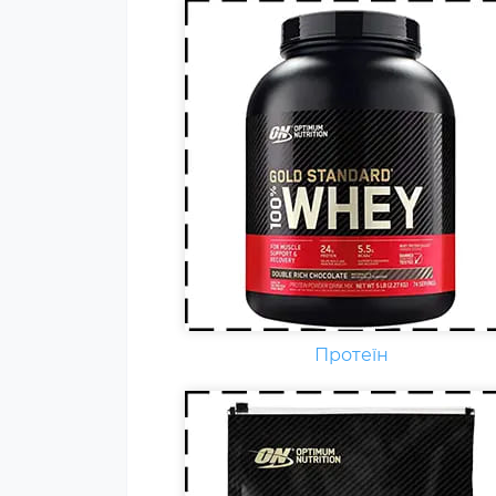
Гейнер (від англ. Gain - приріст,
добавка) - харчова добавка при
спортивному харчуванні.
Містить, головним чином,
вуглеводи (прості або складні,
від чого залежить ціна товару) і
білок (як правило концентрат
сироваткового білка, але
зустрічаються і
мультикомпонентні за складом
Протеїн
білка гейнери).