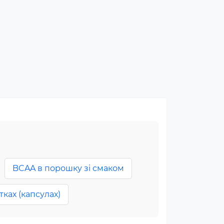
BCAA в порошку зі смаком
ках (капсулах)