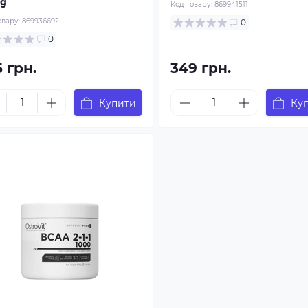
 g
Код товару:
869941511
овару:
869936692
0
0
 грн.
349 грн.
Купити
Ку