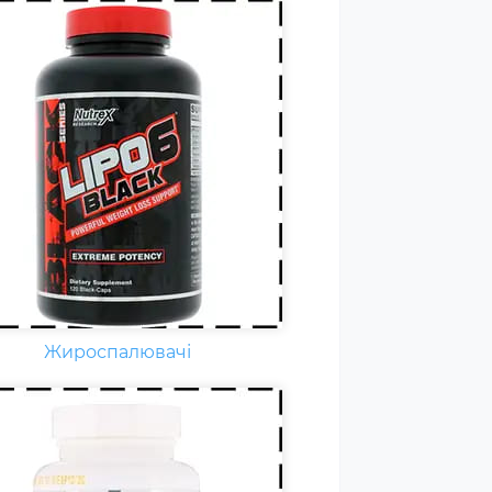
дня кожному спортсмену
бхідні вітаміни групи В,
нітин. вітамін Т, вітаміни С, D,
F. Постійні тренування,
ичні та психологічні
вантаження, змагання
ільшують добову норму
амінів та мінералів у 1,5-2
и.
Жироспалювачі