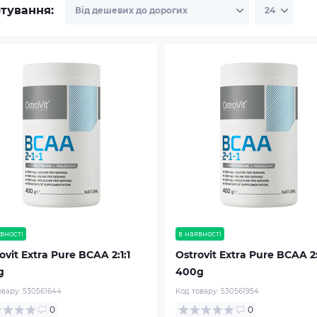
тування:
вності
в наявності
ovit Extra Pure BCAA 2:1:1
Ostrovit Extra Pure BCAA 2:
g
400g
овару:
530561644
Код товару:
530561954
0
0