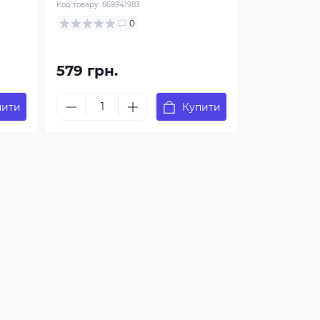
Код товару:
869941983
0
579 грн.
пити
Купити