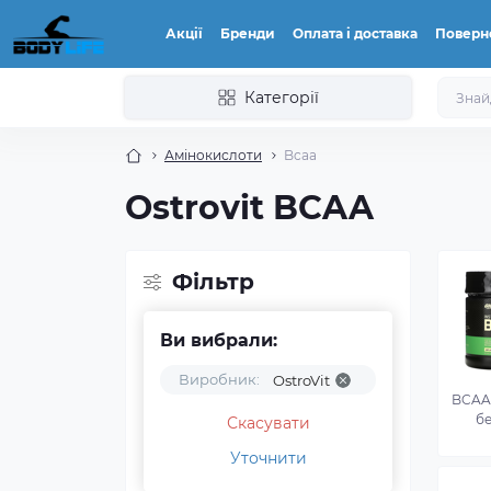
Акції
Бренди
Оплата і доставка
Поверн
Категорії
Амінокислоти
Bcaa
Ostrovit BCAA
Фільтр
Ви вибрали:
Виробник:
OstroVit
BCAA
бе
Скасувати
Уточнити