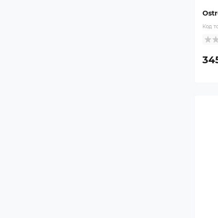
Ostr
Код т
34