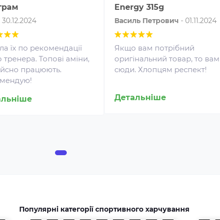
грам
Energy 315g
-
30.12.2024
Василь Петрович
-
01.11.2024
ла їх по рекомендації
Якщо вам потрібний
 тренера. Топові аміни,
оригінальний товар, то вам
дійсно працюють.
сюди. Хлопцям респект!
мендую!
Амінокислоти - це незамінні
Детальніше
органічні сполуки, які зазвичай
альніше
Жи
надходять в організм із
спо
білковою їжею.
як
Незбалансоване харчування,
рез
підвищені спортивні
доп
навантаження та стрес
зай
призводять до дефіциту
йог
амінокислот. Щоб заповнити
дже
його можна приймати
спеціальні добавки.
Популярні категорії спортивного харчування