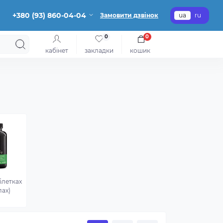
+380 (93) 860-04-04
Замовити дзвінок
ua
ru
0
0
кабінет
закладки
кошик
блетках
лах)