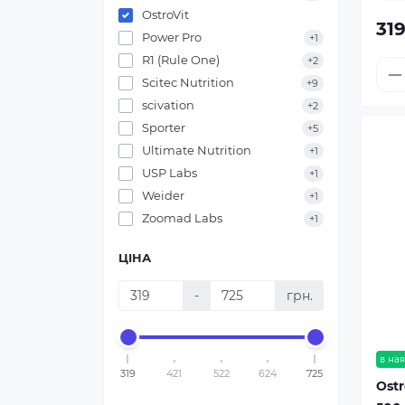
OstroVit
319
Power Pro
+1
R1 (Rule One)
+2
Scitec Nutrition
+9
scivation
+2
Sporter
+5
Ultimate Nutrition
+1
USP Labs
+1
Weider
+1
Zoomad Labs
+1
ЦІНА
-
грн.
в ная
319
421
522
624
725
Ostr