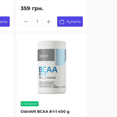
359 грн.
пити
Купити
в наявності
OstroVit BCAA 8-1-1 400 g