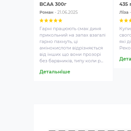
BCAA 300г
435 
Роман
-
21.06.2025
Ліза
Гарні працюють смак диня
Купи
прикольний на запах взагалі
свого
гарно пахнуть, ці
які 
амінокислоти відрізняється
Реко
Протеїн для спортивного
від інших що вони прозорі
харчування є концентратом
Дет
без барвників, типу коли р...
білка у вигляді порошку. Це
Детальніше
безпечна харчова добавка, яка
покриває частину добової
потреби людини в білку,
сприяє зростанню та
відновленню м'язів. Протеїн
включають до раціону
професійних спортсменів та
бодібілдерів.