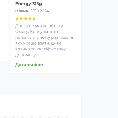
Energy 315g
435 грам
Олена
-
17.10.2024
Володимир І.
-
Довго не могла обрати
Аміно Ікс найк
Омегу. Консультанти
амінокислоти.
пояснили в чому різниця, та
розмішуються,
яку краще взяти. Дуже
смаки
вдячна за кваліфіковану
Детальніше
допомогу!
роспалювачі належать до
ртивних харчових добавок,
Детальніше
і сприяють поліпшенню
ультатів тренувань і
омагають позбавлятися від
вого жиру, використовуючи
о в якості додаткового
рела енергії.