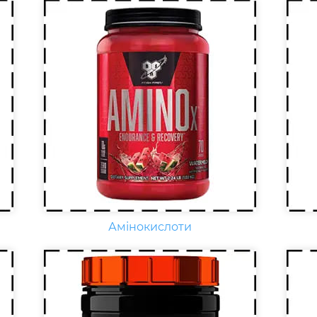
Креатин – спортивна добавка,
Що
яка використовується у
нео
силових видах спорту, фітнесі, а
кар
також видах спорту, пов'язаних
E, 
з динамічним навантаженням
фіз
або силовою витривалістю. Це
на
кислота, що синтезується в
зб
організмі людини в скелетних
віт
м'язах.
раз
Амінокислоти