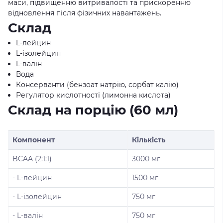
маси, підвищенню витривалості та прискоренню
відновлення після фізичних навантажень.
Склад
L-лейцин
L-ізолейцин
L-валін
Вода
Консерванти (бензоат натрію, сорбат калію)
Регулятор кислотності (лимонна кислота)
Склад на порцію (60 мл)
Компонент
Кількість
BCAA (2:1:1)
3000 мг
- L-лейцин
1500 мг
- L-ізолейцин
750 мг
- L-валін
750 мг