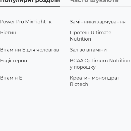
Power Pro MixFight 1кг
Замінники харчування
Біотин
Протеїн Ultimate
Nutrition
Вітаміни Е для чоловіків
Залізо вітаміни
Екдістерон
BCAA Optimum Nutrition
у порошку
Вітамін E
Креатин моногідрат
Biotech