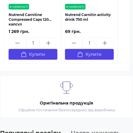
в наявності
в наявності
Nutrend Carnitine
Nutrend Carnitin activity
Compressed Caps 120
drink 750 ml
капсул
1 269 грн.
69 грн.
1 059
Купити
Купити
Оригінальна продукція
Офіційне постачання безпосередньо від виробника
Популярні розділи
Часто шукають