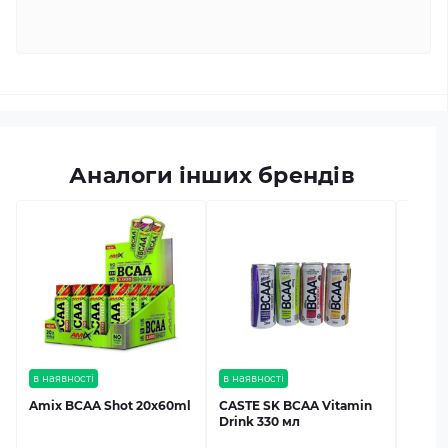
Аналоги інших брендів
в наяв
BioTe
1000m
Код тов
в наявності
в наявності
Amix BCAA Shot 20x60ml
CASTE SK BCAA Vitamin
Drink 330 мл