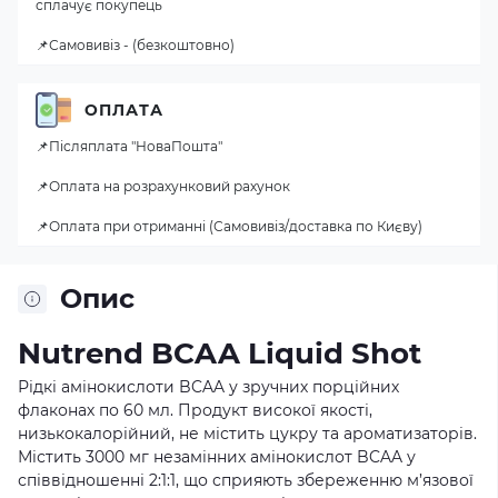
сплачує покупець
📌Самовивіз - (безкоштовно)
ОПЛАТА
📌Післяплата "НоваПошта"
📌Оплата на розрахунковий рахунок
📌Оплата при отриманні (Самовивіз/доставка по Києву)
Опис
Nutrend BCAA Liquid Shot
Рідкі амінокислоти BCAA у зручних порційних
флаконах по 60 мл. Продукт високої якості,
низькокалорійний, не містить цукру та ароматизаторів.
Містить 3000 мг незамінних амінокислот BCAA у
співвідношенні 2:1:1, що сприяють збереженню м’язової