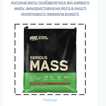
допомагають позбавлятися від зайвого
зустрічаються і
жиру, використовуючи його в якості
мультикомпонентні за складом
додаткового джерела енергії.
білка гейнери).
Креатин – спортивна добавка,
Гейнер
яка використовується у