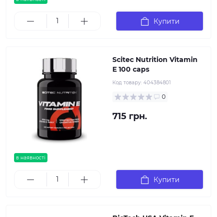
Купити
Scitec Nutrition Vitamin
E 100 caps
Код товару:
404384801
0
715 грн.
в наявності
Купити