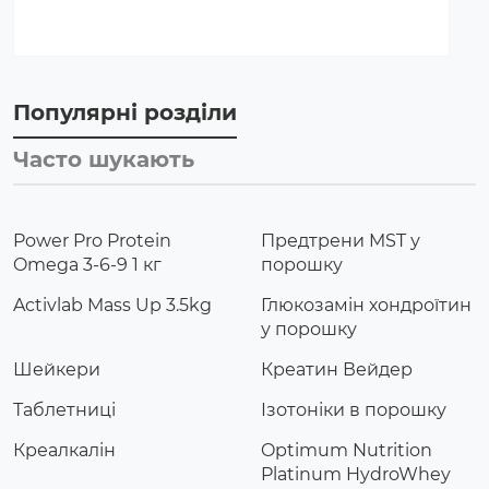
Популярні розділи
Часто шукають
Power Pro Protein
Предтрени MST у
Omega 3-6-9 1 кг
порошку
Activlab Mass Up 3.5kg
Глюкозамін хондроїтин
у порошку
Шейкери
Креатин Вейдер
Таблетниці
Ізотоніки в порошку
Креалкалін
Optimum Nutrition
Platinum HydroWhey