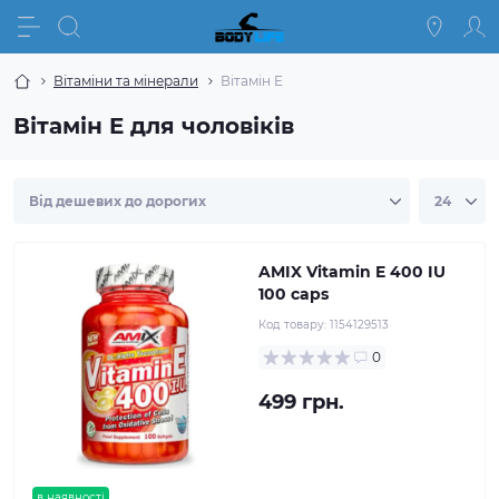
Вітаміни та мінерали
Вітамін E
Вітамін E для чоловіків
AMIX Vitamin E 400 IU
100 caps
Код товару:
1154129513
0
499 грн.
в наявності