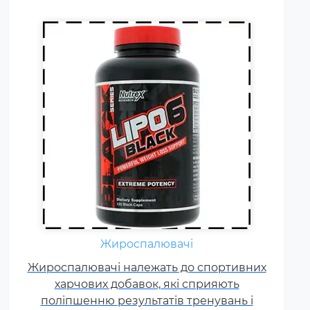
Гейнер (від англ. Gain - приріст,
добавка) - харчова добавка при
спортивному харчуванні.
Містить, головним чином,
Жироспалювачі
вуглеводи (прості або складні,
Жироспалювачі належать до спортивних
від чого залежить ціна товару) і
харчових добавок, які сприяють
білок (як правило концентрат
поліпшенню результатів тренувань і
сироваткового білка, але