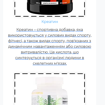
Щодня кожному спортсмену
необхідні вітаміни групи В,
Креатин
карнітин. вітамін Т, вітаміни С, D,
Креатин – спортивна добавка, яка
E, F. Постійні тренування,
використовується у силових видах спорту,
фізичні та психологічні
фітнесі, а також видах спорту, пов'язаних з
навантаження, змагання
динамічним навантаженням або силовою
збільшують добову норму
витривалістю. Це кислота, що
вітамінів та мінералів у 1,5-2
синтезується в організмі людини в
рази.
скелетних м'язах.