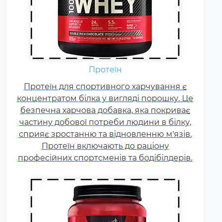
Амінокислоти - це незамінні
органічні сполуки, які зазвичай
надходять в організм із
Протеїн
білковою їжею.
Протеїн для спортивного харчування є
Незбалансоване харчування,
концентратом білка у вигляді порошку. Це
підвищені спортивні
безпечна харчова добавка, яка покриває
навантаження та стрес
частину добової потреби людини в білку,
призводять до дефіциту
сприяє зростанню та відновленню м'язів.
амінокислот. Щоб заповнити
Протеїн включають до раціону
його можна приймати
професійних спортсменів та бодібілдерів.
спеціальні добавки.