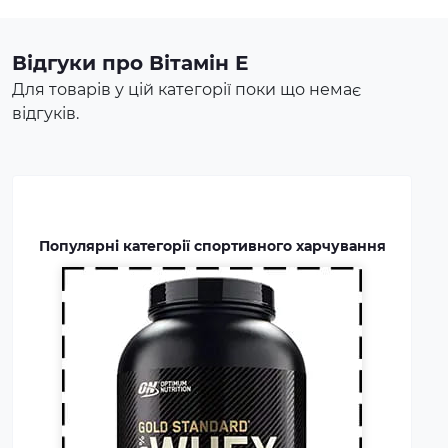
харчування є концентратом
білка у вигляді порошку. Це
Відгуки про Вітамін Е
безпечна харчова добавка, яка
Для товарів у цій категорії поки що немає
покриває частину добової
відгуків.
потреби людини в білку,
сприяє зростанню та
відновленню м'язів. Протеїн
включають до раціону
професійних спортсменів та
бодібілдерів.
Популярні категорії спортивного харчування