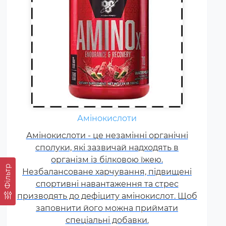
Амінокислоти
Жироспалювачі належать до
Амінокислоти - це незамінні органічні
спортивних харчових добавок,
сполуки, які зазвичай надходять в
які сприяють поліпшенню
результатів тренувань і
організм із білковою їжею.
Фільтр
Незбалансоване харчування, підвищені
допомагають позбавлятися від
спортивні навантаження та стрес
зайвого жиру, використовуючи
призводять до дефіциту амінокислот. Щоб
його в якості додаткового
заповнити його можна приймати
джерела енергії.
спеціальні добавки.