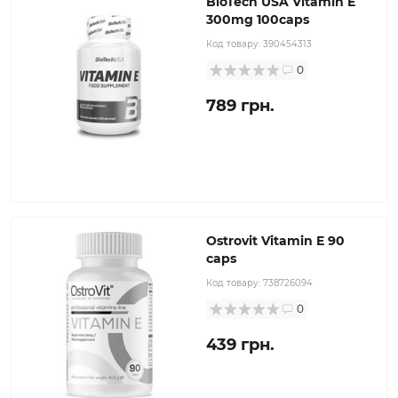
BioTech USA Vitamin E
300mg 100caps
Код товару:
390454313
0
789 грн.
Ostrovit Vitamin E 90
caps
Код товару:
738726094
0
439 грн.