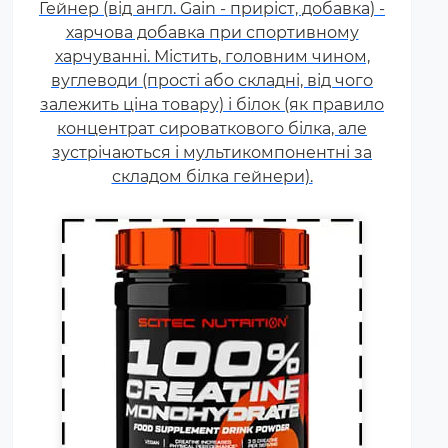
Гейнер (від англ. Gain - приріст, добавка) -
силових видах спорту, фітнесі, а
харчова добавка при спортивному
також видах спорту, пов'язаних
харчуванні. Містить, головним чином,
з динамічним навантаженням
вуглеводи (прості або складні, від чого
або силовою витривалістю. Це
залежить ціна товару) і білок (як правило
кислота, що синтезується в
концентрат сироваткового білка, але
організмі людини в скелетних
зустрічаються і мультикомпонентні за
м'язах.
складом білка гейнери).