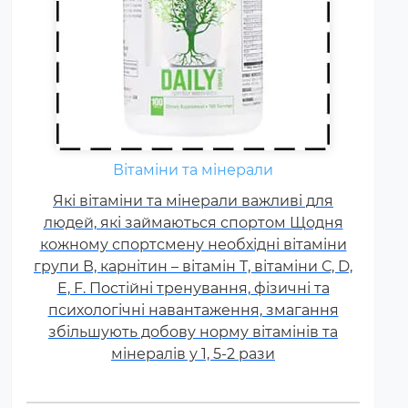
Вітаміни та мінерали
Які вітаміни та мінерали важливі для
людей, які займаються спортом Щодня
кожному спортсмену необхідні вітаміни
групи В, карнітин – вітамін Т, вітаміни С, D,
E, F. Постійні тренування, фізичні та
психологічні навантаження, змагання
збільшують добову норму вітамінів та
мінералів у 1, 5-2 рази