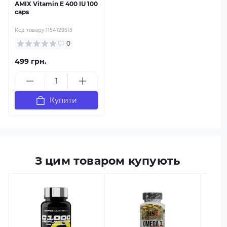
AMIX Vitamin E 400 IU 100
caps
Код товару:
1154129513
0
499 грн.
Купити
З цим товаром купують
в наяв
Omega
90 ка