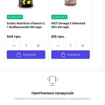
в наявності
в наявності
Scitec Nutrition Vitamin C
MST Omega 3 Selected
+ bioflavonoids 100 caps
55% 60 caps
549 грн.
615 грн.
1 299
Купити
Купити
Оригінальна продукція
Офіційне постачання безпосередньо від виробника