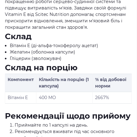
покращенню роботи серцево-судинної системи та
підвищує витривалість м'язів. Завдяки своїй формулі
Vitamin E від Scitec Nutrition допомагає спортсменам
прискорити відновлення, зменшити м'язовий біль і
покращити загальний стан здоров'я.
Склад
Вітамін Е (ді-альфа-токоферолу ацетат)
Желатин (оболонка капсули)
Гліцерин (зволожувач)
Склад на порцію
Компонент
Кількість на порцію (1
% від добової
капсула)
норми
Вітамін E
400 МО
2667%
Рекомендації щодо прийому
Приймайте по 1 капсулі на день.
Рекомендується вживати під час основного