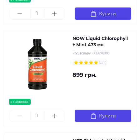
Купити
NOW Liquid Chlorophyll
+ Mint 473 мл
Код товару:
866078983
1
899 грн.
в наявності
Купити