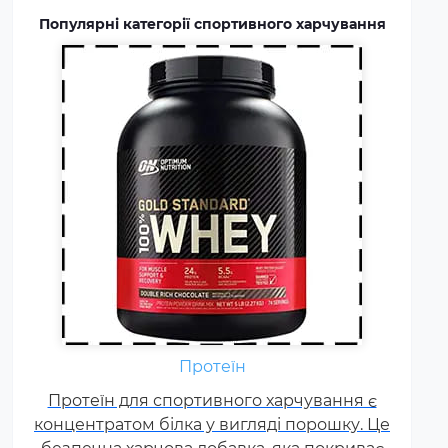
бодібілдерів.
Популярні категорії спортивного харчування
Амінокислоти - це незамінні
органічні сполуки, які зазвичай
надходять в організм із
Протеїн
білковою їжею.
Протеїн для спортивного харчування є
Незбалансоване харчування,
концентратом білка у вигляді порошку. Це
підвищені спортивні