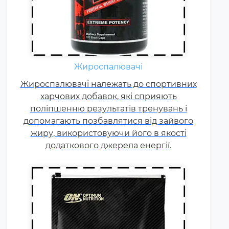
Гейнер (від англ. Gain - приріст,
добавка) - харчова добавка при
спортивному харчуванні.
Містить, головним чином,
Жироспалювачі
вуглеводи (прості або складні,
Жироспалювачі належать до спортивних
від чого залежить ціна товару) і
харчових добавок, які сприяють
білок (як правило концентрат
поліпшенню результатів тренувань і
сироваткового білка, але
допомагають позбавлятися від зайвого
зустрічаються і
жиру, використовуючи його в якості
мультикомпонентні за складом
додаткового джерела енергії.
білка гейнери).