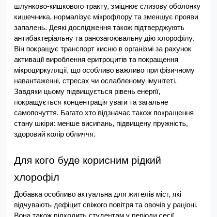
шлунково-кишкового тракту, зміцнює слизову оболонку 
кишечника, нормалізує мікрофлору та зменшує прояви 
запалень. Деякі дослідження також підтверджують 
антибактеріальну та ранозагоювальну дію хлорофілу.
Він покращує транспорт кисню в організмі за рахунок 
активації вироблення еритроцитів та покращення 
мікроциркуляції, що особливо важливо при фізичному 
навантаженні, стресах чи ослабленому імунітеті. 
Завдяки цьому підвищується рівень енергії, 
покращується концентрація уваги та загальне 
самопочуття. Багато хто відзначає також покращення 
стану шкіри: менше висипань, підвищену пружність, 
здоровий колір обличчя.
Для кого буде корисним рідкий 
хлорофіл
Добавка особливо актуальна для жителів міст, які 
відчувають дефіцит свіжого повітря та овочів у раціоні. 
Вона також підходить студентам у періоди сесії, 