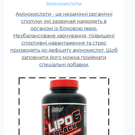
Амінокислоти
Жироспалювачі належать до
Амінокислоти - це незамінні органічні
спортивних харчових добавок,
сполуки, які зазвичай надходять в
які сприяють поліпшенню
результатів тренувань і
організм із білковою їжею.
Незбалансоване харчування, підвищені
допомагають позбавлятися від
спортивні навантаження та стрес
зайвого жиру, використовуючи
призводять до дефіциту амінокислот. Щоб
його в якості додаткового
заповнити його можна приймати
джерела енергії.
спеціальні добавки.