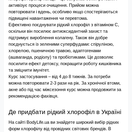
активізує процеси очищення. Прийом можна 
повторювати і вдень, особливо якщо спостерігаються 
підвищені навантаження чи перевтома.
Ефективно поєднувати рідкий хлорофіл з вітаміном C, 
оскільки він посилює антиоксидантний захист та 
підтримує вироблення колагену. Також він добре 
поєднується із зеленими суперфудами: спіруліною, 
хлорелою, пшеничною травою, адаптогенами 
(ашваганда, родіолу) та пробіотиками. Це дозволяє 
посилити ефект детоксу, покращити роботу кишківника 
та зміцнити імунітет.
Курс застосування – від 4 до 8 тижнів. За потреби 
можна повторювати 2-3 рази на рік. За хронічної втоми, 
акне або під час міжсезоння курс можна продовжити за 
рекомендацією фахівця.
Де придбати рідкий хлорофіл в Україні
На сайті BodyLife.ua ви знайдете широкий вибір рідких 
форм хлорофілу від провідних світових брендів. В 