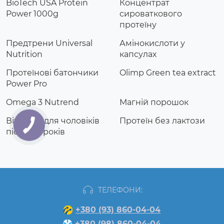
BioTech USA Protein
Концентрат
Power 1000g
сироваткового
протеїну
Предтрени Universal
Амінокислоти у
Nutrition
капсулах
Протеїнові батончики
Olimp Green tea extract
Power Pro
Omega 3 Nutrend
Магній порошок
Вітаміни для чоловіків
Протеїн без лактози
після 40 років
ТЕЛЕФОНИ:
+380 (93) 860-04-04
+380 (98) 860-04-04