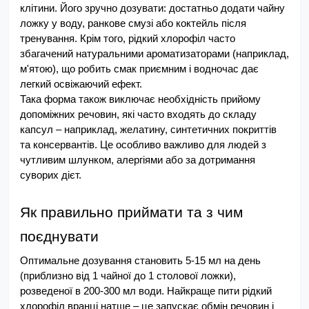
клітини. Його зручно дозувати: достатньо додати чайну 
ложку у воду, ранкове смузі або коктейль після 
тренування. Крім того, рідкий хлорофіл часто 
збагачений натуральними ароматизаторами (наприклад, 
м'ятою), що робить смак приємним і водночас дає 
легкий освіжаючий ефект.
Така форма також виключає необхідність прийому 
допоміжних речовин, які часто входять до складу 
капсул – наприклад, желатину, синтетичних покриттів 
та консервантів. Це особливо важливо для людей з 
чутливим шлунком, алергіями або за дотримання 
суворих дієт.
Як правильно приймати та з чим 
поєднувати
Оптимальне дозування становить 5-15 мл на день 
(приблизно від 1 чайної до 1 столової ложки), 
розведеної в 200-300 мл води. Найкраще пити рідкий 
хлорофіл вранці натще – це запускає обмін речовин і 