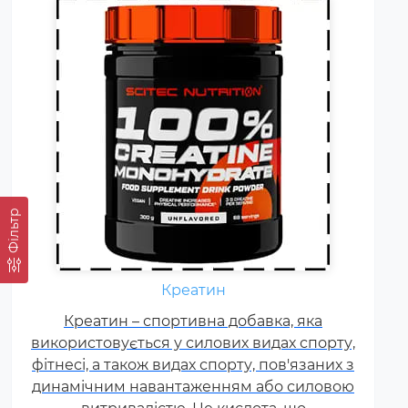
Фільтр
Щодня кожному спортсмену
необхідні вітаміни групи В,
Креатин
карнітин. вітамін Т, вітаміни С, D,
Креатин – спортивна добавка, яка
E, F. Постійні тренування,
використовується у силових видах спорту,
фізичні та психологічні
фітнесі, а також видах спорту, пов'язаних з
навантаження, змагання
динамічним навантаженням або силовою
збільшують добову норму