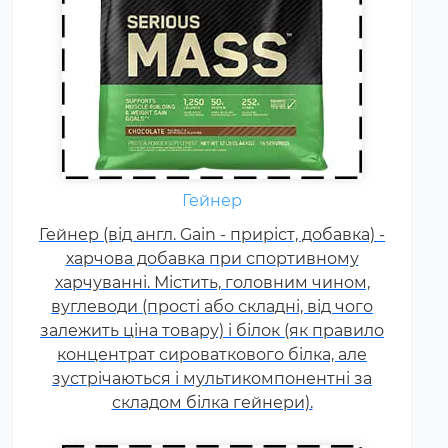
Креатин – спортивна добавка,
Гейнер
яка використовується у
Гейнер (від англ. Gain - приріст, добавка) -
силових видах спорту, фітнесі, а
харчова добавка при спортивному
також видах спорту, пов'язаних
харчуванні. Містить, головним чином,
з динамічним навантаженням
вуглеводи (прості або складні, від чого
або силовою витривалістю. Це
залежить ціна товару) і білок (як правило
кислота, що синтезується в
концентрат сироваткового білка, але
організмі людини в скелетних
зустрічаються і мультикомпонентні за
м'язах.
складом білка гейнери).