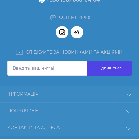
СОЦ МЕРЕЖІ:
СЛІДКУЙТЕ ЗА НОВИНКАМИ ТА АКЦІЯМИ:
Підпишіться
ІНФОРМАЦІЯ
Відгуки
ПОПУЛЯРНЕ
Про нас
Повернення товару
Протеїн
КОНТАКТИ ТА АДРЕСА
Оплата і доставка
Гейнер
Блог
Креатин