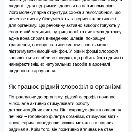
людині – для підтримки здоров'я на клітинному рівні. 
Його молекулярна структура схожа з гемоглобіном, що 
пояснює високу біосумісність та корисні властивості 
для організму. Цю речовину активно використовують у 
спортивній медицині, нутриціології та системах детоксу, 
адже вона сприяє виведенню шлаків, покращує 
травлення, насичує клітини киснем і навіть може 
підтримувати емоційний фон. У рідкій формі хлорофіл 
засвоюється особливо швидко, що робить його одним із 
найефективніших натуральних засобів в арсеналі 
щоденного харчування.
Як працює рідкий хлорофіл в організмі
Потрапляючи до організму, рідкий хлорофіл починає 
м'яко, але активно стимулювати роботу 
детоксикаційних систем. Він покращує функціонування 
печінки – головного фільтра організмі, стимулює відтік 
жовчі, сприяє виведенню важких металів та вільних 
радикалів. Крім того, він позитивно впливає на стан 