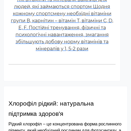
людей, які займаються спортом Щодня
кожному спортсмену необхідні вітаміни
групи В, карнітин – вітамін Т, вітаміни С, D,
E, F. Постійні тренування, фізичні та
психологічні навантаження, змагання
збільшують добову норму вітамінів та
мінералів у 1, 5-2 рази
Хлорофіл рідкий: натуральна 
підтримка здоров'я
Рідкий хлорофіл – це концентрована форма рослинного 
пігменту, який необхідний рослинам для фотосинтезу, а 