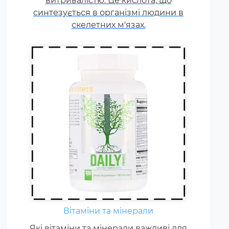
витривалістю. Це кислота, що
вітамінів та мінералів у 1,5-2
синтезується в організмі людини в
рази.
скелетних м'язах.
Вітаміни та мінерали
Які вітаміни та мінерали важливі для