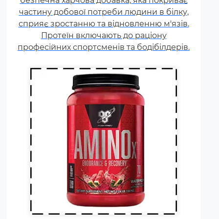
безпечна харчова добавка, яка покриває
навантаження та стрес
частину добової потреби людини в білку,
призводять до дефіциту
сприяє зростанню та відновленню м'язів.
амінокислот. Щоб заповнити
Протеїн включають до раціону
його можна приймати
професійних спортсменів та бодібілдерів.
спеціальні добавки.