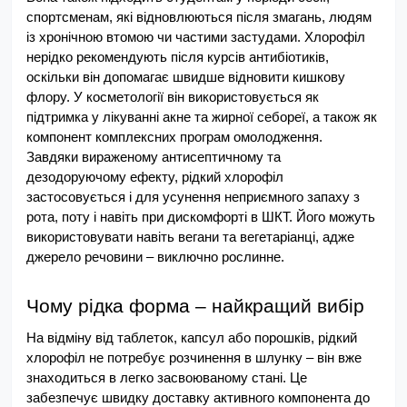
спортсменам, які відновлюються після змагань, людям 
із хронічною втомою чи частими застудами. Хлорофіл 
нерідко рекомендують після курсів антибіотиків, 
оскільки він допомагає швидше відновити кишкову 
флору. У косметології він використовується як 
підтримка у лікуванні акне та жирної себореї, а також як 
компонент комплексних програм омолодження.
Завдяки вираженому антисептичному та 
дезодоруючому ефекту, рідкий хлорофіл 
застосовується і для усунення неприємного запаху з 
рота, поту і навіть при дискомфорті в ШКТ. Його можуть 
використовувати навіть вегани та вегетаріанці, адже 
джерело речовини – виключно рослинне.
Чому рідка форма – найкращий вибір
На відміну від таблеток, капсул або порошків, рідкий 
хлорофіл не потребує розчинення в шлунку – він вже 
знаходиться в легко засвоюваному стані. Це 
забезпечує швидку доставку активного компонента до 