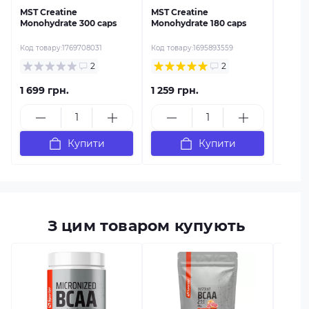
MST Creatine
MST Creatine
Monohydrate 300 caps
Monohydrate 180 caps
Код товару:
1769708031
Код товару:
1695893559
2
2
1 699 грн.
1 259 грн.
729 г
Купити
Купити
З цим товаром купують
в наяв
Sporte