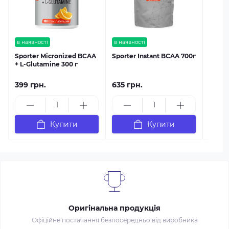
в наявності
в наявності
Sporter Micronized BCAA
Sporter Instant BCAA 700г
+ L-Glutamine 300 г
399 грн.
635 грн.
599 г
Купити
Купити
Оригінальна продукція
Офіційне постачання безпосередньо від виробника