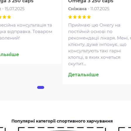
a 3 250 caps
Omega 3 250 caps
с
-
15.07.2025
Сніжана
-
11.07.2025
есійна консультація та
Приймаю цю Омегу на
ка відправка. Товаром
постійній основі по
волений!
рекомендації лікаря. Мені, 
клієнту, дуже імпонує, що
Амінокислоти - це незамінні
консультують такі гарні
альніше
органічні сполуки, які зазвичай
хлопці, в яких хочеться
Жи
надходять в організм із
скупит...
спо
білковою їжею.
як
Детальніше
Незбалансоване харчування,
рез
підвищені спортивні
доп
навантаження та стрес
зай
призводять до дефіциту
йог
амінокислот. Щоб заповнити
дже
його можна приймати
спеціальні добавки.
Популярні категорії спортивного харчування