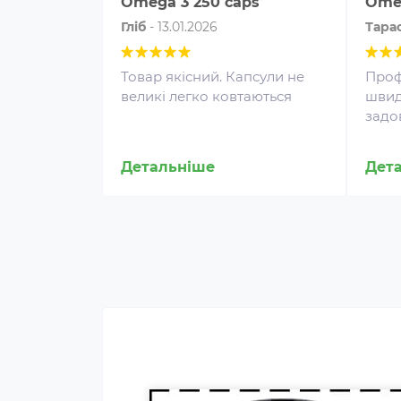
Omega 3 250 caps
Omeg
Глiб
-
13.01.2026
Тара
Товар якісний. Капсули не
Проф
великі легко ковтаються
швид
задо
Протеїн для спортивного
Детальніше
Дет
харчування є концентратом
білка у вигляді порошку. Це
безпечна харчова добавка, яка
покриває частину добової
потреби людини в білку,
сприяє зростанню та
відновленню м'язів. Протеїн
включають до раціону
професійних спортсменів та
бодібілдерів.