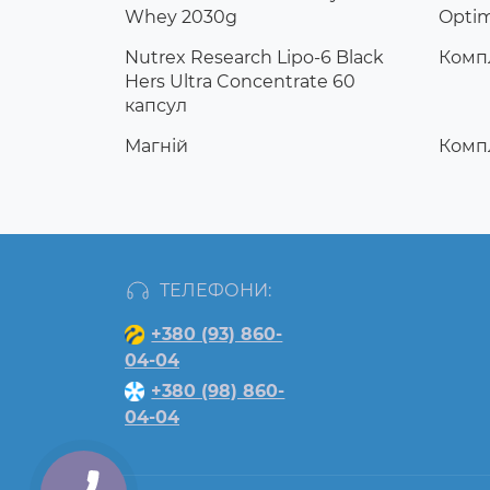
Whey 2030g
Optim
Nutrex Research Lipo-6 Black
Компл
Hers Ultra Concentrate 60
капсул
Магній
Компл
ТЕЛЕФОНИ:
+380 (93) 860-
04-04
+380 (98) 860-
04-04