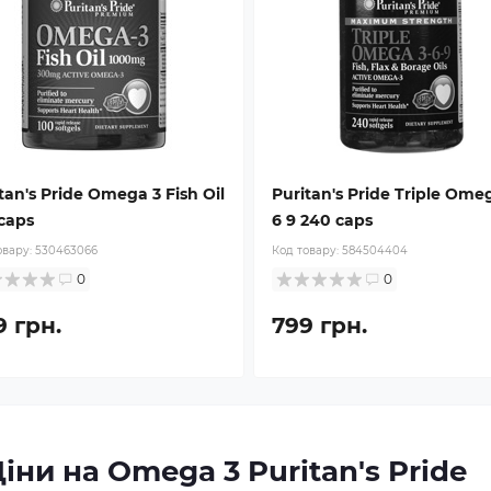
tan's Pride Omega 3 Fish Oil
Puritan's Pride Triple Ome
caps
6 9 240 caps
овару:
530463066
Код товару:
584504404
0
0
9 грн.
799 грн.
іни на Omega 3 Puritan's Pride