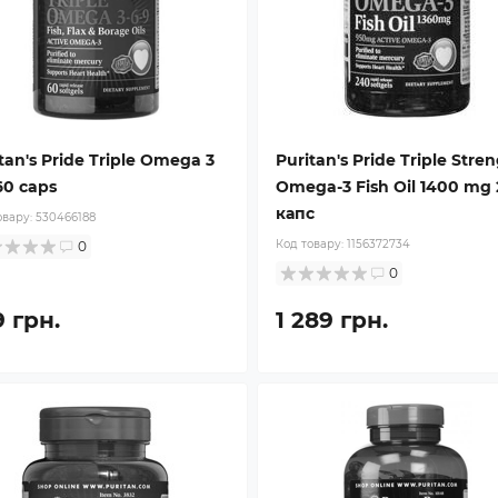
tan's Pride Triple Omega 3
Puritan's Pride Triple Stre
60 caps
Omega-3 Fish Oil 1400 mg
капс
овару:
530466188
Код товару:
1156372734
0
0
9 грн.
1 289 грн.