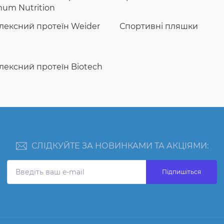
um Nutrition
ексний протеїн Weider
Спортивні пляшки
ексний протеїн Biotech
СЛІДКУЙТЕ ЗА НОВИНКАМИ ТА АКЦІЯМИ:
Підпишіться