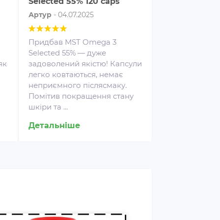
Selected 55% 120 caps
Selected 55% 
Артур
-
04.07.2025
Сніжана
-
03.07
Придбав MST Omega 3
Приймаю цю о
Selected 55% — дуже
постійній осно
як
задоволений якістю! Капсули
дозування, вис
легко ковтаються, немає
довго. Магази
неприємного післясмаку.
приємні ціни і
Помітив покращення стану
відправку.
роспалювачі належать до
шкіри та ...
ртивних харчових добавок,
Детальніше
і сприяють поліпшенню
Детальніше
ультатів тренувань і
омагають позбавлятися від
вого жиру, використовуючи
о в якості додаткового
рела енергії.