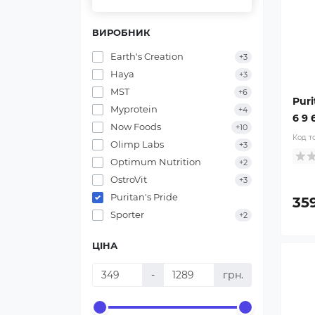
ВИРОБНИК
Earth's Creation
+3
Haya
+3
MST
+6
Puri
Myprotein
+4
6 9 
Now Foods
+10
Код т
Olimp Labs
+3
Optimum Nutrition
+2
OstroVit
+3
Puritan's Pride
35
Sporter
+2
ЦІНА
-
грн.