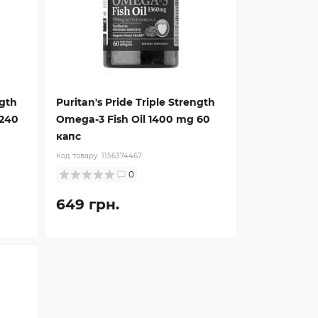
ngth
Puritan's Pride Triple Strength
 240
Omega-3 Fish Oil 1400 mg 60
капс
Код товару:
1156374467
0
649 грн.