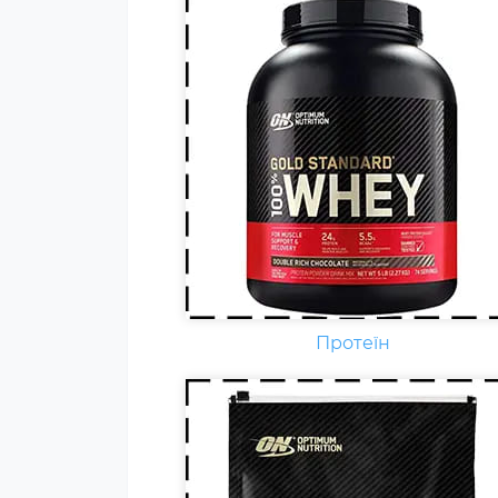
Гейнер (від англ. Gain - приріст,
добавка) - харчова добавка при
спортивному харчуванні.
Містить, головним чином,
вуглеводи (прості або складні,
від чого залежить ціна товару) і
білок (як правило концентрат
сироваткового білка, але
зустрічаються і
мультикомпонентні за складом
Протеїн
білка гейнери).