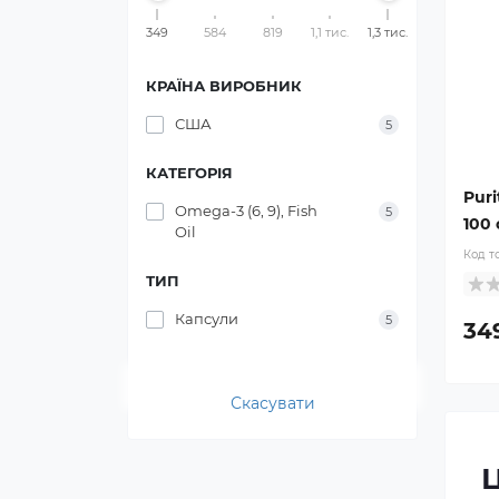
349
584
819
1,1 тис.
1,3 тис.
КРАЇНА ВИРОБНИК
США
5
КАТЕГОРІЯ
Puri
Omega-3 (6, 9), Fish
5
100 
Oil
Код т
ТИП
Капсули
5
34
Скасувати
Ц