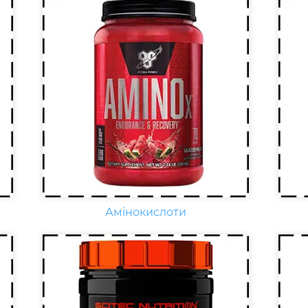
Креатин – спортивна добавка,
Що
яка використовується у
нео
силових видах спорту, фітнесі, а
кар
також видах спорту, пов'язаних
E, 
з динамічним навантаженням
фіз
або силовою витривалістю. Це
на
кислота, що синтезується в
зб
організмі людини в скелетних
віт
м'язах.
раз
Амінокислоти