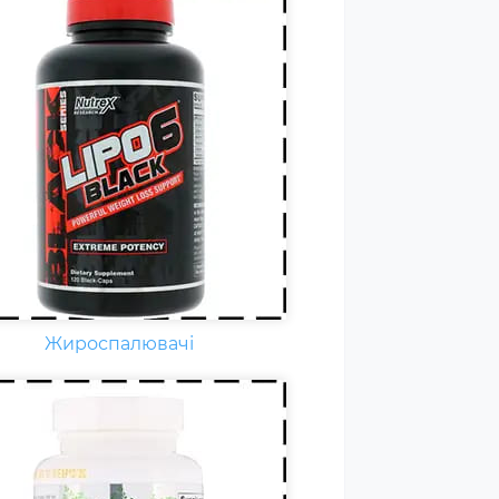
дня кожному спортсмену
бхідні вітаміни групи В,
нітин. вітамін Т, вітаміни С, D,
F. Постійні тренування,
ичні та психологічні
вантаження, змагання
ільшують добову норму
амінів та мінералів у 1,5-2
и.
Жироспалювачі