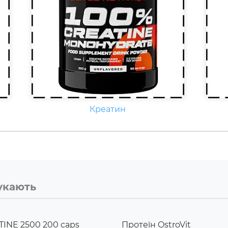
Креатин
укають
INE 2500 200 caps
Протеїн OstroVit