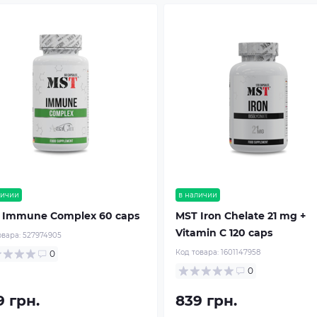
личии
в наличии
 Immune Complex 60 caps
MST Iron Chelate 21 mg +
Vitamin C 120 caps
овара:
527974905
Код товара:
1601147958
0
0
9 грн.
839 грн.