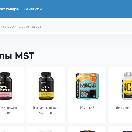
ат товара
Контакты
лы MST
амины для
Витамины для
Магний
Витамин 
енщин
мужчин