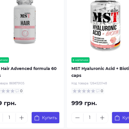
личии
в наличии
 Hair Advenced formula 60
MST Hyaluronic Acid + Biot
s
caps
овара:
869879105
Код товара:
1264520148
0
0
9 грн.
999 грн.
Купить
Ку