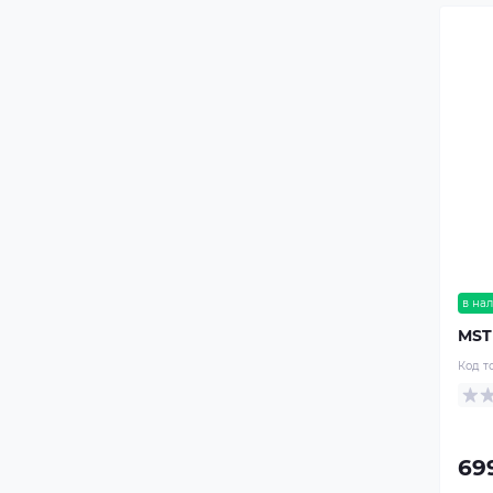
в на
MST
Код т
69