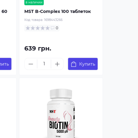
в наличии
) 60
MST B-Complex 100 таблеток
Код товара:
1698443266
0
639 грн.
пить
Купить