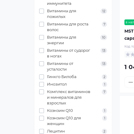
иммунитета
Витамины для
12
пожилых
в на
Витамины для роста
7
волос
MST 
Витамины для
10
cap
энергии
Код т
Витамины от судорог
13
в ногах
Витамины от
13
1 0
усталости
Гинкго Билоба
2
Инозитол
1
Комплекс витаминов
7
и минералов для
взрослых
Коэнзим Q10
1
Коэнзим Q10 для
1
женщин
Лецитин
2