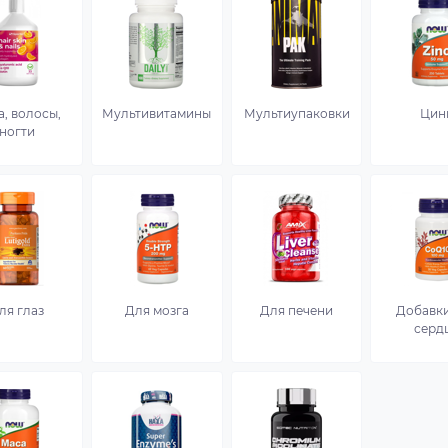
, волосы,
Мультивитамины
Мультиупаковки
Цин
ногти
ля глаз
Для мозга
Для печени
Добавки
серд