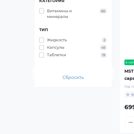
КАТЕГОРИЯ
Витамины и
66
минералы
ТИП
Жидкость
2
Капсулы
45
Таблетки
19
в на
MST
Сбросить
cap
Код т
69