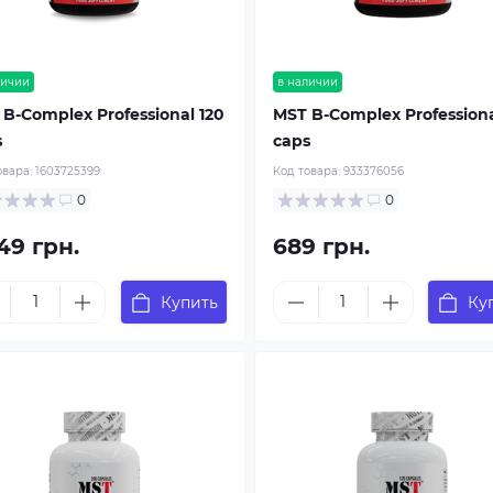
личии
в наличии
B-Complex Professional 120
MST B-Complex Professiona
s
caps
овара:
1603725399
Код товара:
933376056
0
0
49 грн.
689 грн.
Купить
Ку