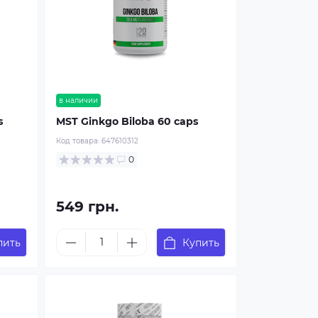
в наличии
s
MST Ginkgo Biloba 60 caps
Код товара:
647610312
0
549 грн.
пить
Купить