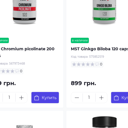
личии
в наличии
 Chromium picolinate 200
MST Ginkgo Biloba 120 cap
s
Код товара:
575852519
овара:
567973468
0
0
9 грн.
899 грн.
Купить
Ку