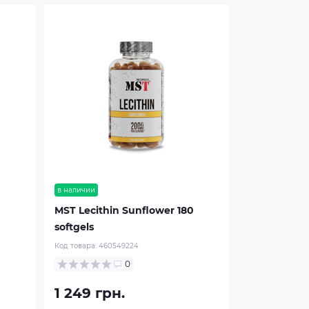
в наличии
MST Lecithin Sunflower 180
softgels
Код товара:
460549224
0
1 249 грн.