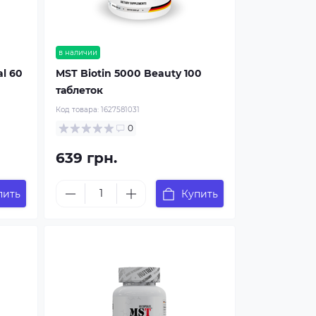
в наличии
l 60
MST Biotin 5000 Beauty 100
таблеток
Код товара:
1627581031
0
639 грн.
пить
Купить