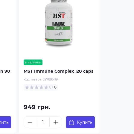
в наличии
in 90
MST Immune Complex 120 caps
Код товара:
527886119
0
949 грн.
пить
Купить