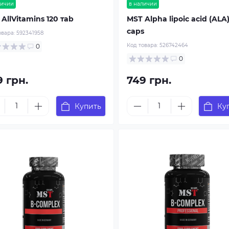
личии
в наличии
AllVitamins 120 тab
MST Alpha lipoic acid (ALA
caps
овара:
592341958
Код товара:
526742464
0
0
9 грн.
749 грн.
Купить
Ку