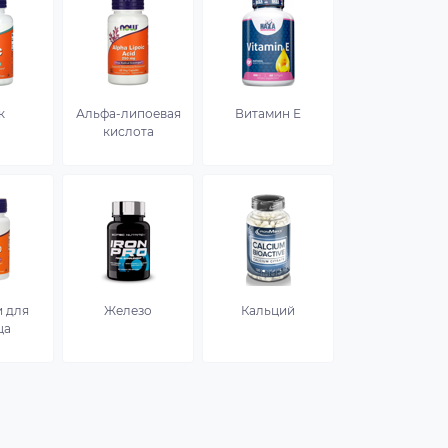
к
Альфа-липоевая
Витамин Е
кислота
 для
Железо
Кальций
ца