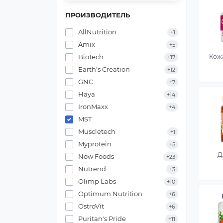
ПРОИЗВОДИТЕЛЬ
AllNutrition
+1
Amix
+5
BioTech
Кожа
+17
Earth's Creation
+12
GNC
+7
Haya
+14
IronMaxx
+4
MST
Muscletech
+1
Myprotein
+5
Д
Now Foods
+23
Nutrend
+3
Olimp Labs
+10
Optimum Nutrition
+6
OstroVit
+6
Puritan's Pride
+11