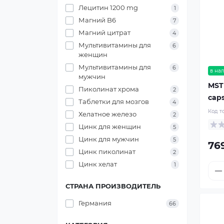
Лецитин 1200 mg
1
Магний B6
7
Магний цитрат
4
Мультивитамины для
6
женщин
Мультивитамины для
6
в на
мужчин
MST
Пиколинат хрома
2
cap
Таблетки для мозгов
4
Код т
Хелатное железо
2
Цинк для женщин
5
Цинк для мужчин
5
76
Цинк пиколинат
2
Цинк хелат
1
СТРАНА ПРОИЗВОДИТЕЛЬ
Германия
66