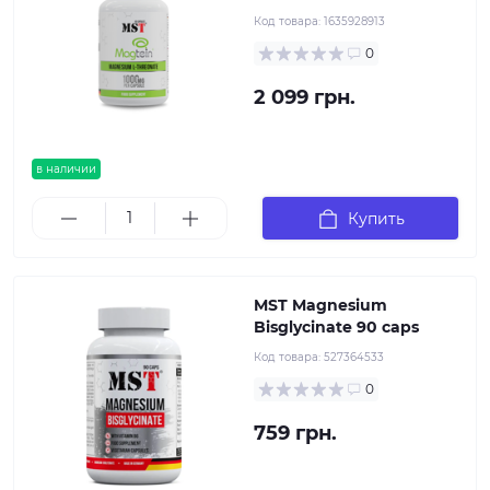
Код товара:
1635928913
0
2 099 грн.
в наличии
Купить
MST Magnesium
Bisglycinate 90 caps
Код товара:
527364533
0
759 грн.