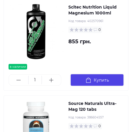
Scitec Nutrition Liquid
Magnesium 1000ml
Код товара:
402570961
0
855 грн.
в наличии
Купить
Source Naturals Ultra-
Mag 120 tabs
Код товара:
386604557
0