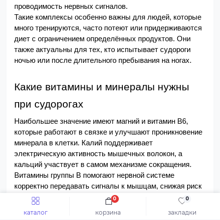
проводимость нервных сигналов.
Такие комплексы особенно важны для людей, которые 
много тренируются, часто потеют или придерживаются 
диет с ограничением определённых продуктов. Они 
также актуальны для тех, кто испытывает судороги 
ночью или после длительного пребывания на ногах.
Какие витамины и минералы нужны 
при судорогах
Наибольшее значение имеют магний и витамин B6, 
которые работают в связке и улучшают проникновение 
минерала в клетки. Калий поддерживает 
электрическую активность мышечных волокон, а 
кальций участвует в самом механизме сокращения. 
Витамины группы B помогают нервной системе 
корректно передавать сигналы к мышцам, снижая риск 
спазмов. Именно поэтому комплексные витамины 
0
0
обычно оказываются более эффективными, чем приём 
каталог
корзина
закладки
одного элемента.