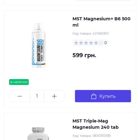
MST Magnesium+ B6 500
ml
Код товара:
421690813
0
599 грн.
в наличии
Купить
MST Triple-Mag
Magnesium 240 tab
Код товара:
1806190589