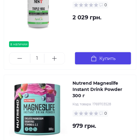
0
2 029 грн.
в наличии
Купить
Nutrend Magneslife
Instant Drink Powder
300 г
Код товара:
1769703528
0
979 грн.