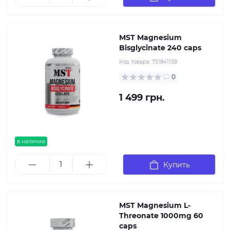
MST Magnesium
Bisglycinate 240 caps
Код товара:
751841138
0
1 499 грн.
в наличии
Купить
MST Magnesium L-
Threonate 1000mg 60
caps