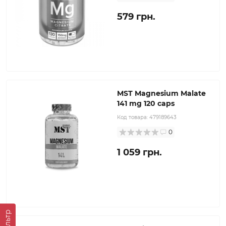
579 грн.
MST Magnesium Malate
141 mg 120 caps
Код товара:
479189643
0
1 059 грн.
Фильтр