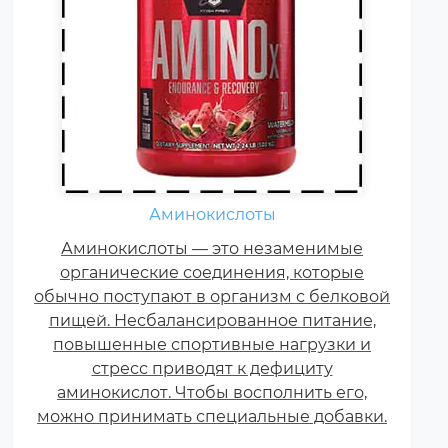
Жиросжигатели относятся к
Аминокислоты
числу спортивных пищевых
Аминокислоты — это незаменимые
добавок, которые способствуют
органические соединения, которые
улучшению результатов
обычно поступают в организм с белковой
тренировок и помогают
пищей. Несбалансированное питание,
избавляться от лишнего жира,
повышенные спортивные нагрузки и
используя его в качестве
стресс приводят к дефициту
дополнительного источника
аминокислот. Чтобы восполнить его,
энергии.
можно принимать специальные добавки.