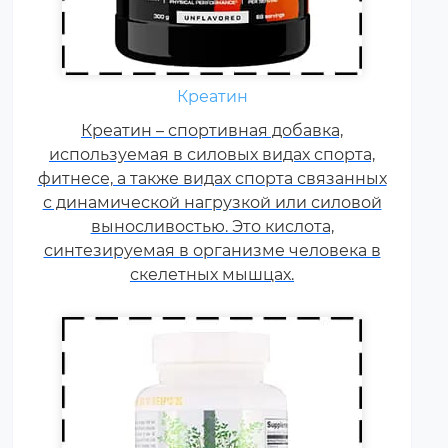
Ежедневно каждому
спортсмену необходимы
Креатин
витамины группы В, карнитин –
витамин Т, витамины С, D, E, F.
Креатин – спортивная добавка,
используемая в силовых видах спорта,
Постоянные тренировки,
фитнесе, а также видах спорта связанных
физические и психологические
с динамической нагрузкой или силовой
нагрузки, соревнования
увеличивают суточную норму
выносливостью. Это кислота,
синтезируемая в организме человека в
витаминов и минералов в 1,5-2
раза.
скелетных мышцах.