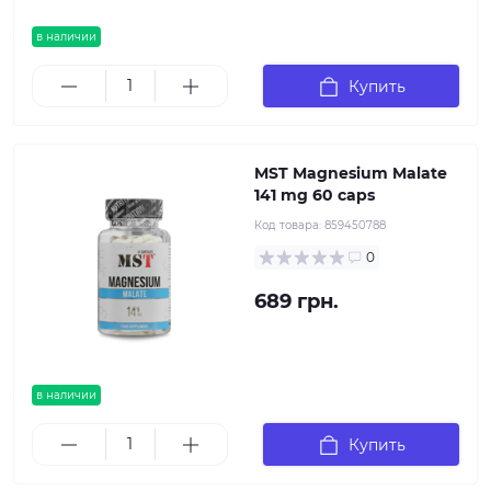
в наличии
Купить
MST Magnesium Malate
141 mg 60 caps
Код товара:
859450788
0
689 грн.
в наличии
Купить