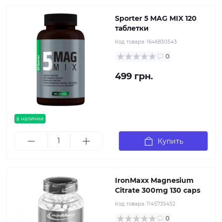
Sporter 5 MAG MIX 120
таблетки
Код товара:
1646830543
0
499 грн.
в наличии
Купить
IronMaxx Magnesium
Citrate 300mg 130 caps
Код товара:
1145735452
0