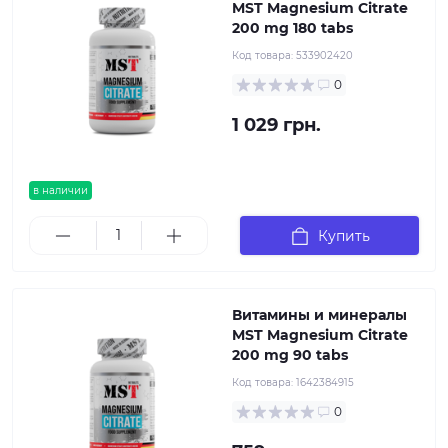
MST Magnesium Citrate
200 mg 180 tabs
Код товара:
533902420
0
1 029 грн.
в наличии
Купить
Витамины и минералы
MST Magnesium Citrate
200 mg 90 tabs
Код товара:
1642384915
0