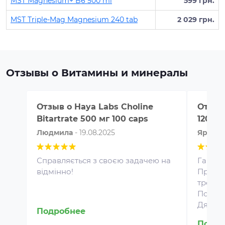
MST Magnesium+ B6 500 ml
599 грн.
MST Triple-Mag Magnesium 240 tab
2 029 грн.
Отзывы о Витамины и минералы
Отзыв о
Haya Labs Choline
Отзыв
Bitartrate 500 мг 100 caps
120 ta
Людмила
-
19.08.2025
Яросла
Справляється з своєю задачею на
Гарні 
відмінно!
Прийма
тренува
Протеин для спортивного
Покращ
питания представляет собой
Дякую 
концентрат белка в виде
Подробнее
порошка. Это безопасная
Подро