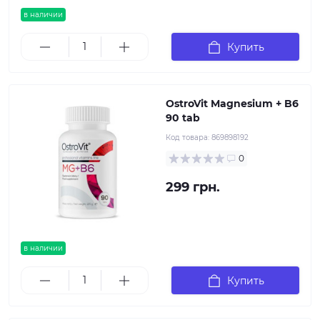
в наличии
Купить
OstroVit Magnesium + B6
90 tab
Код товара:
869898192
0
299 грн.
в наличии
Купить