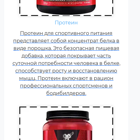
Аминокислоты — это
Протеин
незаменимые органические
Протеин для спортивного питания
соединения, которые обычно
представляет собой концентрат белка в
поступают в организм с
виде порошка. Это безопасная пищевая
белковой пищей.
добавка, которая покрывает часть
Несбалансированное питание,
суточной потребности человека в белке,
повышенные спортивные
способствует росту и восстановлению
нагрузки и стресс приводят к
мышц. Протеин включают в рацион
дефициту аминокислот. Чтобы
профессиональных спортсменов и
восполнить его, можно
принимать специальные
бодибилдеров.
добавки.