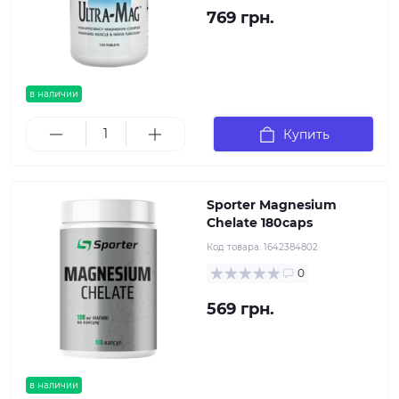
769 грн.
в наличии
Купить
Sporter Magnesium
Chelate 180caps
Код товара:
1642384802
0
569 грн.
в наличии