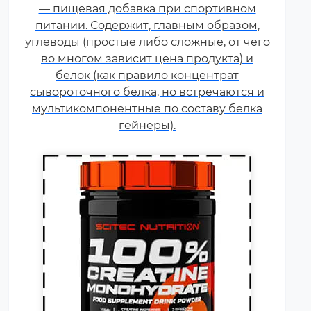
используемая в силовых видах
— пищевая добавка при спортивном
спорта, фитнесе, а также видах
питании. Содержит, главным образом,
спорта связанных с
углеводы (простые либо сложные, от чего
динамической нагрузкой или
во многом зависит цена продукта) и
силовой выносливостью. Это
белок (как правило концентрат
кислота, синтезируемая в
сывороточного белка, но встречаются и
организме человека в
мультикомпонентные по составу белка
скелетных мышцах.
гейнеры).