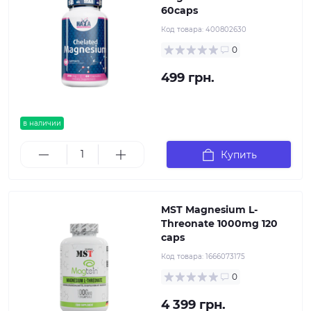
60caps
Код товара:
400802630
0
499 грн.
в наличии
Купить
MST Magnesium L-
Threonate 1000mg 120
caps
Код товара:
1666073175
0
4 399 грн.