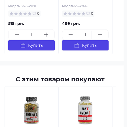
Модель:
1757249191
Модель:
552474178
0
0
515 грн.
499 грн.
639 г
Купить
Купить
С этим товаром покупают
есть в
MST Z
табле