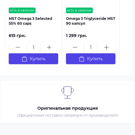
есть в наличии
есть в наличии
MST Omega 3 Selected
Omega 3 Triglyceride MST
55% 60 caps
90 капсул
615 грн.
1 299 грн.
589 г
Купить
Купить
Оригинальная продукция
Официальные поставки напрямую от производителя