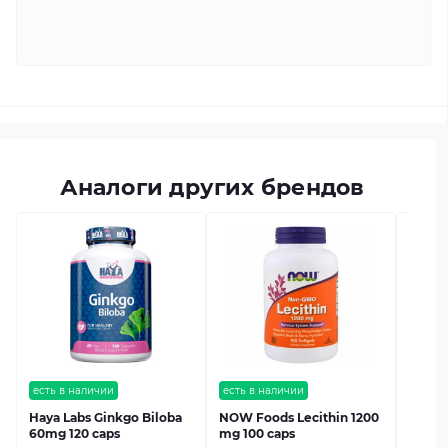
Аналоги других брендов
есть в
NOW F
Biloba
Модель
есть в наличии
есть в наличии
Haya Labs Ginkgo Biloba
NOW Foods Lecithin 1200
60mg 120 caps
mg 100 caps