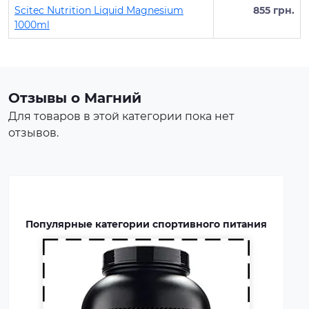
Scitec Nutrition Liquid Magnesium
855 грн.
1000ml
Протеин для спортивного
питания представляет собой
концентрат белка в виде
порошка. Это безопасная
Отзывы о Магний
пищевая добавка, которая
Для товаров в этой категории пока нет
покрывает часть суточной
отзывов.
потребности человека в белке,
способствует росту и
восстановлению мышц.
Протеин включают в рацион
профессиональных
Популярные категории спортивного питания
спортсменов и бодибилдеров.