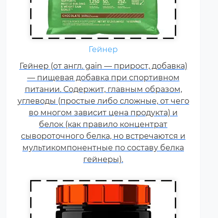
Гейнер
Креатин – спортивная добавка,
Гейнер (от англ. gain — прирост, добавка)
используемая в силовых видах
— пищевая добавка при спортивном
спорта, фитнесе, а также видах
питании. Содержит, главным образом,
спорта связанных с
углеводы (простые либо сложные, от чего
динамической нагрузкой или
во многом зависит цена продукта) и
силовой выносливостью. Это
белок (как правило концентрат
кислота, синтезируемая в
сывороточного белка, но встречаются и
организме человека в
мультикомпонентные по составу белка
скелетных мышцах.
гейнеры).