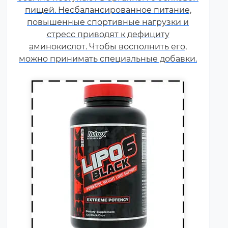
тренировок и помогают
пищей. Несбалансированное питание,
избавляться от лишнего жира,
повышенные спортивные нагрузки и
используя его в качестве
стресс приводят к дефициту
дополнительного источника
аминокислот. Чтобы восполнить его,
энергии.
можно принимать специальные добавки.
Гейнер (от англ. gain — прирост,
добавка) — пищевая добавка
при спортивном питании.