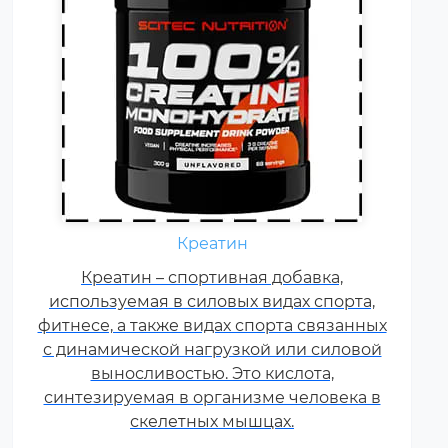
Ежедневно каждому
спортсмену необходимы
Креатин
витамины группы В, карнитин –
витамин Т, витамины С, D, E, F.
Креатин – спортивная добавка,
используемая в силовых видах спорта,
Постоянные тренировки,
фитнесе, а также видах спорта связанных
физические и психологические
с динамической нагрузкой или силовой
нагрузки, соревнования
увеличивают суточную норму
выносливостью. Это кислота,
синтезируемая в организме человека в
витаминов и минералов в 1,5-2
раза.
скелетных мышцах.