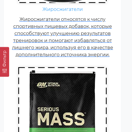
Содержит, главным образом,
Жиросжигатели
углеводы (простые либо
Жиросжигатели относятся к числу
сложные, от чего во многом
спортивных пищевых добавок, которые
зависит цена продукта) и белок
способствуют улучшению результатов
(как правило концентрат
тренировок и помогают избавляться от
сывороточного белка, но
лишнего жира, используя его в качестве
встречаются и
Фильтр
дополнительного источника энергии.
мультикомпонентные по
составу белка гейнеры).