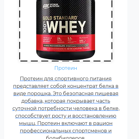
Аминокислоты — это
Протеин
незаменимые органические
Протеин для спортивного питания
соединения, которые обычно
представляет собой концентрат белка в
поступают в организм с
виде порошка. Это безопасная пищевая
белковой пищей.
добавка, которая покрывает часть
Несбалансированное питание,
суточной потребности человека в белке,
повышенные спортивные
способствует росту и восстановлению
нагрузки и стресс приводят к
мышц. Протеин включают в рацион
дефициту аминокислот. Чтобы
профессиональных спортсменов и
восполнить его, можно
принимать специальные
бодибилдеров.