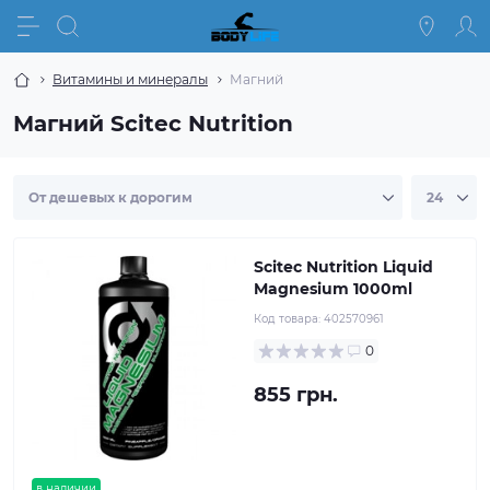
Витамины и минералы
Магний
Магний Scitec Nutrition
Scitec Nutrition Liquid
Magnesium 1000ml
Код товара:
402570961
0
855 грн.
в наличии