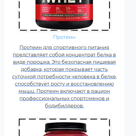
Аминокислоты — это
Протеин
незаменимые органические
Протеин для спортивного питания
соединения, которые обычно
представляет собой концентрат белка в
поступают в организм с
виде порошка. Это безопасная пищевая
белковой пищей.
добавка, которая покрывает часть
Несбалансированное питание,
суточной потребности человека в белке,
повышенные спортивные
способствует росту и восстановлению
нагрузки и стресс приводят к
мышц. Протеин включают в рацион
дефициту аминокислот. Чтобы
профессиональных спортсменов и
восполнить его, можно
принимать специальные
бодибилдеров.
добавки.