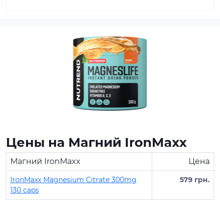
Цены на Магний IronMaxx
Магний IronMaxx
Цена
IronMaxx Magnesium Citrate 300mg
579 грн.
130 caps
Протеин для спортивного
питания представляет собой