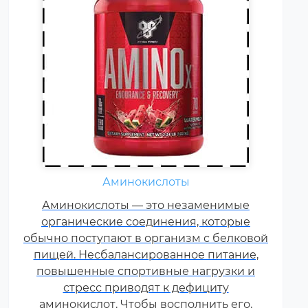
Жиросжигатели относятся к
Аминокислоты
числу спортивных пищевых
Аминокислоты — это незаменимые
добавок, которые способствуют
органические соединения, которые
улучшению результатов
обычно поступают в организм с белковой
тренировок и помогают
пищей. Несбалансированное питание,
избавляться от лишнего жира,
повышенные спортивные нагрузки и
используя его в качестве
стресс приводят к дефициту
дополнительного источника
аминокислот. Чтобы восполнить его,