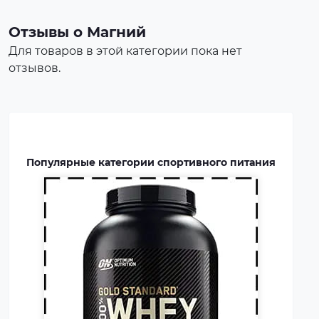
концентрат белка в виде
порошка. Это безопасная
Отзывы о Магний
пищевая добавка, которая
Для товаров в этой категории пока нет
покрывает часть суточной
отзывов.
потребности человека в белке,
способствует росту и
восстановлению мышц.
Протеин включают в рацион
профессиональных
Популярные категории спортивного питания
спортсменов и бодибилдеров.