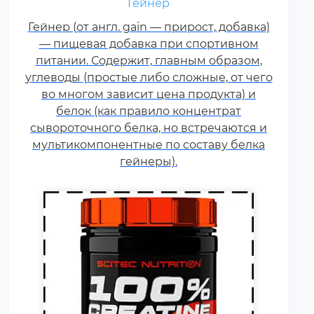
Гейнер
Креатин – спортивная добавка,
Гейнер (от англ. gain — прирост, добавка)
используемая в силовых видах
— пищевая добавка при спортивном
спорта, фитнесе, а также видах
питании. Содержит, главным образом,
спорта связанных с
углеводы (простые либо сложные, от чего
динамической нагрузкой или
во многом зависит цена продукта) и
силовой выносливостью. Это
белок (как правило концентрат
кислота, синтезируемая в
сывороточного белка, но встречаются и
организме человека в
мультикомпонентные по составу белка
скелетных мышцах.
гейнеры).