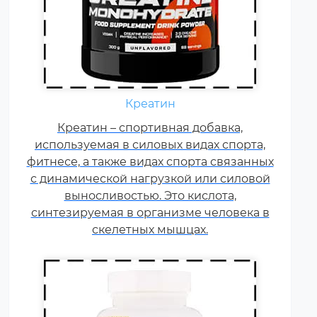
Ежедневно каждому
спортсмену необходимы
Креатин
витамины группы В, карнитин –
витамин Т, витамины С, D, E, F.
Креатин – спортивная добавка,
используемая в силовых видах спорта,
Постоянные тренировки,
фитнесе, а также видах спорта связанных
физические и психологические
с динамической нагрузкой или силовой
нагрузки, соревнования
увеличивают суточную норму
выносливостью. Это кислота,
синтезируемая в организме человека в
витаминов и минералов в 1,5-2
раза.
скелетных мышцах.