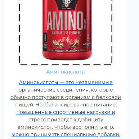
Жиросжигатели относятся к
Аминокислоты
числу спортивных пищевых
Аминокислоты — это незаменимые
добавок, которые способствуют
органические соединения, которые
улучшению результатов
обычно поступают в организм с белковой
тренировок и помогают
пищей. Несбалансированное питание,
избавляться от лишнего жира,
повышенные спортивные нагрузки и
используя его в качестве
стресс приводят к дефициту
дополнительного источника
аминокислот. Чтобы восполнить его,
энергии.
можно принимать специальные добавки.