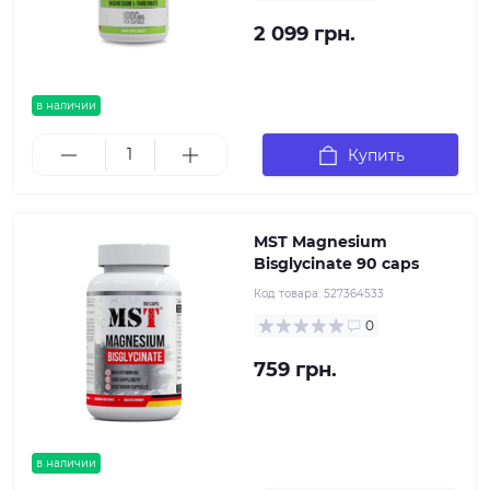
2 099 грн.
в наличии
Купить
MST Magnesium
Bisglycinate 90 caps
Код товара:
527364533
0
759 грн.
в наличии