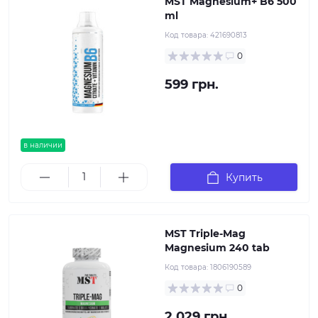
MST Magnesium+ B6 500
ml
Код товара:
421690813
0
599 грн.
в наличии
Купить
MST Triple-Mag
Magnesium 240 tab
Код товара:
1806190589
0
2 029 грн.