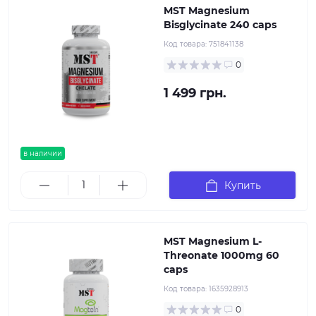
MST Magnesium
Bisglycinate 240 caps
Код товара:
751841138
0
1 499 грн.
в наличии
Купить
MST Magnesium L-
Threonate 1000mg 60
caps
Код товара:
1635928913
0