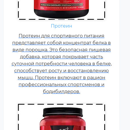
Аминокислоты — это
Протеин
незаменимые органические
Протеин для спортивного питания
соединения, которые обычно
представляет собой концентрат белка в
поступают в организм с
виде порошка. Это безопасная пищевая
белковой пищей.
добавка, которая покрывает часть
Несбалансированное питание,
суточной потребности человека в белке,
повышенные спортивные
способствует росту и восстановлению
нагрузки и стресс приводят к
мышц. Протеин включают в рацион
дефициту аминокислот. Чтобы
профессиональных спортсменов и
восполнить его, можно
принимать специальные
бодибилдеров.
добавки.