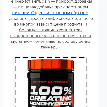
Гейнер (от англ. gain — прирост, добавка)
используемая в силовых видах
— пищевая добавка при спортивном
спорта, фитнесе, а также видах
питании. Содержит, главным образом,
спорта связанных с
углеводы (простые либо сложные, от чего
динамической нагрузкой или
во многом зависит цена продукта) и
силовой выносливостью. Это
белок (как правило концентрат
кислота, синтезируемая в
сывороточного белка, но встречаются и
организме человека в
мультикомпонентные по составу белка
скелетных мышцах.
гейнеры).