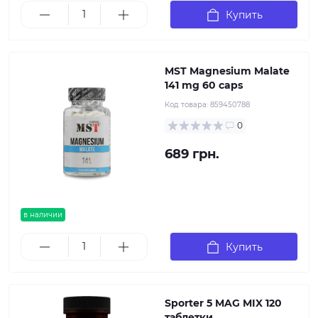
Купить
MST Magnesium Malate
141 mg 60 caps
Код товара:
859450788
0
689 грн.
в наличии
Купить
Sporter 5 MAG MIX 120
таблетки