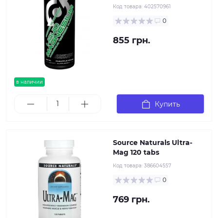
Код товара:
402570961
0
855 грн.
в наличии
Купить
Source Naturals Ultra-
Mag 120 tabs
Код товара:
386604557
0
769 грн.