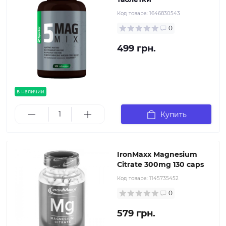
Код товара:
1646830543
0
499 грн.
в наличии
Купить
IronMaxx Magnesium
Citrate 300mg 130 caps
Код товара:
1145735452
0
579 грн.