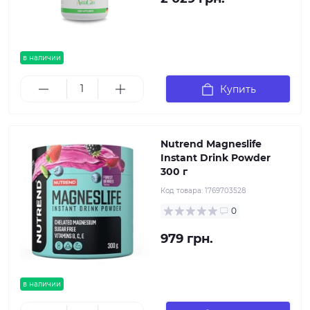
в наличии
Купить
Nutrend Magneslife
Instant Drink Powder
300 г
Код товара:
1769703528
0
979 грн.
в наличии