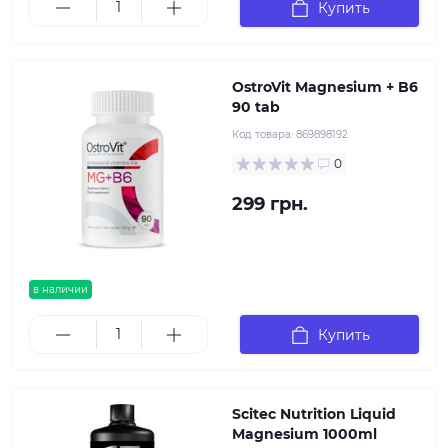
Купить
OstroVit Magnesium + B6
90 tab
Код товара:
869898192
0
299 грн.
в наличии
Купить
Scitec Nutrition Liquid
Magnesium 1000ml