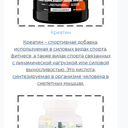
Ежедневно каждому
спортсмену необходимы
Креатин
витамины группы В, карнитин –
витамин Т, витамины С, D, E, F.
Креатин – спортивная добавка,
используемая в силовых видах спорта,
Постоянные тренировки,
фитнесе, а также видах спорта связанных
физические и психологические
с динамической нагрузкой или силовой
нагрузки, соревнования
увеличивают суточную норму
выносливостью. Это кислота,
синтезируемая в организме человека в
витаминов и минералов в 1,5-2
раза.
скелетных мышцах.