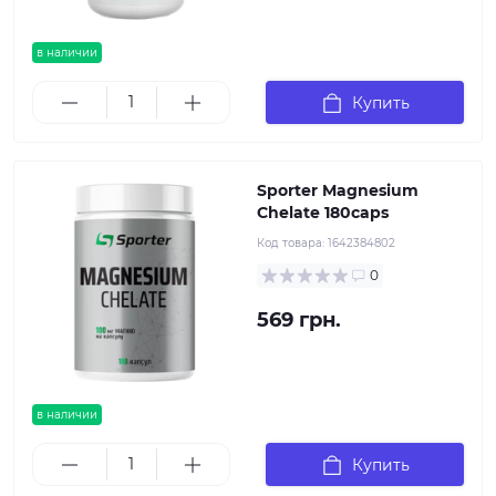
в наличии
Купить
Sporter Magnesium
Chelate 180caps
Код товара:
1642384802
0
569 грн.
в наличии
Купить