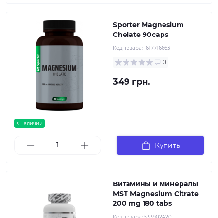
Sporter Magnesium
Chelate 90caps
Код товара:
1617716663
0
349 грн.
в наличии
Купить
Витамины и минералы
MST Magnesium Citrate
200 mg 180 tabs
Код товара:
533902420