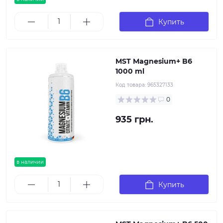
Купить
MST Magnesium+ B6
1000 ml
Код товара:
965327133
0
935 грн.
в наличии
Купить