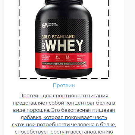
Аминокислоты — это
Протеин
незаменимые органические
Протеин для спортивного питания
соединения, которые обычно
представляет собой концентрат белка в
поступают в организм с
виде порошка. Это безопасная пищевая
белковой пищей.
добавка, которая покрывает часть
Несбалансированное питание,
суточной потребности человека в белке,
повышенные спортивные
способствует росту и восстановлению
нагрузки и стресс приводят к