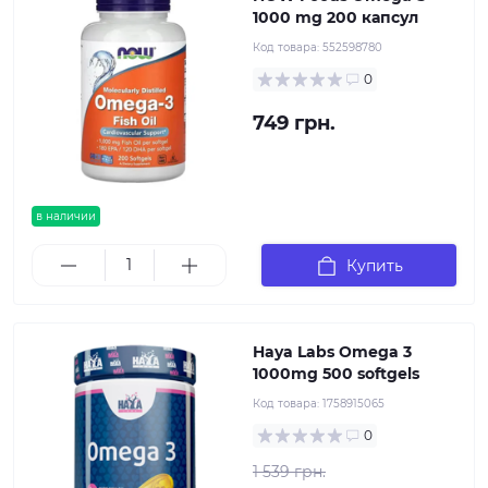
1000 mg 200 капсул
Код товара:
552598780
0
749 грн.
в наличии
Купить
Haya Labs Omega 3
1000mg 500 softgels
Код товара:
1758915065
0
1 539 грн.