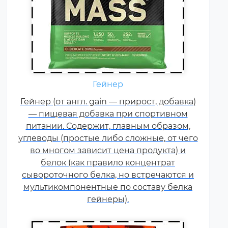
Гейнер
Креатин – спортивная добавка,
Гейнер (от англ. gain — прирост, добавка)
используемая в силовых видах
— пищевая добавка при спортивном
спорта, фитнесе, а также видах
питании. Содержит, главным образом,
спорта связанных с
углеводы (простые либо сложные, от чего
динамической нагрузкой или
во многом зависит цена продукта) и
силовой выносливостью. Это
белок (как правило концентрат
кислота, синтезируемая в
сывороточного белка, но встречаются и
организме человека в
мультикомпонентные по составу белка
скелетных мышцах.
гейнеры).