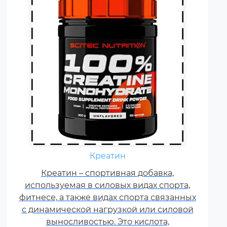
Ежедневно каждому
спортсмену необходимы
Креатин
витамины группы В, карнитин –
витамин Т, витамины С, D, E, F.
Креатин – спортивная добавка,
используемая в силовых видах спорта,
Постоянные тренировки,
фитнесе, а также видах спорта связанных
физические и психологические
с динамической нагрузкой или силовой
нагрузки, соревнования
увеличивают суточную норму
выносливостью. Это кислота,