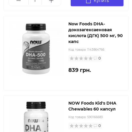
Купить
Now Foods DHA-
докозагексаеновая
кислота (ДГК) 500 мг, 90
капс
Код товара:
1143864766
0
839 грн.
NOW Foods Kid's DHA
Chewables 60 капсул
Код товара:
590166683
0