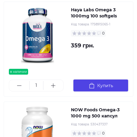
Haya Labs Omega 3
1000mg 100 softgels
Код товара:
1758915065-1
0
359 грн.
в наличии
Купить
NOW Foods Omega-3
1000 mg 500 капсул
Код товара:
530437337
0