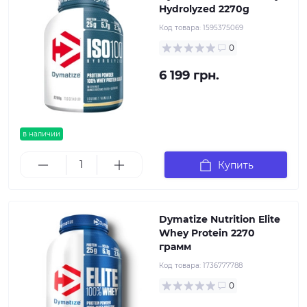
Hydrolyzed 2270g
Код товара:
1595375069
0
6 199 грн.
в наличии
Купить
Dymatize Nutrition Elite
Whey Protein 2270
грамм
Код товара:
1736777788
0