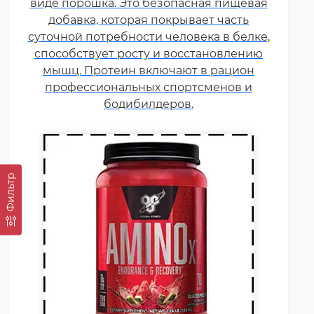
виде порошка. Это безопасная пищевая
белковой пищей.
добавка, которая покрывает часть
Несбалансированное питание,
суточной потребности человека в белке,
повышенные спортивные
способствует росту и восстановлению
нагрузки и стресс приводят к
мышц. Протеин включают в рацион
дефициту аминокислот. Чтобы
профессиональных спортсменов и
восполнить его, можно
принимать специальные
бодибилдеров.
добавки.
Фильтр