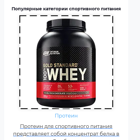
профессиональных
Популярные категории спортивного питания
спортсменов и бодибилдеров.
Аминокислоты — это
Протеин
незаменимые органические
Протеин для спортивного питания
соединения, которые обычно
представляет собой концентрат белка в
поступают в организм с