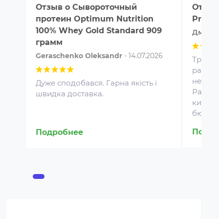
Отзыв о
Сывороточный
Отзыв
протеин Optimum Nutrition
Protei
100% Whey Gold Standard 909
Дмитр
грамм
Geraschenko Oleksandr
-
14.07.2026
Третий
рацион
не над
Дуже сподобався. Гарна якість і
Размеш
швидка доставка.
кислов
Протеин для спортивного
бюд...
питания представляет собой
концентрат белка в виде
Подро
Подробнее
порошка. Это безопасная
пищевая добавка, которая
покрывает часть суточной
потребности человека в белке,
способствует росту и
восстановлению мышц.
Протеин включают в рацион