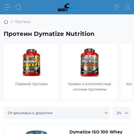
Протеин
Протеин Dymatize Nutrition
Говяжий протеин
Казеин и комплексные
Ком
ночные протеины
Dymatize ISO 100 Whey