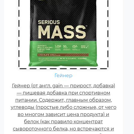
Гейнер
Креатин – спортивная добавка,
Гейнер (от англ. gain — прирост, добавка)
используемая в силовых видах
— пищевая добавка при спортивном
спорта, фитнесе, а также видах
питании. Содержит, главным образом,
спорта связанных с
углеводы (простые либо сложные, от чего
динамической нагрузкой или
во многом зависит цена продукта) и
силовой выносливостью. Это
белок (как правило концентрат
кислота, синтезируемая в
сывороточного белка, но встречаются и
организме человека в