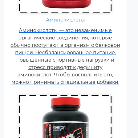
Жиросжигатели относятся к
Аминокислоты
числу спортивных пищевых
Аминокислоты — это незаменимые
добавок, которые способствуют
органические соединения, которые
улучшению результатов
обычно поступают в организм с белковой
тренировок и помогают
пищей. Несбалансированное питание,
избавляться от лишнего жира,
повышенные спортивные нагрузки и
используя его в качестве
стресс приводят к дефициту
дополнительного источника
аминокислот. Чтобы восполнить его,
энергии.
можно принимать специальные добавки.