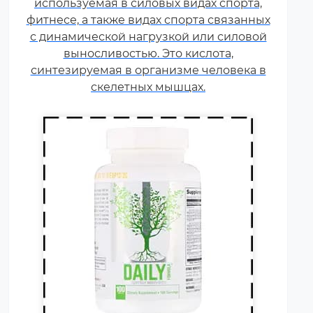
используемая в силовых видах спорта,
Постоянные тренировки,
фитнесе, а также видах спорта связанных
физические и психологические
с динамической нагрузкой или силовой
нагрузки, соревнования
увеличивают суточную норму
выносливостью. Это кислота,
синтезируемая в организме человека в
витаминов и минералов в 1,5-2
раза.
скелетных мышцах.