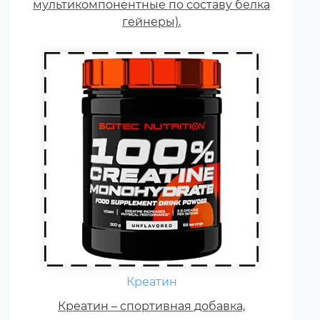
мультикомпонентные по составу белка
скелетных мышцах.
гейнеры).
Ежедневно каждому
спортсмену необходимы
Креатин
витамины группы В, карнитин –
витамин Т, витамины С, D, E, F.
Креатин – спортивная добавка,