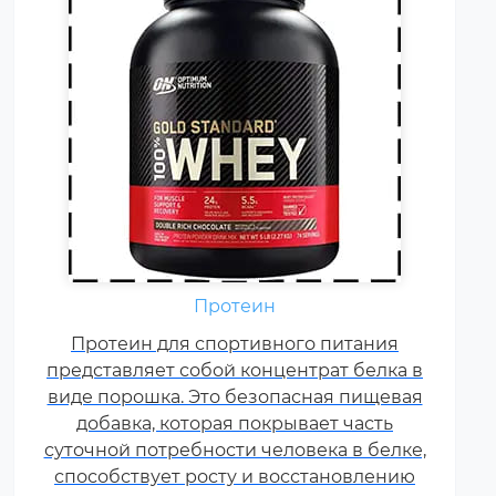
Аминокислоты — это
Протеин
незаменимые органические
Протеин для спортивного питания
соединения, которые обычно
представляет собой концентрат белка в
поступают в организм с
виде порошка. Это безопасная пищевая
белковой пищей.
добавка, которая покрывает часть
Несбалансированное питание,
суточной потребности человека в белке,
повышенные спортивные
способствует росту и восстановлению
нагрузки и стресс приводят к