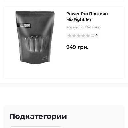
Power Pro Протеин
MixFight 1кг
Код товара:
394225439
0
949 грн.
Подкатегории