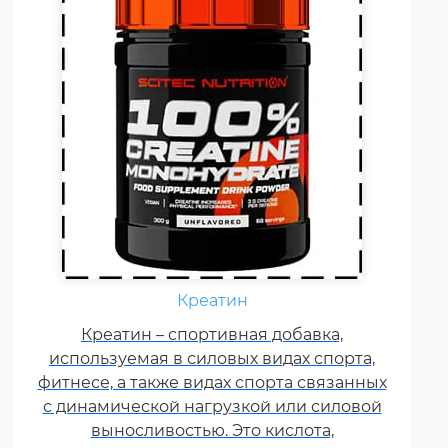
Ежедневно каждому
спортсмену необходимы
Креатин
витамины группы В, карнитин –
витамин Т, витамины С, D, E, F.
Креатин – спортивная добавка,
используемая в силовых видах спорта,
Постоянные тренировки,
фитнесе, а также видах спорта связанных
физические и психологические
с динамической нагрузкой или силовой
нагрузки, соревнования
увеличивают суточную норму
выносливостью. Это кислота,