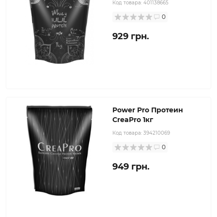
Код товара:
401138665
0
929 грн.
Power Pro Протеин
CreaPro 1кг
Код товара:
394210069
0
949 грн.