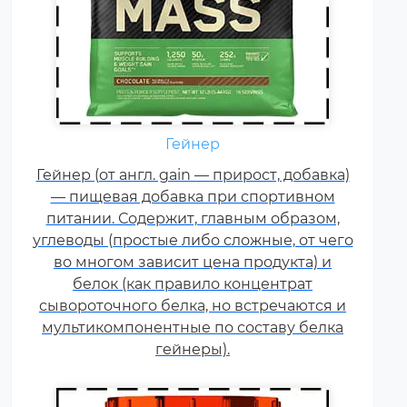
Гейнер
Креатин – спортивная добавка,
Гейнер (от англ. gain — прирост, добавка)
используемая в силовых видах
— пищевая добавка при спортивном
спорта, фитнесе, а также видах
питании. Содержит, главным образом,
спорта связанных с
углеводы (простые либо сложные, от чего
динамической нагрузкой или
во многом зависит цена продукта) и
силовой выносливостью. Это
белок (как правило концентрат
кислота, синтезируемая в
сывороточного белка, но встречаются и
организме человека в
мультикомпонентные по составу белка
скелетных мышцах.
гейнеры).