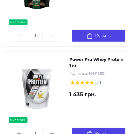
в наличии
Купить
Power Pro Whey Protein
1 кг
Код товара:
394419552
1
1 435 грн.
в наличии
Купить