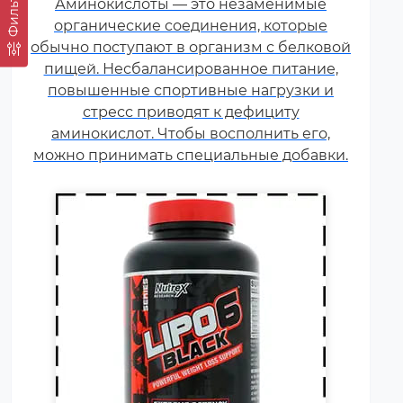
Фильтр
Аминокислоты — это незаменимые
добавок, которые способствуют
органические соединения, которые
улучшению результатов
обычно поступают в организм с белковой
тренировок и помогают
пищей. Несбалансированное питание,
избавляться от лишнего жира,
повышенные спортивные нагрузки и
используя его в качестве
стресс приводят к дефициту
дополнительного источника
аминокислот. Чтобы восполнить его,
энергии.
можно принимать специальные добавки.