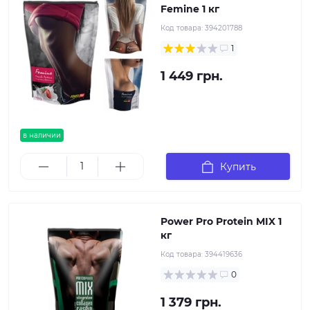
Femine 1 кг
Код товара:
394201788
1
1 449 грн.
в наличии
Купить
Power Pro Protein MIX 1
кг
Код товара:
394419636
0
1 379 грн.