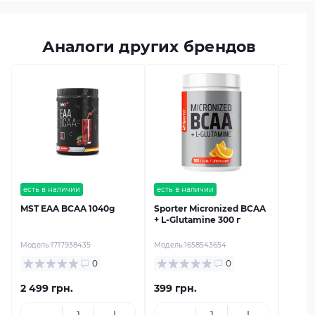
Аналоги других брендов
есть в
Ultim
powde
Модель
есть в наличии
есть в наличии
MST EAA BCAA 1040g
Sporter Micronized BCAA
+ L-Glutamine 300 г
Модель:
1717938435
Модель:
1658543654
0
0
2 499 грн.
399 грн.
1 069