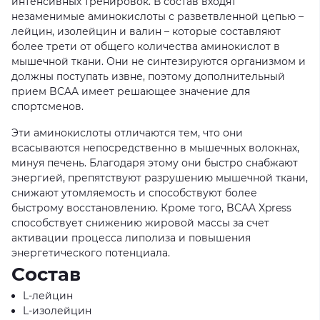
интенсивных тренировок. В состав входят
незаменимые аминокислоты с разветвленной цепью –
лейцин, изолейцин и валин – которые составляют
более трети от общего количества аминокислот в
мышечной ткани. Они не синтезируются организмом и
должны поступать извне, поэтому дополнительный
прием BCAA имеет решающее значение для
спортсменов.
Эти аминокислоты отличаются тем, что они
всасываются непосредственно в мышечных волокнах,
минуя печень. Благодаря этому они быстро снабжают
энергией, препятствуют разрушению мышечной ткани,
снижают утомляемость и способствуют более
быстрому восстановлению. Кроме того, BCAA Xpress
способствует снижению жировой массы за счет
активации процесса липолиза и повышения
энергетического потенциала.
Состав
L-лейцин
L-изолейцин