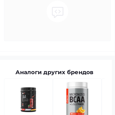
Аналоги других брендов
есть в
Ultim
powde
Модель