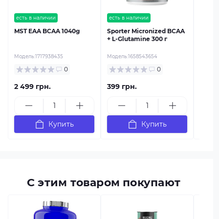
есть в наличии
есть в наличии
MST EAA BCAA 1040g
Sporter Micronized BCAA
+ L-Glutamine 300 г
Модель:
1717938435
Модель:
1658543654
0
0
2 499 грн.
399 грн.
1 069
Купить
Купить
С этим товаром покупают
есть в