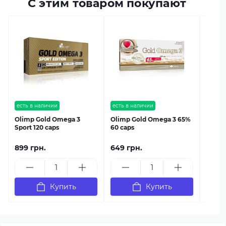
С этим товаром покупают
есть в
Olimp
есть в наличии
есть в наличии
Olimp Gold Omega 3
Olimp Gold Omega 3 65%
Sport 120 caps
60 caps
899 грн.
649 грн.
949 
Купить
Купить