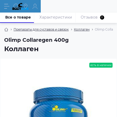
Все о товаре
Характеристики
Отзывов
0
Препараты для суставов и связок
Коллаген
Olimp Collar
Olimp Collaregen 400g
Коллаген
есть в наличии