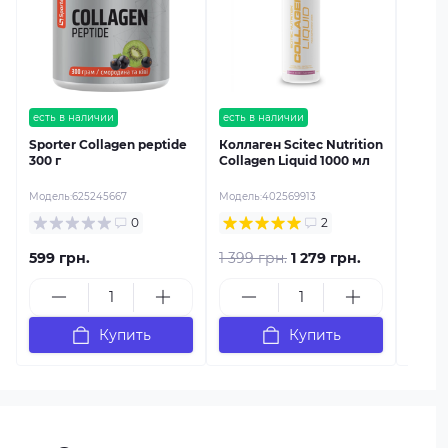
Fish 
Zero 
Модель
есть в наличии
есть в наличии
Sporter Collagen peptide
Коллаген Scitec Nutrition
300 г
Collagen Liquid 1000 мл
Модель:
625245667
Модель:
402569913
0
2
599 грн.
1 399 грн.
1 279 грн.
1 789
Купить
Купить