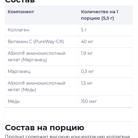
Компонент
Количество на 1
порцию (5,5 г)
Коллаген
5 г
Витамин С (PureWay-C®)
40 мг
Albion® аминокислотный
1,9 мг
хелат (Марганец)
Марганец
0,3 мг
Albion® аминокислотный
1,5 мг
хелат (Медь)
Медь
150 мкг
Состав на порцию
Продукт содержит высокую концентрацию коллагена,