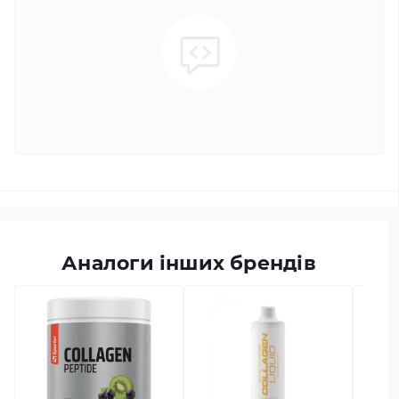
Аналоги інших брендів
в наяв
Fish 
Zero 
Код тов