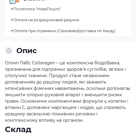
📌Післяплата "НоваПошта"
📌Оплата на розрахунковий рахунок
📌Оплата при отриманні (Самовивіз/доставка по Києву)
Опис
Олімп Лабс Collaregen – це комплексна біодобавка,
призначена для підтримки здоров'я суглобів, зв'язок і
сполучної тканини. Продукт стане незамінним
доповненням до раціону людей, які зазнають
інтенсивних фізичних навантажень, оскільки допомагає
зміцнити опорно-руховий апарат і зменшити ризик
травм. Основними компонентами формули є колаген і
вітамін С, доповнені марганцем і міддю, що сприяють
кращому засвоєнню поживних речовин і
комплексному впливу на організм.
Склад