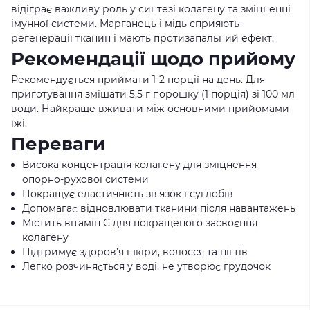
відіграє важливу роль у синтезі колагену та зміцненні
імунної системи. Марганець і мідь сприяють
регенерації тканин і мають протизапальний ефект.
Рекомендації щодо прийому
Рекомендується приймати 1-2 порції на день. Для
приготування змішати 5,5 г порошку (1 порція) зі 100 мл
води. Найкраще вживати між основними прийомами
їжі.
Переваги
Висока концентрація колагену для зміцнення
опорно-рухової системи
Покращує еластичність зв'язок і суглобів
Допомагає відновлювати тканини після навантажень
Містить вітамін С для покращеного засвоєння
колагену
Підтримує здоров’я шкіри, волосся та нігтів
Легко розчиняється у воді, не утворює грудочок