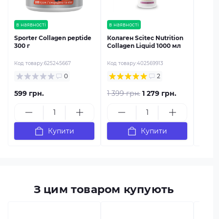
в наявності
в наявності
Sporter Collagen peptide
Колаген Scitec Nutrition
300 г
Collagen Liquid 1000 мл
Код товару:
625245667
Код товару:
402569913
0
2
599 грн.
1 399 грн.
1 279 грн.
1 789
Купити
Купити
З цим товаром купують