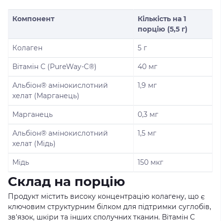
Компонент
Кількість на 1
порцію (5,5 г)
Колаген
5 г
Вітамін С (PureWay-C®)
40 мг
Альбіон® амінокислотний
1,9 мг
хелат (Марганець)
Марганець
0,3 мг
Альбіон® амінокислотний
1,5 мг
хелат (Мідь)
Мідь
150 мкг
Склад на порцію
Продукт містить високу концентрацію колагену, що є
ключовим структурним білком для підтримки суглобів,
зв'язок, шкіри та інших сполучних тканин. Вітамін С