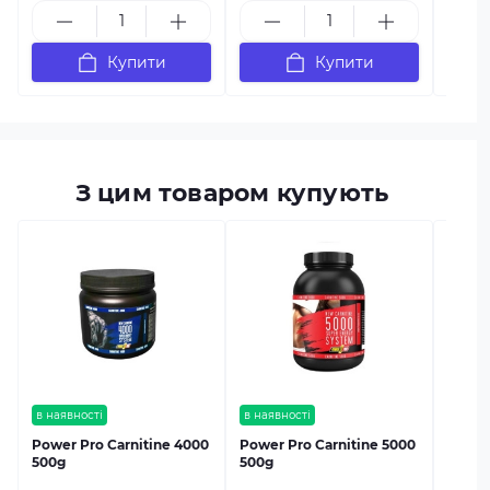
Купити
Купити
З цим товаром купують
в наяв
Sporte
Carnit
в наявності
в наявності
Power Pro Carnitine 4000
Power Pro Carnitine 5000
500g
500g