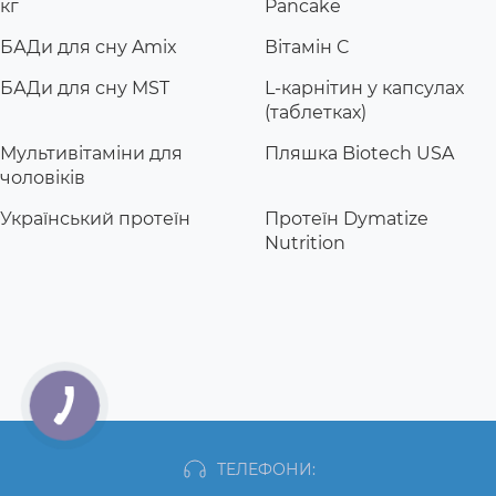
кг
Pancake
БАДи для сну Amix
Вітамін C
БАДи для сну MST
L-карнітин у капсулах
(таблетках)
Мультивітаміни для
Пляшка Biotech USA
чоловіків
Український протеїн
Протеїн Dymatize
Nutrition
ТЕЛЕФОНИ: