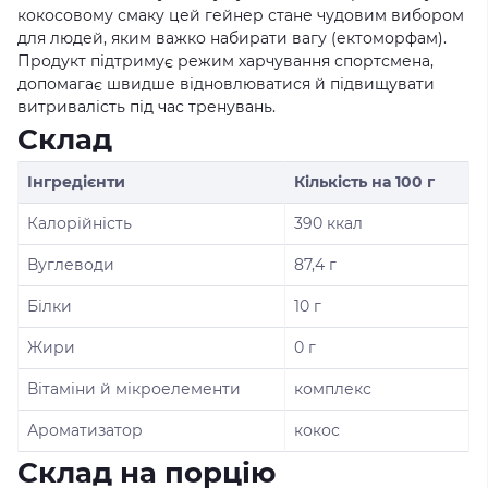
кокосовому смаку цей гейнер стане чудовим вибором
для людей, яким важко набирати вагу (ектоморфам).
Продукт підтримує режим харчування спортсмена,
допомагає швидше відновлюватися й підвищувати
витривалість під час тренувань.
Склад
Інгредієнти
Кількість на 100 г
Калорійність
390 ккал
Вуглеводи
87,4 г
Білки
10 г
Жири
0 г
Вітаміни й мікроелементи
комплекс
Ароматизатор
кокос
Склад на порцію