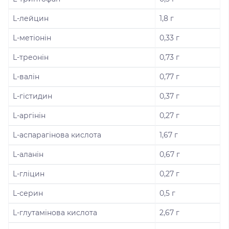
L-лейцин
1,8 г
L-метіонін
0,33 г
L-треонін
0,73 г
L-валін
0,77 г
L-гістидин
0,37 г
L-аргінін
0,27 г
L-аспарагінова кислота
1,67 г
L-аланін
0,67 г
L-гліцин
0,27 г
L-серин
0,5 г
L-глутамінова кислота
2,67 г