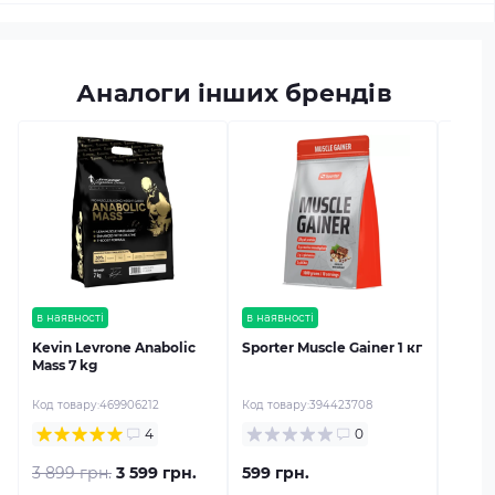
Аналоги інших брендів
в наяв
Kevin
Mass 
Код тов
в наявності
в наявності
Kevin Levrone Anabolic
Sporter Muscle Gainer 1 кг
Mass 7 kg
Код товару:
469906212
Код товару:
394423708
4
0
3 899 грн.
3 599 грн.
599 грн.
2 099