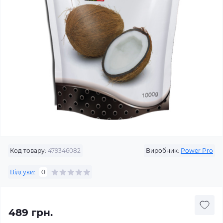
Код товару:
479346082
Виробник:
Power Pro
Відгуки:
0
489 грн.