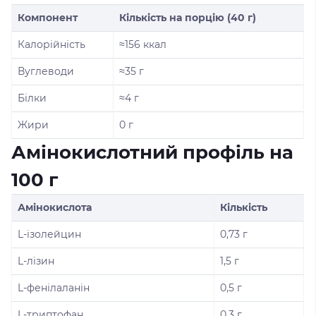
Компонент
Кількість на порцію (40 г)
Калорійність
≈156 ккал
Вуглеводи
≈35 г
Білки
≈4 г
Жири
0 г
Амінокислотний профіль на
100 г
Амінокислота
Кількість
L-ізолейцин
0,73 г
L-лізин
1,5 г
L-фенілаланін
0,5 г
L-триптофан
0,3 г