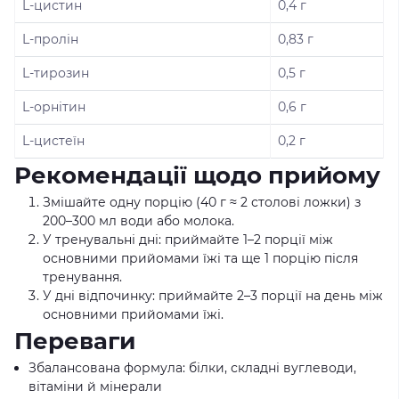
L-цистин
0,4 г
L-пролін
0,83 г
L-тирозин
0,5 г
L-орнітин
0,6 г
L-цистеїн
0,2 г
Рекомендації щодо прийому
Змішайте одну порцію (40 г ≈ 2 столові ложки) з
200–300 мл води або молока.
У тренувальні дні: приймайте 1–2 порції між
основними прийомами їжі та ще 1 порцію після
тренування.
У дні відпочинку: приймайте 2–3 порції на день між
основними прийомами їжі.
Переваги
Збалансована формула: білки, складні вуглеводи,
вітаміни й мінерали