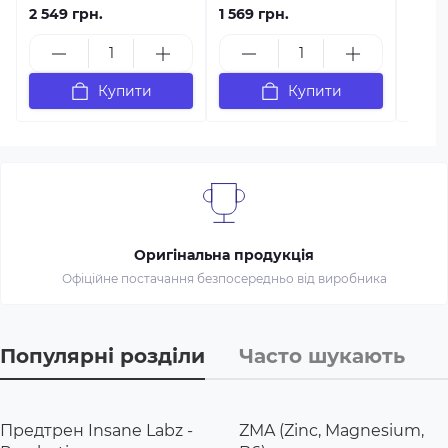
2 549 грн.
1 569 грн.
2 899
Купити
Купити
Оригінальна продукція
Офіційне постачання безпосередньо від виробника
Популярні розділи
Часто шукають
Предтрен Insane Labz -
ZMA (Zinc, Magnesium,