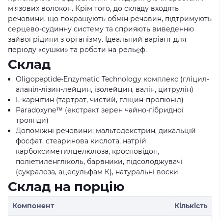
м’язових волокон. Крім того, до складу входять
речовини, що покращують обмін речовин, підтримують
серцево-судинну систему та сприяють виведенню
зайвої рідини з організму. Ідеальний варіант для
періоду «сушки» та роботи на рельєф.
Склад
Oligopeptide-Enzymatic Technology комплекс (гліцил-
аланіл-лізин-лейцин, ізолейцин, валін, цитрулін)
L-карнітин (тартрат, чистий, гліцин-пропіоніл)
Paradoxyne™ (екстракт зерен чайно-гібридної
троянди)
Допоміжні речовини: мальтодекстрин, дикальцій
фосфат, стеаринова кислота, натрій
карбоксиметилцелюлоза, кросповідон,
поліетиленгліколь, барвники, підсолоджувачі
(сукралоза, ацесульфам К), натуральні воски
Склад на порцію
Компонент
Кількість