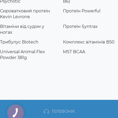
Psychotic
B6)
Сироватковий протеїн
Протеїн Powerful
Kevin Levrone
Вітаміни від судом у
Протеїн Syntrax
ногах
Трибулус Biotech
Комплекс вітамінів В50
Universal Animal Flex
MST BCAA
Powder 381g
ТЕЛЕФОНИ: