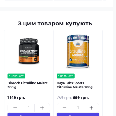
З цим товаром купують
в наяв
Power
Malat
в наявності
в наявності
BioTech Citrulline Malate
Haya Labs Sports
300 g
Citrulline Malate 200g
1 149 грн.
759 грн.
699 грн.
589 г