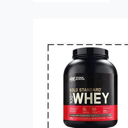
потреби людини в білку,
сприяє зростанню та
відновленню м'язів. Протеїн
включають до раціону
професійних спортсменів та
бодібілдерів.
Гейнер (від англ. Gain - приріст,
добавка) - харчова добавка при
спортивному харчуванні.
Містить, головним чином,
вуглеводи (прості або складні,
від чого залежить ціна товару) і
білок (як правило концентрат
сироваткового білка, але
зустрічаються і