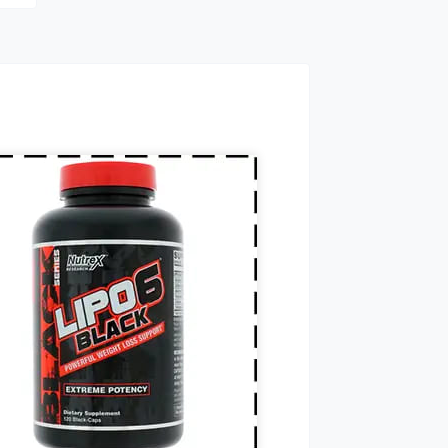
омагають позбавлятися від
вого жиру, використовуючи
о в якості додаткового
рела енергії.
дня кожному спортсмену
бхідні вітаміни групи В,
нітин. вітамін Т, вітаміни С, D,
F. Постійні тренування,
ичні та психологічні
вантаження, змагання
ільшують добову норму
амінів та мінералів у 1,5-2