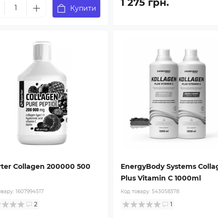
1 275 грн.
Купити
rter Collagen 200000 500
EnergyBody Systems Colla
Plus Vitamin С 1000ml
овару:
1607994517
Код товару:
543058378
2
1