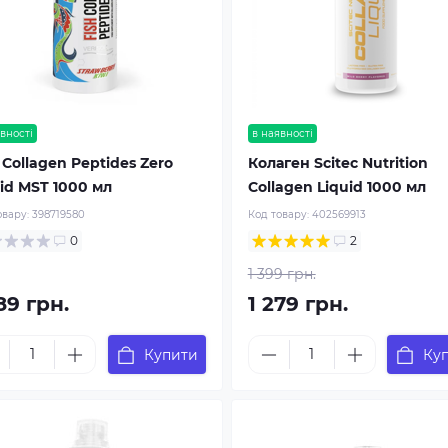
вності
в наявності
 Collagen Peptides Zero
Колаген Scitec Nutrition
id MST 1000 мл
Collagen Liquid 1000 мл
овару:
398719580
Код товару:
402569913
0
2
1 399 грн.
89 грн.
1 279 грн.
Купити
Ку