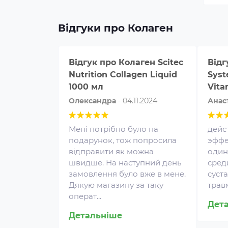
Відгуки про Колаген
Відгук про
Колаген Scitec
Відг
Nutrition Collagen Liquid
Syst
1000 мл
Vita
Олександра
-
04.11.2024
Анас
Мені потрібно було на
дейс
подарунок, тож попросила
эффе
відправити як можна
один
швидше. На наступний день
сред
Протеїн для спортивного
замовлення було вже в мене.
суст
харчування є концентратом
Дякую магазину за таку
трав
білка у вигляді порошку. Це
операт...
Дет
безпечна харчова добавка, яка
Детальніше
покриває частину добової