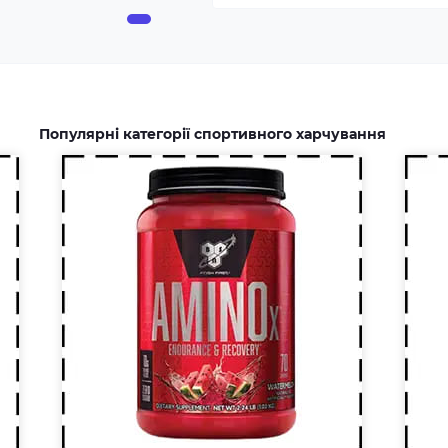
підвищені спортивні
доп
навантаження та стрес
зай
призводять до дефіциту
йог
амінокислот. Щоб заповнити
дже
його можна приймати
спеціальні добавки.
Популярні категорії спортивного харчування
Креатин – спортивна добавка,
Що
яка використовується у
нео
силових видах спорту, фітнесі, а
кар
також видах спорту, пов'язаних
E, 
з динамічним навантаженням
фіз
або силовою витривалістю. Це
на
кислота, що синтезується в
зб
організмі людини в скелетних
віт