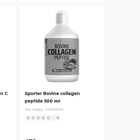
in C
Sporter Bovine collagen
peptide 500 мл
Код товару:
1143469090
0