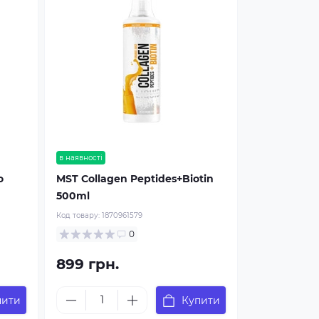
в наявності
o
MST Collagen Peptides+Biotin
500ml
Код товару:
1870961579
0
899 грн.
пити
Купити