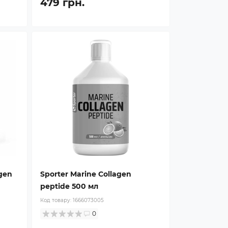
479 грн.
gen
Sporter Marine Collagen
peptide 500 мл
Код товару:
1666073005
0