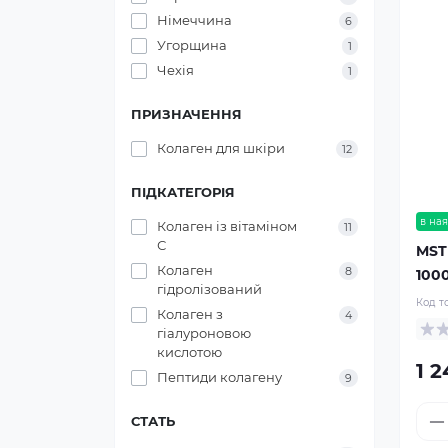
Німеччина
6
Угорщина
1
Чехія
1
ПРИЗНАЧЕННЯ
Колаген для шкіри
12
ПІДКАТЕГОРІЯ
в ная
Колаген із вітаміном
11
С
MST 
Колаген
8
100
гідролізований
Код т
Колаген з
4
гіалуроновою
кислотою
1 2
Пептиди колагену
9
СТАТЬ