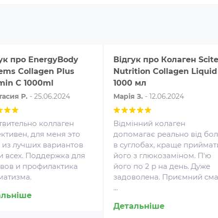
ук про
EnergyBody
Відгук про
Колаген Scit
ems Collagen Plus
Nutrition Collagen Liquid
min С 1000ml
1000 мл
тасия Р.
-
25.06.2024
Марія З.
-
12.06.2024
твительно коллаген
Відмінний колаген
ктивен, для меня это
допомагає реально від бо
 из лучших вариантов
в суглобах, краще приймат
и всех. Поддержка для
його з глюкозаміном. П'ю
Амінокислоти - це незамінні
авов и профилактика
його по 2 р на день. Дуже
органічні сполуки, які зазвичай
матизма.
задоволена. Приємний сма
Жи
надходять в організм із
...
спо
альніше
білковою їжею.
як
Детальніше
Незбалансоване харчування,
рез