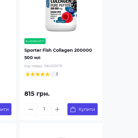
в наявності
Sporter Fish Collagen 200000
500 мл
Код товару:
1664553576
3
815 грн.
пити
Купити