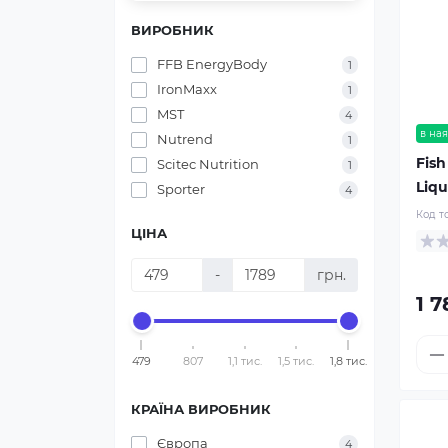
ВИРОБНИК
FFB EnergyBody
1
IronMaxx
1
MST
4
в ная
Nutrend
1
Fish
Scitec Nutrition
1
Liqu
Sporter
4
Код т
ЦІНА
-
грн.
1 7
479
807
1,1 тис.
1,5 тис.
1,8 тис.
КРАЇНА ВИРОБНИК
Європа
4