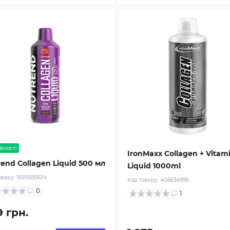
вності
IronMaxx Collagen + Vitam
end Collagen Liquid 500 мл
Liquid 1000ml
овару:
1695685624
Код товару:
406636896
0
1
9 грн.