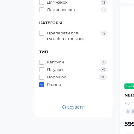
Для жінок
12
Для чоловіків
12
КАТЕГОРІЯ
Препарати для
12
суглобів та зв'язок
ТИП
Капсули
+1
Пігулки
+7
Порошок
+18
Рідина
в ная
Nutr
Код т
Скасувати
59