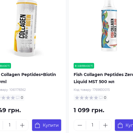
вності
в наявності
Collagen Peptides+Biotin
Fish Collagen Peptides Zer
0ml
Liquid MST 500 мл
овару:
1061178362
Код товару:
1769830015
0
0
49 грн.
1 099 грн.
Купити
Ку