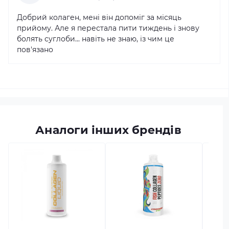
Добрий колаген, мені він допоміг за місяць
прийому. Але я перестала пити тиждень і знову
болять суглоби... навіть не знаю, із чим це
пов'язано
Аналоги інших брендів
в наяв
MST C
Pepti
Код тов