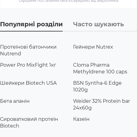
Офіційне постачання безпосередньо від виробника
Популярні розділи
Часто шукають
Протеїнові батончики
Гейнери Nutrex
Nutrend
Power Pro MixFight 1кг
Cloma Pharma
Methyldrene 100 caps
Шейкери Biotech USA
BSN Syntha-6 Edge
1020g
Бета аланін
Weider 32% Protein bar
24x60g
Сироватковий протеїн
Казеїн
Biotech