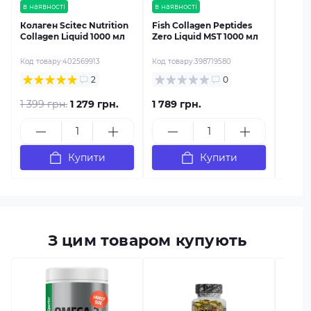
в наявності
в наявності
Колаген Scitec Nutrition
Fish Collagen Peptides
Collagen Liquid 1000 мл
Zero Liquid MST 1000 мл
Код товару:
402569913
Код товару:
398719580
2
0
1 399 грн.
1 279 грн.
1 789 грн.
1 249
Купити
Купити
З цим товаром купують
в наяв
Omega