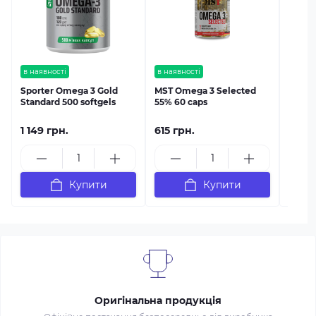
90 ка
в наявності
в наявності
Sporter Omega 3 Gold
MST Omega 3 Selected
Standard 500 softgels
55% 60 caps
1 149 грн.
615 грн.
1 299
Купити
Купити
Оригінальна продукція