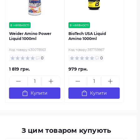
в наявності
в наявності
Weider Amino Power
BioTech USA Liquid
Liquid 1000ml
Amino 1000ml
Код товару:
430078563
Код товару:
387759867
0
0
1 819 грн.
979 грн.
Купити
Купити
З цим товаром купують