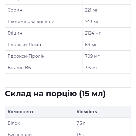
Серин
221 мг
Глютамінова кислота
743 мг
Гліцин
2124 мг
Гідрокси-Лізин
69 мг
Гідрокси-Пролін
709 мг
Вітамін B6
3,6 мг
Склад на порцію (15 мл)
Компонент
Кількість
Білок
7,5 г
Вуглеводи
1,5 г