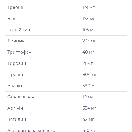
Треонін
119 мг
Валін
173 мг
Ізолейцин
105 мг
Лейцин
233 мг
Триптофан
40 мг
Тирозин
21 мг
Пролін
894 мг
Аланін
590 мг
Фенілаланін
139 мг
Аргінін
554 мг
Гістидин
42 мг
Аспарагінова кислота
410 мг