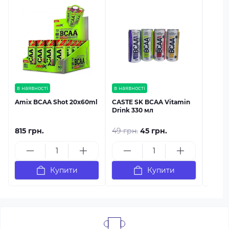
в наяв
Nutre
Shot 
в наявності
в наявності
Amix BCAA Shot 20x60ml
CASTE SK BCAA Vitamin
Drink 330 мл
815 грн.
49 грн.
45 грн.
899 г
Купити
Купити