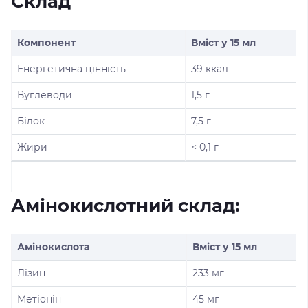
Склад
Компонент
Вміст у 15 мл
Енергетична цінність
39 ккал
Вуглеводи
1,5 г
Білок
7,5 г
Жири
< 0,1 г
Амінокислотний склад:
Амінокислота
Вміст у 15 мл
Лізин
233 мг
Метіонін
45 мг